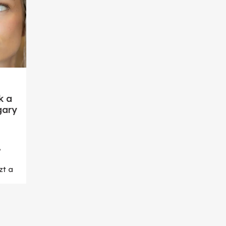
k a
gary
,
zt a