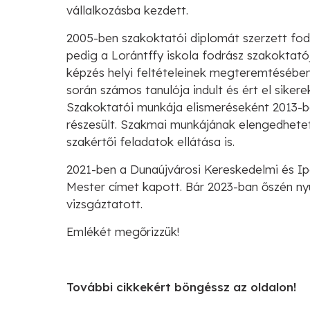
vállalkozásba kezdett.
2005-ben szakoktatói diplomát szerzett fo
pedig a Lorántffy iskola fodrász szakoktatój
képzés helyi feltételeinek megteremtésében
során számos tanulója indult és ért el sike
Szakoktatói munkája elismeréseként 2013-ba
részesült. Szakmai munkájának elengedhetet
szakértői feladatok ellátása is.
2021-ben a Dunaújvárosi Kereskedelmi és I
Mester címet kapott. Bár 2023-ban őszén nyu
vizsgáztatott.
Emlékét megőrizzük!
További cikkekért böngéssz az oldalon!