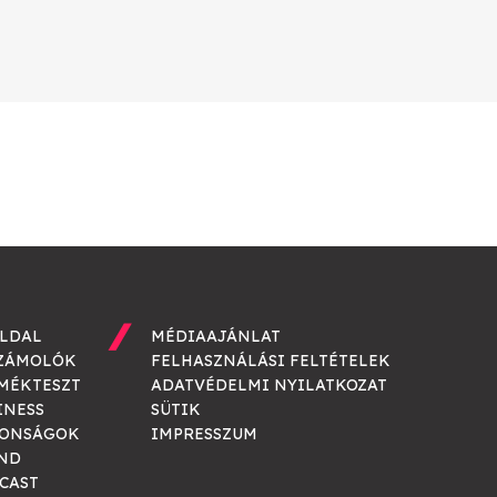
LDAL
MÉDIAAJÁNLAT
ZÁMOLÓK
FELHASZNÁLÁSI FELTÉTELEK
MÉKTESZT
ADATVÉDELMI NYILATKOZAT
INESS
SÜTIK
ONSÁGOK
IMPRESSZUM
ND
CAST