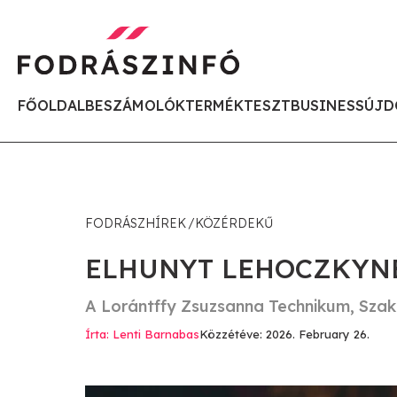
FŐOLDAL
BESZÁMOLÓK
TERMÉKTESZT
BUSINESS
ÚJD
FODRÁSZHÍREK
KÖZÉRDEKŰ
ELHUNYT LEHOCZKYNÉ
A Lorántffy Zsuzsanna Technikum, Szakk
Írta: Lenti Barnabas
Közzétéve: 2026. February 26.