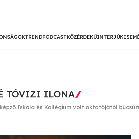
ONSÁGOK
TREND
PODCAST
KÖZÉRDEKŰ
INTERJÚK
ESEM
 TÓVIZI ILONA
épző Iskola és Kollégium volt oktatójától búcsúz