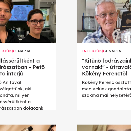
ERJÚK
1 NAPJA
INTERJÚK
4 NAPJA
lássérültként a
"Kitűnő fodrászain
drászatban - Pető
vannak!" - útraval
ta interjú
Kökény Ferenctől
ő Anitával
Kökény Ferenc osztot
zélgettünk, aki
meg velünk gondolatai
ondta, milyen
szakma mai helyzetérő
lássérültként a
rászatban dolgozni!