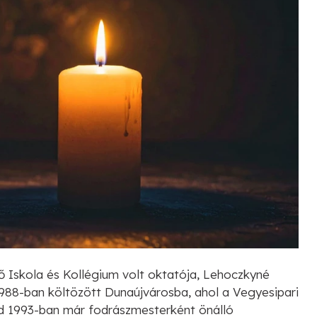
 Iskola és Kollégium volt oktatója, Lehoczkyné
 1988-ban költözött Dunaújvárosba, ahol a Vegyesipari
ajd 1993-ban már fodrászmesterként önálló