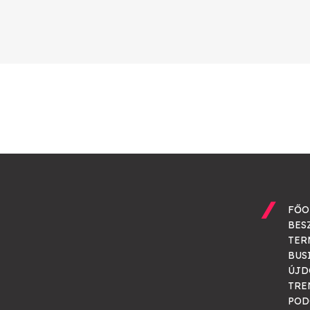
FŐO
BES
TER
BUS
ÚJD
TRE
POD