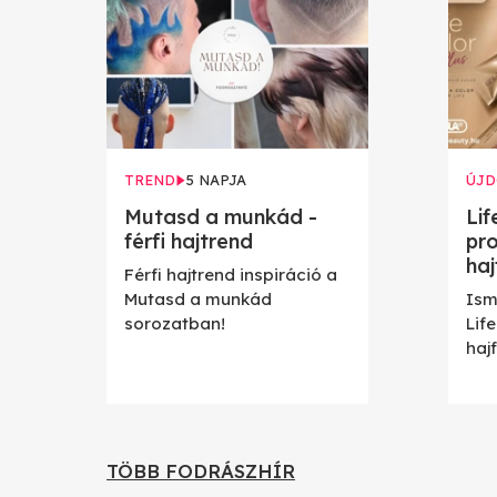
TREND
5 NAPJA
ÚJ
Mutasd a munkád -
Lif
férfi hajtrend
pro
haj
Férfi hajtrend inspiráció a
Mutasd a munkád
Ism
sorozatban!
Lif
haj
TÖBB FODRÁSZHÍR