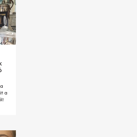
k
ó
ta
t a
l!