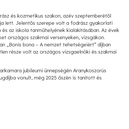
drász és kozmetikus szakon, azév szeptemberétől
a lett. Jelentős szerepe volt a fodrász gyakorlati
 és az iskola tanműhelyének kialakításában. Az évek
reket országos szakmai versenyeken, vizsgákon.
n „Bonis bona – A nemzet tehetségeiért” díjban
len része volt az országos vizsgaelnöki és szakmai
parkamara jubileumi ünnepségén Aranykoszorús
gdíjba vonult, még 2025 őszén is tanított és