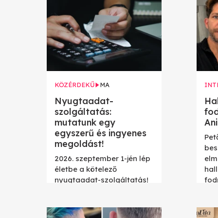
KÖZÉRDEKŰ
MA
INT
Nyugtaadat-
Hal
szolgáltatás:
fo
mutatunk egy
Ani
egyszerű és ingyenes
Pet
megoldást!
bes
2026. szeptember 1-jén lép
elm
életbe a kötelező
hal
nyugtaadat-szolgáltatás!
fod
Mutatjuk a részleteket és
egy egyszerű megoldást!