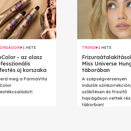
DONSÁGOK
1 HETE
TREND
1 HETE
eColor - az olasz
Frizuraátalakításo
fesszionális
Miss Universe Hun
festés új korszaka
táborában
erd meg a FarmaVita
A szépségversenyen
eColor
indulók színkorrekción
festékcsaládot!
szőkítésen és frissítő
hajvágáson vettek rés
táborban!