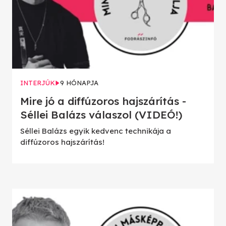
INTERJÚK
9 HÓNAPJA
Mire jó a diffúzoros hajszárítás -
Séllei Balázs válaszol (VIDEÓ!)
Séllei Balázs egyik kedvenc technikája a
diffúzoros hajszárítás!