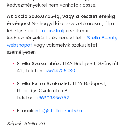
kedvezményekkel nem vonhatók össze.
Az akció 2026.07.15-ig, vagy a készlet erejéig
érvényes!
Ne hagyd ki a bevezető árakat, élj a
lehetőséggel –
regisztrálj
a szakmai
kedvezményekért - és keresd fel
a Stella Beauty
webshopot
vagy valamelyik szaküzletet
személyesen:
Stella Szakáruház:
1142 Budapest, Szőnyi út
41., telefon:
+3614705080
Stella Extra Szaküzlet:
1136 Budapest,
Hegedűs Gyula utca 8.,
telefon:
+36309856752
E-mail:
info@stellabeauty.hu
Képek: Stella Zrt.