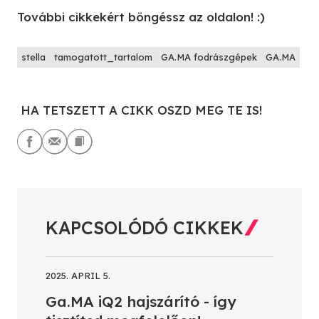
További cikkekért böngéssz az oldalon! :)
stella
tamogatott_tartalom
GA.MA fodrászgépek
GA.MA
HA TETSZETT A CIKK OSZD MEG TE IS!
KAPCSOLÓDÓ CIKKEK
2025. APRIL 5.
Ga.MA iQ2 hajszárító - így