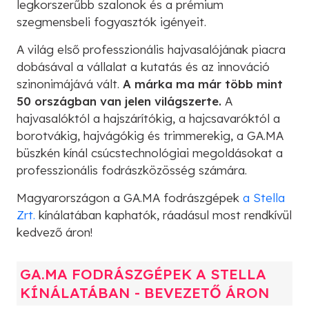
legkorszerűbb szalonok és a prémium
szegmensbeli fogyasztók igényeit.
A világ első professzionális hajvasalójának piacra
dobásával a vállalat a kutatás és az innováció
szinonimájává vált.
A márka ma már több mint
50 országban van jelen világszerte.
A
hajvasalóktól a hajszárítókig, a hajcsavaróktól a
borotvákig, hajvágókig és trimmerekig, a GA.MA
büszkén kínál csúcstechnológiai megoldásokat a
professzionális fodrászközösség számára.
Magyarországon a GA.MA fodrászgépek
a Stella
Zrt.
kínálatában kaphatók, ráadásul most rendkívül
kedvező áron!
GA.MA FODRÁSZGÉPEK A STELLA
KÍNÁLATÁBAN - BEVEZETŐ ÁRON