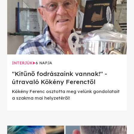
INTERJÚK
6 NAPJA
"Kitűnő fodrászaink vannak!" -
útravaló Kökény Ferenctől
Kökény Ferenc osztotta meg velünk gondolatait
a szakma mai helyzetéről!