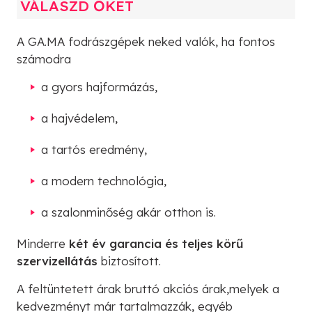
VÁLASZD ŐKET
A GA.MA fodrászgépek neked valók, ha fontos
számodra
a gyors hajformázás,
a hajvédelem,
a tartós eredmény,
a modern technológia,
a szalonminőség akár otthon is.
Minderre
két év garancia és teljes körű
szervizellátás
biztosított.
A feltüntetett árak bruttó akciós árak,melyek a
kedvezményt már tartalmazzák, egyéb