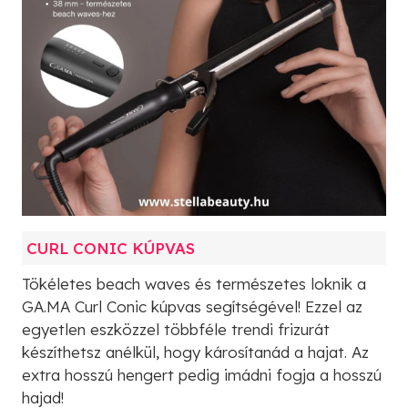
CURL CONIC KÚPVAS
Tökéletes beach waves és természetes loknik a
GA.MA Curl Conic kúpvas segítségével! Ezzel az
egyetlen eszközzel többféle trendi frizurát
készíthetsz anélkül, hogy károsítanád a hajat. Az
extra hosszú hengert pedig imádni fogja a hosszú
hajad!