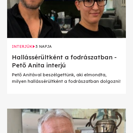
INTERJÚK
3 NAPJA
Hallássérültként a fodrászatban -
Pető Anita interjú
Pető Anitával beszélgettünk, aki elmondta,
milyen hallássérültként a fodrászatban dolgozni!