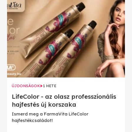
ÚJDONSÁGOK
1 HETE
LifeColor - az olasz professzionális
hajfestés új korszaka
Ismerd meg a FarmaVita LifeColor
hajfestékcsaládot!