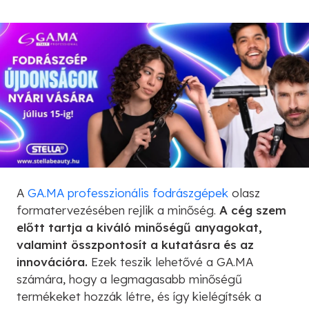
A
GA.MA professzionális fodrászgépek
olasz
formatervezésében rejlik a minőség.
A cég szem
előtt tartja a kiváló minőségű anyagokat,
valamint összpontosít a kutatásra és az
innovációra.
Ezek teszik lehetővé a GA.MA
számára, hogy a legmagasabb minőségű
termékeket hozzák létre, és így kielégítsék a