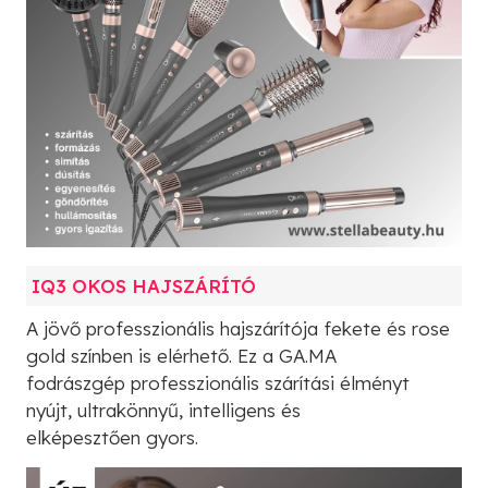
IQ3 OKOS HAJSZÁRÍTÓ
A jövő professzionális hajszárítója fekete és rose
gold színben is elérhető. Ez a GA.MA
fodrászgép professzionális szárítási élményt
nyújt, ultrakönnyű, intelligens és
elképesztően gyors.