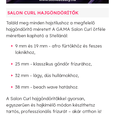
SALON CURL HAJGÖNDÖRÍTŐK
Találd meg minden hajstílushoz a megfelelő
hajgöndörítő méretet! A GA.MA Salon Curl ötféle
méretben kapható a Stellánál:
9 mm és 19 mm - afro fürtökhöz és feszes
loknikhoz,
25 mm - klasszikus göndör frizurához,
32 mm - lágy, dús hullámokhoz,
38 mm - beach wave hatáshoz.
A Salon Curl hajgöndörítőkkel gyorsan,
egyszerűen és hajkímélő módon készíthetsz
tartós, professzionális frizurát – akár otthon is!