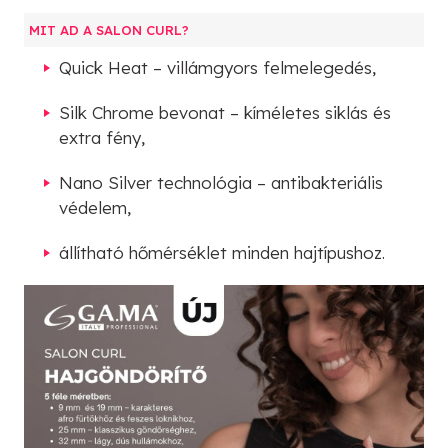
MIT AD A SALON CURL?
Quick Heat – villámgyors felmelegedés,
Silk Chrome bevonat – kíméletes siklás és
extra fény,
Nano Silver technológia – antibakteriális
védelem,
állítható hőmérséklet minden hajtípushoz.