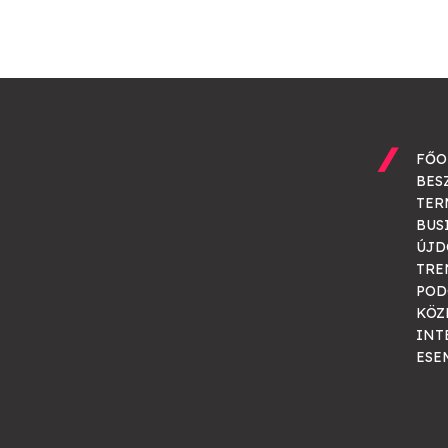
FŐO
BES
TER
BUS
ÚJD
TRE
POD
KÖZ
INT
ESE