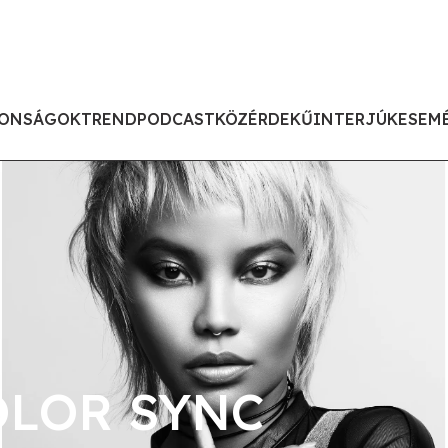
ONSÁGOK
TREND
PODCAST
KÖZÉRDEKŰ
INTERJÚK
ESEM
OLOR SYNC