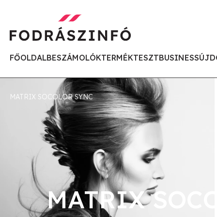
FŐOLDAL
BESZÁMOLÓK
TERMÉKTESZT
BUSINESS
ÚJD
MATRIX SOCOLOR SYNC
MATRIX SOC