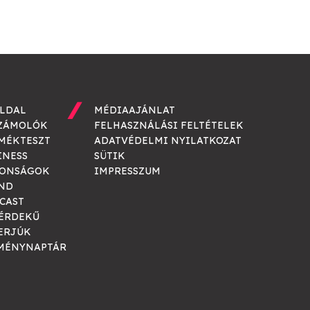
LDAL
MÉDIAAJÁNLAT
ZÁMOLÓK
FELHASZNÁLÁSI FELTÉTELEK
MÉKTESZT
ADATVÉDELMI NYILATKOZAT
INESS
SÜTIK
ONSÁGOK
IMPRESSZUM
ND
CAST
ÉRDEKŰ
ERJÚK
MÉNYNAPTÁR