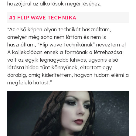
hozzájárul az alkotások megértéséhez.
#1 FLIP WAVE TECHNIKA
“Az első képen olyan technikát használtam,
amelyet még soha nem láttam és nem is
használtam, “Flip wave technikának” neveztem el.
A kollekcióban ennek a formának a létrehozása
volt az egyik legnagyobb kihívás, ugyanis első
látásra hiába tűnt könnyűnek, eltartott egy
darabig, amíg kiderítettem, hogyan tudom elérni a
megfelelő hatást.”