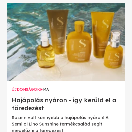
ÚJDONSÁGOK
MA
Hajápolás nyáron - így kerüld el a
töredezést
Sosem volt könnyebb a hajápolás nyáron! A
Semi di Lino Sunshine termékcsalád segít
megelőzni a töredezést!