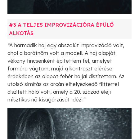
#3 A TELJES IMPROVIZÁCIÓRA ÉPÜLŐ
ALKOTÁS
“A harmadik haj egy abszolút improvizáció volt,
ahol a barátnőm volt a modell. A haj alapját
vékony tincsenként építettem fel, amelyet
formára vágtam, majd a kontraszt elérése
érdekében az alapot fehér hajjal díszítettem. Az
utolsó simítás az arcán elhelyezkedő flitterrel
díszített háló volt, amely a 20. század eleji
misztikus nő kisugárzását idézi.”