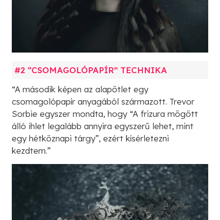
#2 “CSOMAGOLÓPAPÍR” TECHNIKA
“A második képen az alapötlet egy
csomagolópapír anyagából származott. Trevor
Sorbie egyszer mondta, hogy “A frizura mögött
álló ihlet legalább annyira egyszerű lehet, mint
egy hétköznapi tárgy”, ezért kísérletezni
kezdtem.”