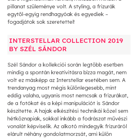
pillanat szüleménye volt. A styling, a frizurák
egytől-egyig rendhagyóak és egyediek –
fogadjátok sok szeretettel!
INTERSTELLAR COLLECTION 2019
BY SZÉL SÁNDOR
Szél Sándor a kollekciói során legtöbb esetben
mindig a spontán kreativitásra bízza magát, nem
volt ez másképp az Interstellar esetében sem. A
trendanyag most mégis különlegesebb, mint
eddig valaha, ugyanis most nemcsak a frizurákat,
de a fotókat és a képi manipulációt is Sándor
készítette. A hajak elkészítési technikái közel sem
hétköznapiak, sokkal inkább a fodrászat művészi
vonalát képviselik. Az alkotó mindegyik frizuráról
elárult néhány gondolatmorzsát, ami külön