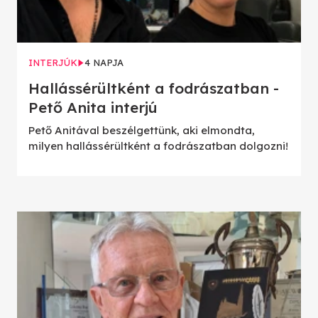
INTERJÚK
4 NAPJA
Hallássérültként a fodrászatban -
Pető Anita interjú
Pető Anitával beszélgettünk, aki elmondta,
milyen hallássérültként a fodrászatban dolgozni!