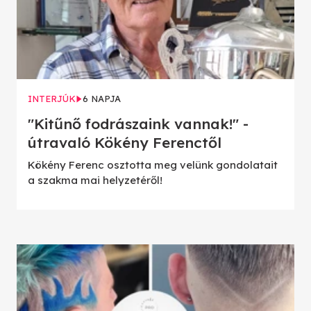
INTERJÚK
6 NAPJA
"Kitűnő fodrászaink vannak!" -
útravaló Kökény Ferenctől
Kökény Ferenc osztotta meg velünk gondolatait
a szakma mai helyzetéről!