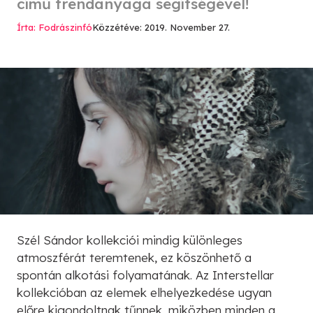
című trendanyaga segítségével!
Írta: Fodrászinfó
Közzétéve: 2019. November 27.
Szél Sándor kollekciói mindig különleges
atmoszférát teremtenek, ez köszönhető a
spontán alkotási folyamatának. Az Interstellar
kollekcióban az elemek elhelyezkedése ugyan
előre kigondoltnak tűnnek, miközben minden a