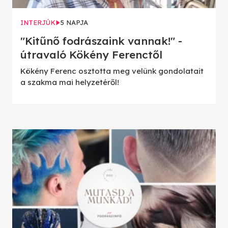
INTERJÚK
5 NAPJA
"Kitűnő fodrászaink vannak!" -
útravaló Kökény Ferenctől
Kökény Ferenc osztotta meg velünk gondolatait
a szakma mai helyzetéről!