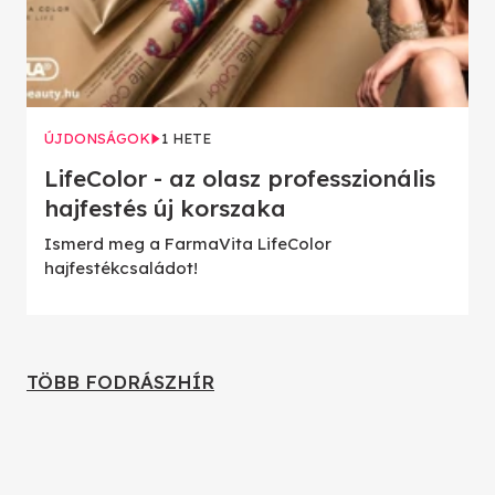
ÚJDONSÁGOK
1 HETE
LifeColor - az olasz professzionális
hajfestés új korszaka
Ismerd meg a FarmaVita LifeColor
hajfestékcsaládot!
TÖBB FODRÁSZHÍR