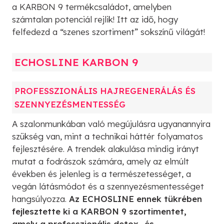
a KARBON 9 termékcsaládot, amelyben
számtalan potenciál rejlik! Itt az idő, hogy
felfedezd a “szenes szortiment” sokszínű világát!
ECHOSLINE KARBON 9
PROFESSZIONÁLIS HAJREGENERÁLÁS ÉS
SZENNYEZÉSMENTESSÉG
A szalonmunkában való megújulásra ugyanannyira
szükség van, mint a technikai háttér folyamatos
fejlesztésére. A trendek alakulása mindig irányt
mutat a fodrászok számára, amely az elmúlt
években és jelenleg is a természetességet, a
vegán látásmódot és a szennyezésmentességet
hangsúlyozza.
Az ECHOSLINE ennek tükrében
fejlesztette ki a KARBON 9 szortimentet,
amely a professzionális detox- és