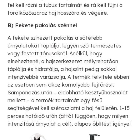
fel kell rázni a tubus tartalmát és rá kell fújni a
törölközőszáraz haj hosszára és végeire.
B) Fekete pakolás szénnel
A fekete színezett pakolás a sötétebb
árnyalatokat táplálja, legyen szó természetes
vagy festett tónusokról. Anélkül, hogy
elnehezítené, a hajszerkezetet mélyrehatóan
táplálja és hidratálja, a hajszínt pedig sokkal
intenzívebbé varázsolja. A termék felvitele ebben
az esetben sem okoz komolyabb fejtörést.
Samponozás után – eldobható kesztyűhasználat
mellett – a termék tartalmát egy fésű
segítségével kell szétoszlatni a haj felületén. 1-15
perces hatóidő után (attól függően, hogy milyen
intenzitású árnyalat a cél), alapos öblítést igényel.