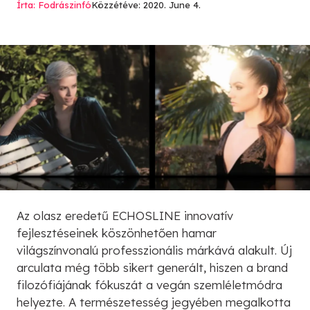
Írta: Fodrászinfó
Közzétéve: 2020. June 4.
Az olasz eredetű ECHOSLINE innovatív
fejlesztéseinek köszönhetően hamar
világszínvonalú professzionális márkává alakult. Új
arculata még több sikert generált, hiszen a brand
filozófiájának fókuszát a vegán szemléletmódra
helyezte. A természetesség jegyében megalkotta