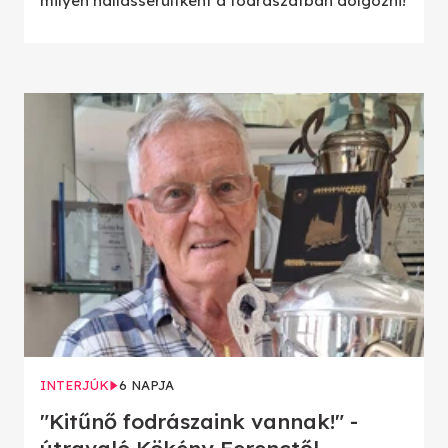
milyen hallássérültként a fodrászatban dolgozni!
INTERJÚK
6 NAPJA
"Kitűnő fodrászaink vannak!" -