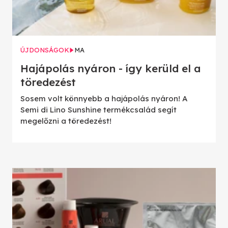
ÚJDONSÁGOK
MA
Hajápolás nyáron - így kerüld el a
töredezést
Sosem volt könnyebb a hajápolás nyáron! A
Semi di Lino Sunshine termékcsalád segít
megelőzni a töredezést!