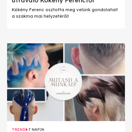
útravaló Kökény Ferenctől
Kökény Ferenc osztotta meg velünk gondolatait
a szakma mai helyzetéről!
TREND
7 NAPJA