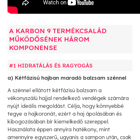
A KARBON 9 TERMÉKCSALÁD
MŰKÖDŐSÉNEK HÁROM
KOMPONENSE
#1 HIDRATÁLÁS ÉS RAGYOGÁS
a) Kétfázisú hajban maradó balzsam szénnel
A szénnel ellátott kétfázisú balzsam a
vékonyszálú hajjal rendelkező vendégek számára
nyújt ideális megoldást. Célja, hogy könnyebbé
tegye a hajkoronát, ezért a haj ápolásában és
kibogozásában bír kiemelkedő szereppel.
Használata éppen annyira hatékony, mint
amennyire egyszerű, ugyanis a sampon után, csak