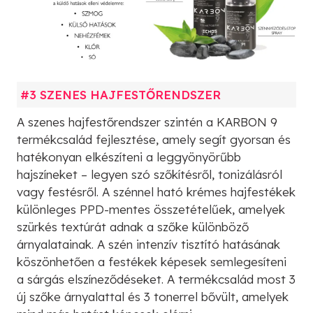
#3 SZENES HAJFESTŐRENDSZER
A szenes hajfestőrendszer szintén a KARBON 9
termékcsalád fejlesztése, amely segít gyorsan és
hatékonyan elkészíteni a leggyönyörűbb
hajszíneket – legyen szó szőkítésről, tonizálásról
vagy festésről. A szénnel ható krémes hajfestékek
különleges PPD-mentes összetételűek, amelyek
szürkés textúrát adnak a szőke különböző
árnyalatainak. A szén intenzív tisztító hatásának
köszönhetően a festékek képesek semlegesíteni
a sárgás elszíneződéseket. A termékcsalád most 3
új szőke árnyalattal és 3 tonerrel bővült, amelyek