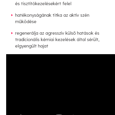
és tisztítókezelésekért felel
hatékonyságának titka az aktív szén
működése
regenerálja az agresszív külső hatások és
tradícionális kémiai kezelések által sérült,
elgyengült hajat