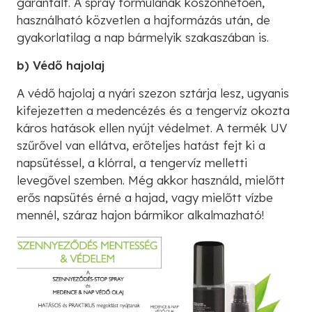
garantált. A spray formulának köszönhetően,
használható közvetlen a hajformázás után, de
gyakorlatilag a nap bármelyik szakaszában is.
b) Védő hajolaj
A védő hajolaj a nyári szezon sztárja lesz, ugyanis
kifejezetten a medencézés és a tengervíz okozta
káros hatások ellen nyújt védelmet. A termék UV
szűrővel van ellátva, erőteljes hatást fejt ki a
napsütéssel, a klórral, a tengervíz melletti
levegővel szemben. Még akkor használd, mielőtt
erős napsütés érné a hajad, vagy mielőtt vízbe
mennél, száraz hajon bármikor alkalmazható!