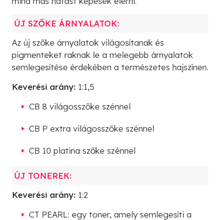
mind más hatást képesek elérni.
ÚJ SZŐKE ÁRNYALATOK:
Az új szőke árnyalatok világosítanak és
pigmenteket raknak le a melegebb árnyalatok
semlegesítése érdekében a természetes hajszínen.
Keverési arány:
1:1,5
CB 8 világosszőke szénnel
CB P extra világosszőke szénnel
CB 10 platina szőke szénnel
ÚJ TONEREK:
Keverési arány:
1:2
CT PEARL: egy toner, amely semlegesíti a