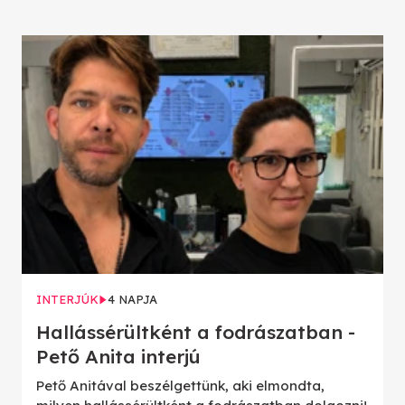
INTERJÚK
4 NAPJA
Hallássérültként a fodrászatban -
Pető Anita interjú
Pető Anitával beszélgettünk, aki elmondta,