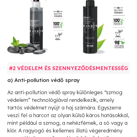
#2 VÉDELEM ÉS SZENNYEZŐDÉSMENTESSÉG
a) Anti-pollution védő spray
Az anti-pollution védő spray különleges “szmog
védelem” technológiával rendelkezik, amely
tartós védelmet nyújt a haj számára. Egyszerre
veszi fel a harcot az olyan külső káros hatásokkal,
mint például a szmog, a nehézfémek, a só vagy a
klór. A ragyogó és kellemes illatú végeredmény