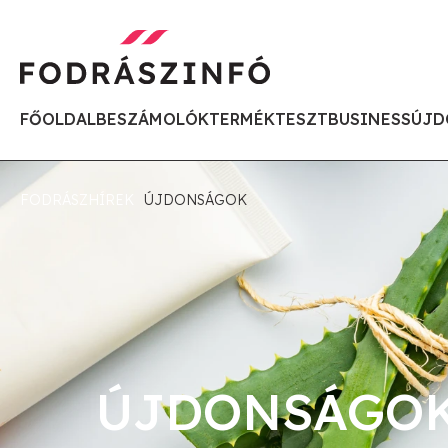
FŐOLDAL
BESZÁMOLÓK
TERMÉKTESZT
BUSINESS
ÚJD
FODRÁSZHÍREK
ÚJDONSÁGOK
ÚJDONSÁGO