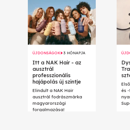
ÚJDONSÁGOK
3 HÓNAPJA
ÚJD
Itt a NAK Hair - az
Dy
ausztrál
Tra
professzionális
szt
hajápolás új szintje
Első
Elindult a NAK Hair
és 
ausztrál fodrászmárka
nya
magyarországi
Sup
forgalmazása!