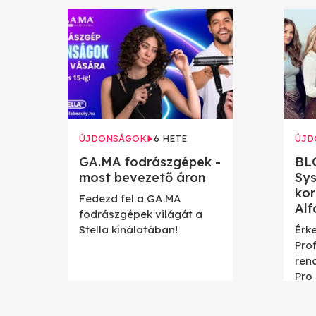
ÚJDONSÁGOK
6 HETE
ÚJD
GA.MA fodrászgépek -
BL
most bevezető áron
Sys
kor
Fedezd fel a GA.MA
Alf
fodrászgépek világát a
Stella kínálatában!
Érke
Prof
ren
Pro