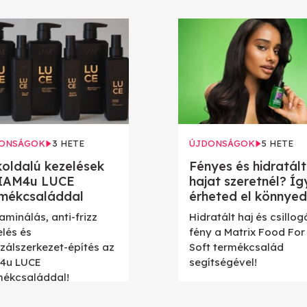
ONSÁGOK
3 HETE
ÚJDONSÁGOK
5 HETE
oldalú kezelések
Fényes és hidratált
 IAM4u LUCE
hajat szeretnél? Íg
rmékcsaláddal
érheted el könnyed
aminálás, anti-frizz
Hidratált haj és csillog
elés és
fény a Matrix Food For
szálszerkezet-építés az
Soft termékcsalád
4u LUCE
segítségével!
mékcsaláddal!