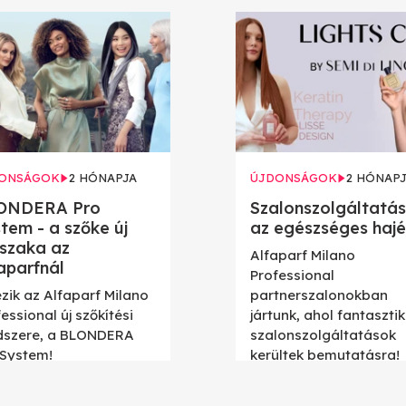
ONSÁGOK
2 HÓNAPJA
ÚJDONSÁGOK
2 HÓNAP
ONDERA Pro
Szalonszolgáltatá
tem - a szőke új
az egészséges hajé
szaka az
Alfaparf Milano
aparfnál
Professional
zik az Alfaparf Milano
partnerszalonokban
essional új szőkítési
jártunk, ahol fantaszti
dszere, a BLONDERA
szalonszolgáltatások
 System!
kerültek bemutatásra!