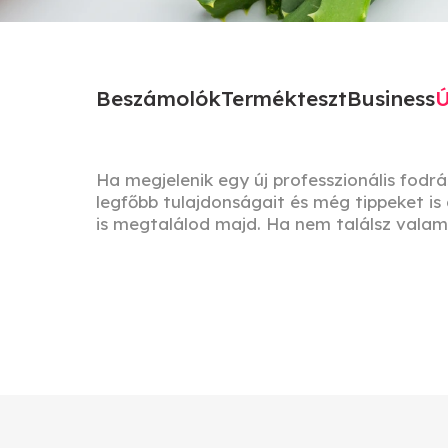
Beszámolók
Termékteszt
Business
Ú
Ha megjelenik egy új professzionális fodr
legfőbb tulajdonságait és még tippeket i
is megtalálod majd. Ha nem találsz valami