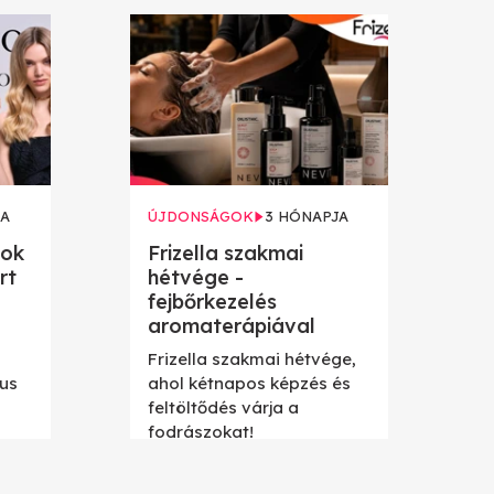
JA
ÚJDONSÁGOK
3 HÓNAPJA
sok
Frizella szakmai
rt
hétvége -
fejbőrkezelés
aromaterápiával
Frizella szakmai hétvége,
kus
ahol kétnapos képzés és
feltöltődés várja a
fodrászokat!