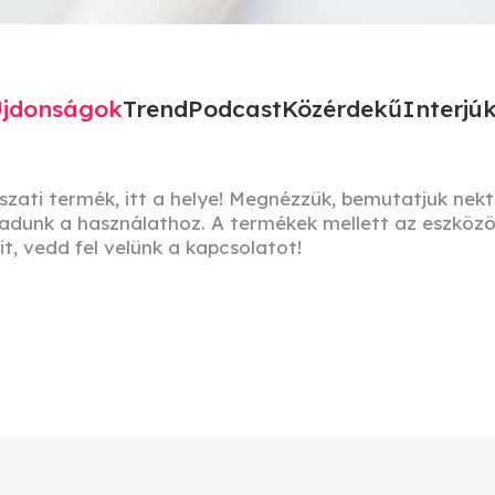
jdonságok
Trend
Podcast
Közérdekű
Interjú
ászati termék, itt a helye! Megnézzük, bemutatjuk nek
s adunk a használathoz. A termékek mellett az eszköz
t, vedd fel velünk a kapcsolatot!