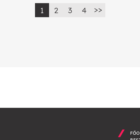
1
2
3
4
FŐO