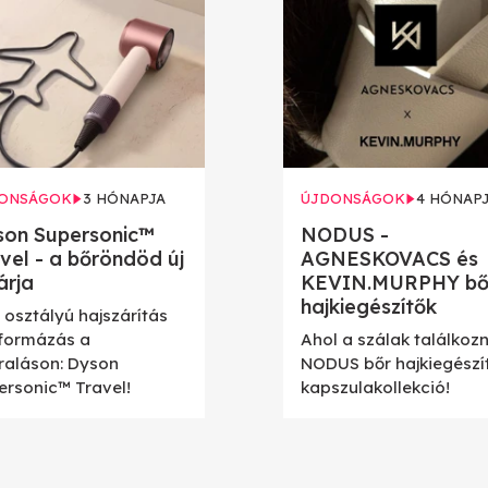
ONSÁGOK
3 HÓNAPJA
ÚJDONSÁGOK
4 HÓNAP
son Supersonic™
NODUS -
vel - a bőröndöd új
AGNESKOVACS és
árja
KEVIN.MURPHY bő
hajkiegészítők
 osztályú hajszárítás
-formázás a
Ahol a szálak találkozn
raláson: Dyson
NODUS bőr hajkiegészí
ersonic™ Travel!
kapszulakollekció!