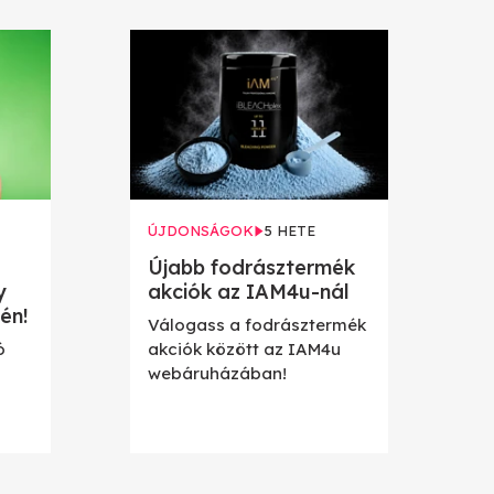
ÚJDONSÁGOK
5 HETE
Újabb fodrásztermék
y
akciók az IAM4u-nál
én!
Válogass a fodrásztermék
ó
akciók között az IAM4u
webáruházában!