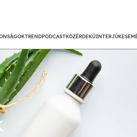
ONSÁGOK
TREND
PODCAST
KÖZÉRDEKŰ
INTERJÚK
ESEM
K