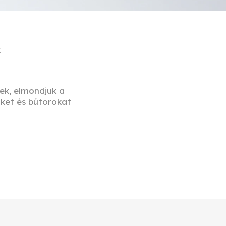
k
tek, elmondjuk a
öket és bútorokat