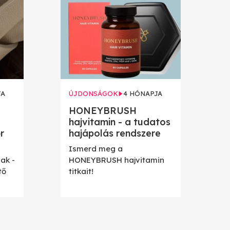
JA
ÚJDONSÁGOK
4 HÓNAPJA
HONEYBRUSH
hajvitamin - a tudatos
r
hajápolás rendszere
Ismerd meg a
ak -
HONEYBRUSH hajvitamin
tő
titkait!