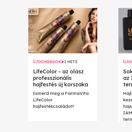
ÚJDONSÁGOK
1 HETE
ÚJD
LifeColor - az olasz
Sok
professzionális
az
hajfestés új korszaka
te
Ismerd meg a FarmaVita
Hajl
LifeColor
kez
hajfestékcsaládot!
haj
IAM
ter