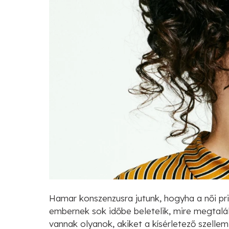
Hamar konszenzusra jutunk, hogyha a női prio
embernek sok időbe beletelik, mire megtalálja
vannak olyanok, akiket a kísérletező szellem