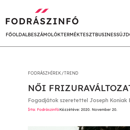
FŐOLDAL
BESZÁMOLÓK
TERMÉKTESZT
BUSINESS
ÚJD
FODRÁSZHÍREK
TREND
NŐI FRIZURAVÁLTOZA
Fogadjátok szeretettel Joseph Koniak 
Írta: Fodrászinfó
Közzétéve: 2020. November 20.