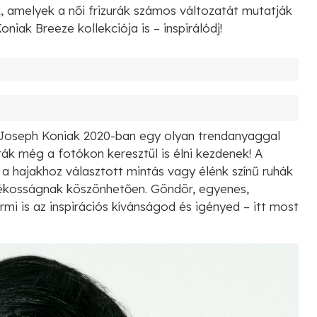
, amelyek a női frizurák számos változatát mutatják
niak Breeze kollekciója is – inspirálódj!
t Joseph Koniak 2020-ban egy olyan trendanyaggal
rák még a fotókon keresztül is élni kezdenek! A
 a hajakhoz választott mintás vagy élénk színű ruhák
tékosságnak köszönhetően. Göndör, egyenes,
rmi is az inspirációs kívánságod és igényed – itt most