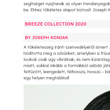
segítséget nyújtanak az olyan trendanyagok
be. Ehhez tökéletes alapot biztosít Joseph Ko
BREEZE COLLECTION 2020
BY JOSEPH KONIAK
A tökéletesség iránti szenvedélyéről ismer
hódította meg a szívünket, amelyben a frizu
lookok csak úgy vibrálnak, és nem kizárólag
miatt, sokkal inkább a formákból adódó já
feltűzött, leengedett, félhosszú, hosszú – bá
egy helyen megtalálod!