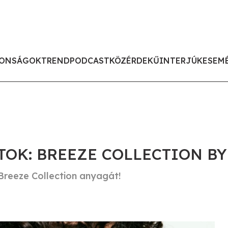
ONSÁGOK
TREND
PODCAST
KÖZÉRDEKŰ
INTERJÚK
ESEM
TOK: BREEZE COLLECTION B
Breeze Collection anyagát!