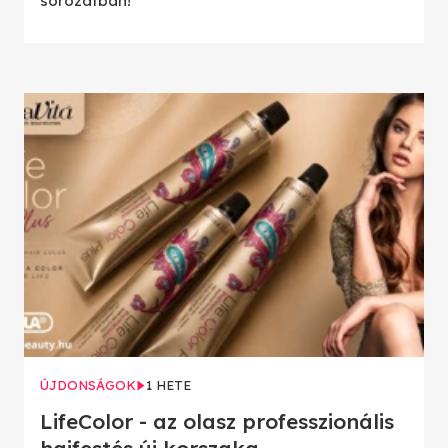
sorozatban!
ÚJDONSÁGOK
1 HETE
LifeColor - az olasz professzionális