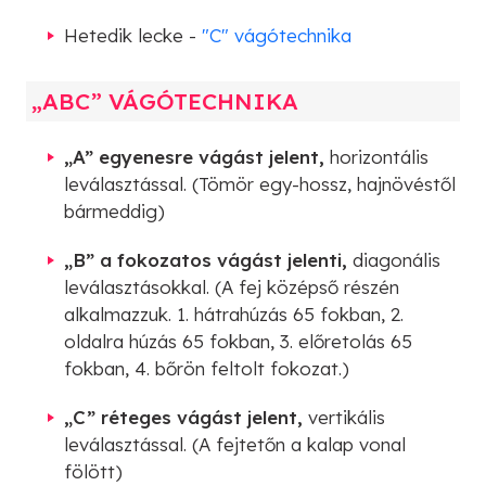
Hetedik lecke -
"C" vágótechnika
„ABC” VÁGÓTECHNIKA
„A” egyenesre vágást jelent,
horizontális
leválasztással. (Tömör egy-hossz, hajnövéstől
bármeddig)
„B” a fokozatos vágást jelenti,
diagonális
leválasztásokkal. (A fej középső részén
alkalmazzuk. 1. hátrahúzás 65 fokban, 2.
oldalra húzás 65 fokban, 3. előretolás 65
fokban, 4. bőrön feltolt fokozat.)
„C” réteges vágást jelent,
vertikális
leválasztással. (A fejtetőn a kalap vonal
fölött)