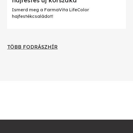
hajfestés új korszaka
Ismerd meg a FarmaVita LifeColor
hajfestékcsaládot!
TÖBB FODRÁSZHÍR