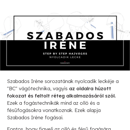
Szabados Iréne sorozatának nyolcadik leckéje a
"BC" vágótechnika, vagyis
az oldalra húzott
fokozat és feltolt réteg alkalmazásáról szól.
Ezek a fogástechnikák mind az olló és a
fésűfogásokra vonatkoznak. Ezek alapja
Szabados Iréne fogásai.
Fontos, hogy figyelj az olló és fésű fogására,