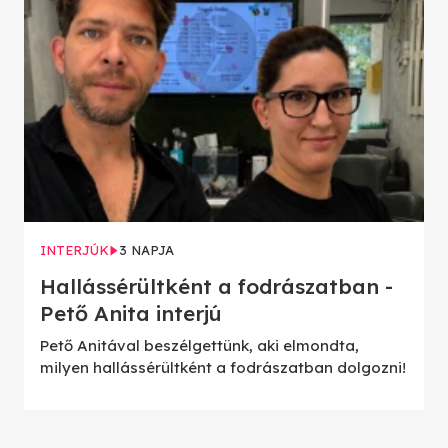
INTERJÚK
3 NAPJA
Hallássérültként a fodrászatban -
Pető Anita interjú
Pető Anitával beszélgettünk, aki elmondta,
milyen hallássérültként a fodrászatban dolgozni!