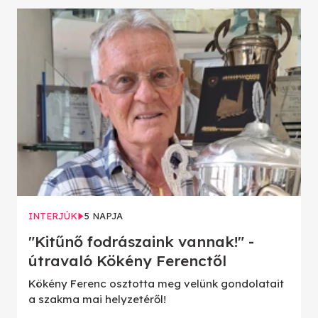
INTERJÚK
5 NAPJA
"Kitűnő fodrászaink vannak!" -
útravaló Kökény Ferenctől
Kökény Ferenc osztotta meg velünk gondolatait
a szakma mai helyzetéről!