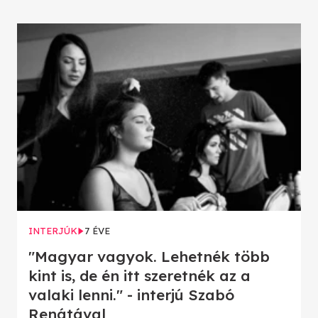
INTERJÚK
7 ÉVE
"Magyar vagyok. Lehetnék több
kint is, de én itt szeretnék az a
valaki lenni." - interjú Szabó
Renátával