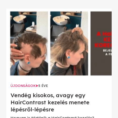
ÚJDONSÁGOK
5 ÉVE
Vendég kisokos, avagy egy
HairContrast kezelés menete
lépésről-lépésre
Hogyan is történik a HairContrast kezelés?