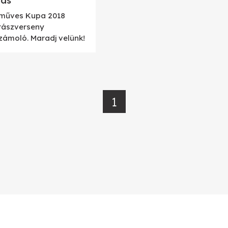
dás
műves Kupa 2018
rászverseny
zámoló. Maradj velünk!
1