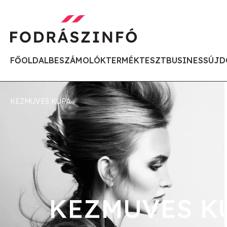
FŐOLDAL
BESZÁMOLÓK
TERMÉKTESZT
BUSINESS
ÚJD
KEZMUVES KUPA
KEZMUVES K