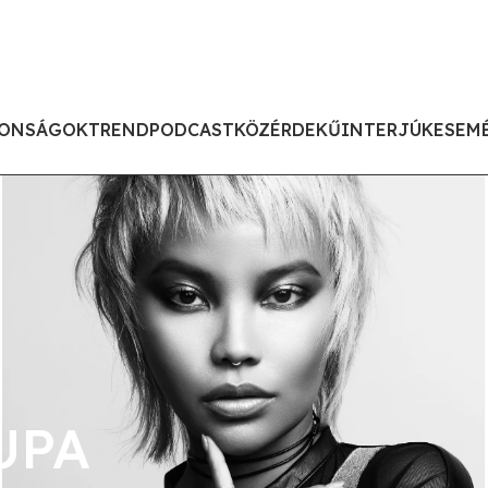
ONSÁGOK
TREND
PODCAST
KÖZÉRDEKŰ
INTERJÚK
ESEM
UPA