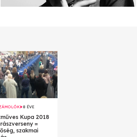
ZÁMOLÓK
8 ÉVE
zműves Kupa 2018
rászverseny =
őség, szakmai