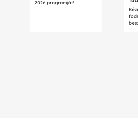
tu
2026 programját!
Kéz
fod
bes