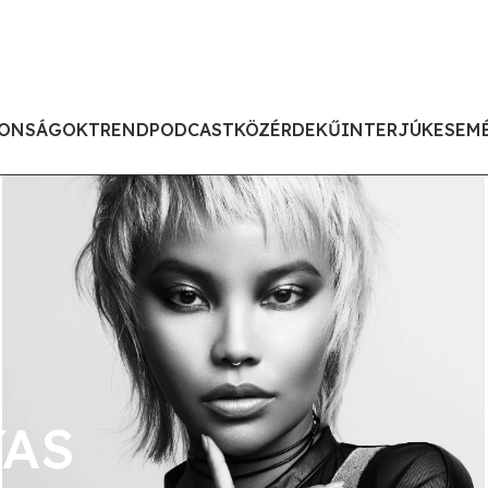
ONSÁGOK
TREND
PODCAST
KÖZÉRDEKŰ
INTERJÚK
ESEM
YAS