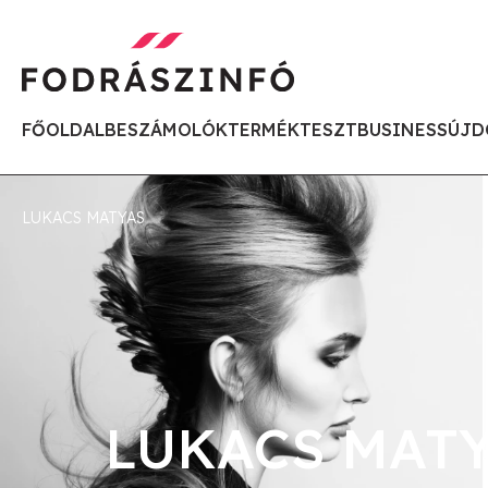
FŐOLDAL
BESZÁMOLÓK
TERMÉKTESZT
BUSINESS
ÚJD
LUKACS MATYAS
LUKACS MAT