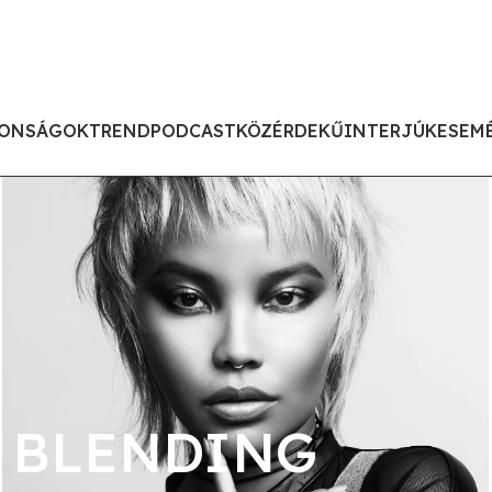
ONSÁGOK
TREND
PODCAST
KÖZÉRDEKŰ
INTERJÚK
ESEM
 BLENDING