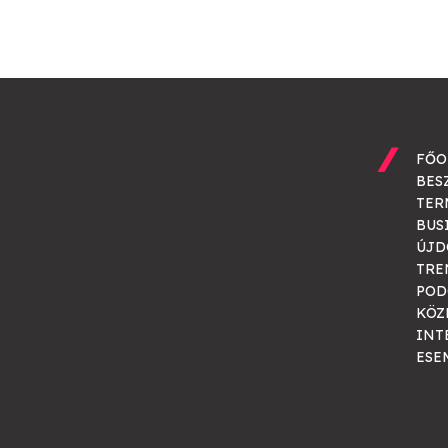
FŐO
BES
TER
BUS
ÚJD
TRE
POD
KÖZ
INT
ESE