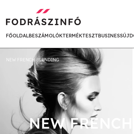
FŐOLDAL
BESZÁMOLÓK
TERMÉKTESZT
BUSINESS
ÚJD
NEW FRENCH BLENDING
NEW FRENCH