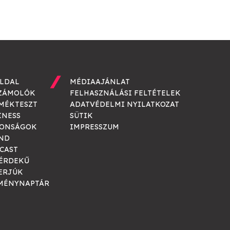
LDAL
MÉDIAAJÁNLAT
ZÁMOLÓK
FELHASZNÁLÁSI FELTÉTELEK
MÉKTESZT
ADATVÉDELMI NYILATKOZAT
INESS
SÜTIK
ONSÁGOK
IMPRESSZUM
ND
CAST
ÉRDEKŰ
ERJÚK
MÉNYNAPTÁR