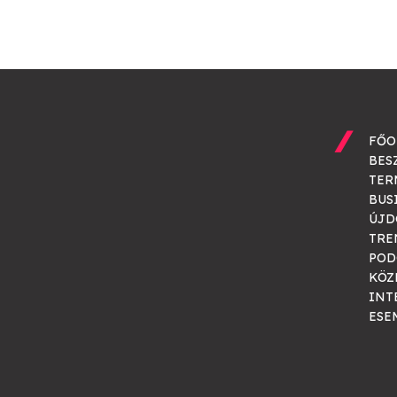
FŐO
BES
TER
BUS
ÚJD
TRE
POD
KÖZ
INT
ESE