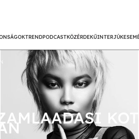
ONSÁGOK
TREND
PODCAST
KÖZÉRDEKŰ
INTERJÚK
ESEM
AN
ZAMLAADASI KOT
AN