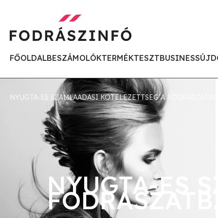
FŐOLDAL
BESZÁMOLÓK
TERMÉKTESZT
BUSINESS
ÚJD
NYUGTA-ES SZAMLAADASI KOTELEZETTSEG A FODRASZATB
NYUGTA-ES S
FODRASZATB