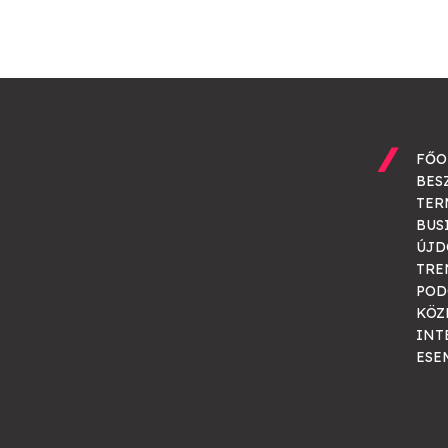
FŐO
BES
TER
BUS
ÚJD
TRE
POD
KÖZ
INT
ESE