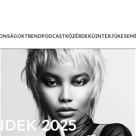
ONSÁGOK
TREND
PODCAST
KÖZÉRDEKŰ
INTERJÚK
ESEM
DEK 2025