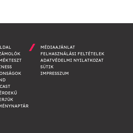
LDAL
MÉDIAAJÁNLAT
ZÁMOLÓK
FELHASZNÁLÁSI FELTÉTELEK
MÉKTESZT
ADATVÉDELMI NYILATKOZAT
INESS
SÜTIK
ONSÁGOK
IMPRESSZUM
ND
CAST
ÉRDEKŰ
ERJÚK
MÉNYNAPTÁR