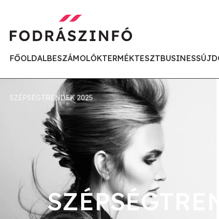
FŐOLDAL
BESZÁMOLÓK
TERMÉKTESZT
BUSINESS
ÚJD
SZÉPSÉGTRENDEK 2025
SZÉPSÉGTREN