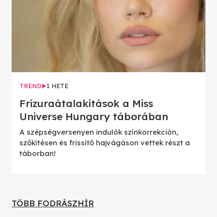
TREND
1 HETE
Frizuraátalakítások a Miss
Universe Hungary táborában
A szépségversenyen indulók színkorrekción,
szőkítésen és frissítő hajvágáson vettek részt a
táborban!
TÖBB FODRÁSZHÍR