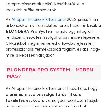
kompromisszumok nélkül készíthetők el a
legszebb szőke árnyalatok.
Az
Alfaparf Milano Professional
2026. június 8-án
új korszakot nyit a szőkítés terén, hiszen
érkezik a
BLONDERA Pro System,
amely egy integrált
rendszer a szőkítési szolgáltatás minden lépésére.
Cikkünkből megismerheted a továbbfejlesztett
professzionális termékcsalád tagjait, és azt, hogy
mire is képesek valójában.
BLONDERA PRO SYSTEM – MIBEN
MÁS?
Az Alfaparf Milano Professional filozófiája, hogy
a prémium szalonszolgáltatás titka a
tökéletes eszköztár,
amelyben pontosan tudjuk,
hogy egy-egy hajtípus esetében mihez kell