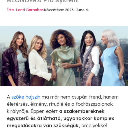
Írta: Lenti Barnabas
Közzétéve: 2026. June 4.
A
szőke hajszín
ma már nem csupán trend, hanem
életérzés, élmény, rituálé és a fodrászszalonok
királynője. Éppen ezért
a szakembereknek
egyszerű és átlátható, ugyanakkor komplex
megoldásokra van szükségük,
amelyekkel