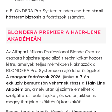
a BLONDERA Pro System minden esetben
stabil
hátteret biztosít
a fodrászok számára.
BLONDERA PREMIER A HAIR-LINE
AKADÉMIÁN
Az Alfaparf Milano Professional Blonde Creator
csapata hajszínre specializált technikákat hozott
létre, amelyek teljes mértékben kiaknázzák a
BLONDERA Pro Systemben rejlő lehetőségeket.
A magyar fodrászok 2026. június 6-7-én
exkluzív bemutatón vehetnek részt a Hair-Line
Akadémián,
amely után új szintre emelhetik
szolgáltatási palettájukat, és szalonjaikban is
megnyithatják a szőkítés új korszakát!
Engedj teret a kreativitásnak, és támogasd a