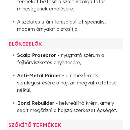
terméket biztosít a szalonszolgáltatás
minőségének emelésére.
A szőkítés utáni tonizálást öt speciális,
modern árnyalat biztosítja.
ELŐKEZELŐK
Scalp Protector -
nyugtató szérum a
fejbőrviszketés enyhítésére,
Anti-Metal Primer -
a nehézfémek
semlegesítésére a hajszín megváltoztatása
nélkül,
Bond Rebuilder -
helyreállító krém, amely
segít megőrizni a hajszálszerkezet épségét.
SZŐKÍTŐ TERMÉKEK