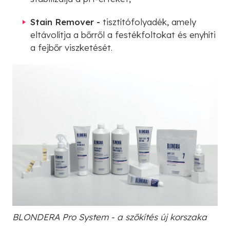
Stain Remover -
tisztítófolyadék, amely
eltávolítja a bőrről a festékfoltokat és enyhíti
a fejbőr viszketését.
BLONDERA Pro System - a szőkítés új korszaka