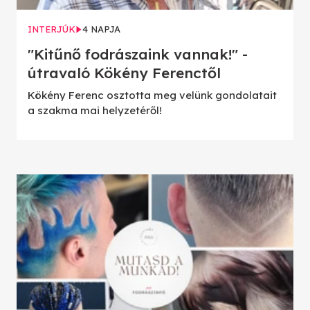
INTERJÚK
4 NAPJA
"Kitűnő fodrászaink vannak!" -
útravaló Kökény Ferenctől
Kökény Ferenc osztotta meg velünk gondolatait
a szakma mai helyzetéről!