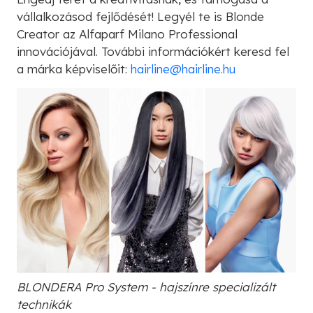
vállalkozásod fejlődését! Legyél te is Blonde
Creator az Alfaparf Milano Professional
innovációjával. További információkért keresd fel
a márka képviselőit:
hairline@hairline.hu
BLONDERA Pro System - hajszínre specializált
technikák