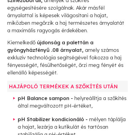
színezőből áll,
amelyek a szőkítés
egységesítésére szolgálnak. Akár másfél
árnyalattal is képesek világosítani a hajat,
miközben megőrzik a haj természetes árnyalatát
a maximális ragyogás érdekében.
Kiemelkedő
újdonság a palettán a
gyöngyházfényű .08 árnyalat,
amely számos
exkluzív technológia segítségével fokozza a haj
fényességét, fésülhetőségét, őrzi meg fényét és
ellenálló képességét.
HAJÁPOLÓ TERMÉKEK A SZŐKÍTÉS UTÁN
pH Balance sampon -
helyreállítja a szőkítés
által megváltozott pH-értéket,
pH Stabilizer kondicionáló -
mélyen táplálja
a hajat, lezárja a kutikulát és tartósan
stabilizálja a pH-értéket,