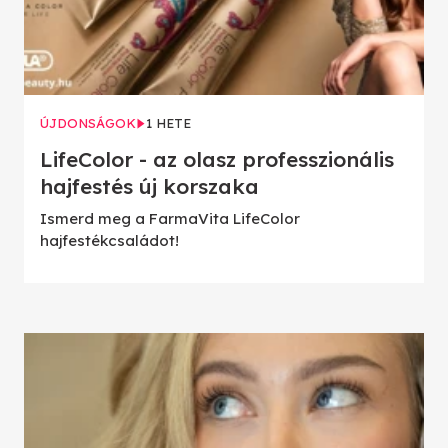
ÚJDONSÁGOK
1 HETE
LifeColor - az olasz professzionális
hajfestés új korszaka
Ismerd meg a FarmaVita LifeColor
hajfestékcsaládot!