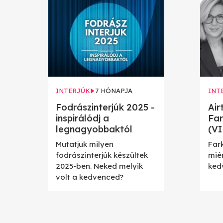
INTERJÚK
7 HÓNAPJA
INT
Fodrászinterjúk 2025 -
Air
inspirálódj a
Far
legnagyobbaktól
(VI
Mutatjuk milyen
Far
fodrászinterjúk készültek
mié
2025-ben. Neked melyik
ked
volt a kedvenced?