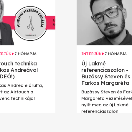
ERJÚK
7 HÓNAPJA
INTERJÚK
7 HÓNAPJA
touch technika
Új Lakmé
kas Andreával
referenciaszalon -
DEÓ!)
Buzássy Steven és
Farkas Margaréta
kas Andrea elárulta,
rt az Airtouch a
Buzássy Steven és Far
venc technikája!
Margaréta vezetésével
nyílt meg az új Lakmé
referenciaszalon!