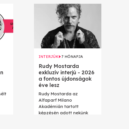
INTERJÚK
7 HÓNAPJA
Rudy Mostarda
án
exkluzív interjú - 2026
a fontos újdonságok
éve lesz
élt
Rudy Mostarda az
Alfaparf Milano
Akadémián tartott
képzésén adott nekünk
interjút.