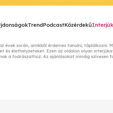
jdonságok
Trend
Podcast
Közérdekű
Interjú
 évek során, amikből érdemes tanulni, táplálkozni. M
t és élethelyzeteket. Ezen az oldalon olyan interjúkat
ak a fodrászathoz. Az ajánlásokat mindig szívesen f