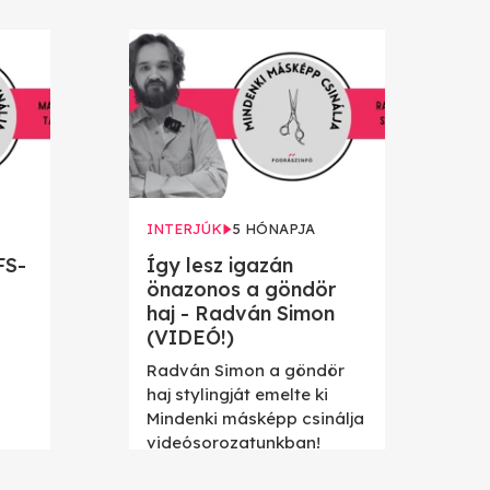
INTERJÚK
5 HÓNAPJA
FS-
Így lesz igazán
önazonos a göndör
haj - Radván Simon
(VIDEÓ!)
Radván Simon a göndör
haj stylingját emelte ki
Mindenki másképp csinálja
videósorozatunkban!