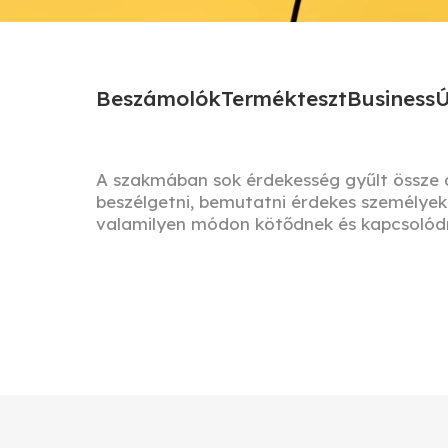
Beszámolók
Termékteszt
Business
Ú
A szakmában sok érdekesség gyűlt össze az
beszélgetni, bemutatni érdekes személyeke
valamilyen módon kötődnek és kapcsolódn