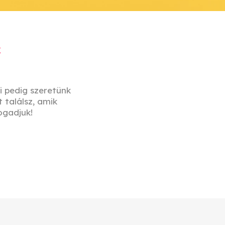
k
i pedig szeretünk
 találsz, amik
ogadjuk!