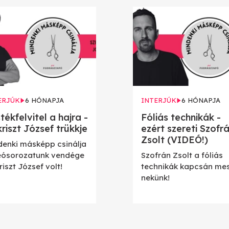
ERJÚK
6 HÓNAPJA
INTERJÚK
6 HÓNAPJA
tékfelvitel a hajra -
Fóliás technikák -
kriszt József trükkje
ezért szereti Szofr
Zsolt (VIDEÓ!)
denki másképp csinálja
eósorozatunk vendége
Szofrán Zsolt a fóliás
riszt József volt!
technikák kapcsán mes
nekünk!