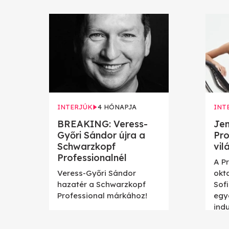
INTERJÚK
4 HÓNAPJA
INT
BREAKING: Veress-
Jen
Győri Sándor újra a
Pro
Schwarzkopf
vil
Professionalnél
A P
Veress-Győri Sándor
okt
hazatér a Schwarzkopf
Sof
Professional márkához!
egy
ind