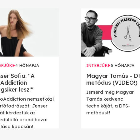
ERJÚK
4 HÓNAPJA
INTERJÚK
5 HÓNAPJA
ser Sofia: "A
Magyar Tamás - D
Addiction
metódus (VIDEÓ!)
ágsiker lesz!"
Ismerd meg Magyar
roAddiction nemzetközi
Tamás kedvenc
atófodrászát, Jenser
technikáját, a DFS-
iát kérdeztük az
metódust!
edülálló brand hazai
ulása kapcsán!