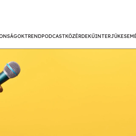
ONSÁGOK
TREND
PODCAST
KÖZÉRDEKŰ
INTERJÚK
ESEM