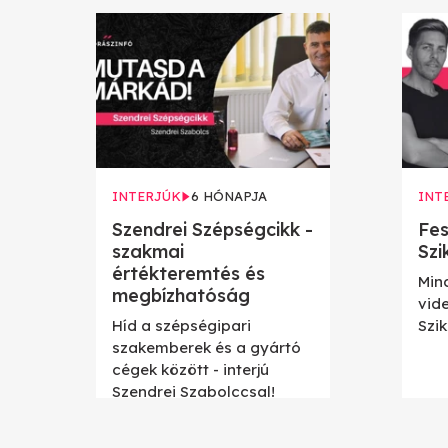
INTERJÚK
6 HÓNAPJA
INT
Szendrei Szépségcikk -
Fes
szakmai
Szi
értékteremtés és
Min
megbízhatóság
vid
Híd a szépségipari
Szik
szakemberek és a gyártó
cégek között - interjú
Szendrei Szabolccsal!