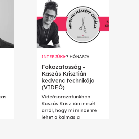
INTERJÚK
7 HÓNAPJA
Fokozatosság -
Kaszás Krisztián
kedvenc technikája
(VIDEÓ)
kas
Videósorozatunkban
Kaszás Krisztián mesél
arról, hogy mi mindenre
lehet alkalmas a
fokozatosság!