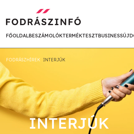
FŐOLDAL
BESZÁMOLÓK
TERMÉKTESZT
BUSINESS
ÚJD
FODRÁSZHÍREK
INTERJÚK
INTERJÚK