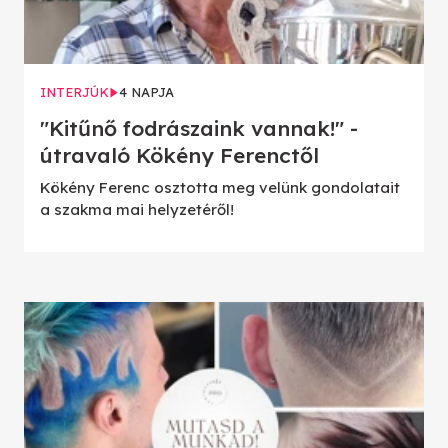
INTERJÚK
4 NAPJA
"Kitűnő fodrászaink vannak!" -
útravaló Kökény Ferenctől
Kökény Ferenc osztotta meg velünk gondolatait
a szakma mai helyzetéről!