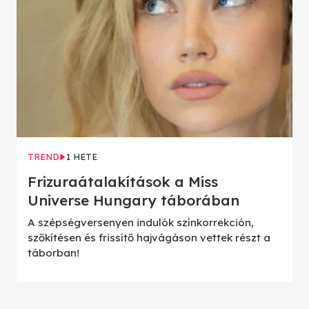
TREND
1 HETE
Frizuraátalakítások a Miss
Universe Hungary táborában
A szépségversenyen indulók színkorrekción,
szőkítésen és frissítő hajvágáson vettek részt a
táborban!