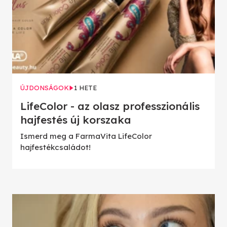
ÚJDONSÁGOK
1 HETE
LifeColor - az olasz professzionális
hajfestés új korszaka
Ismerd meg a FarmaVita LifeColor
hajfestékcsaládot!