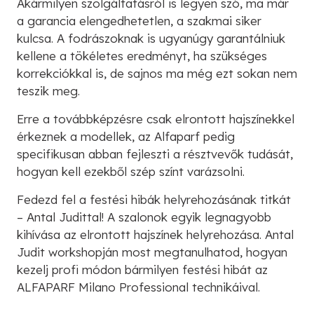
Akármilyen szolgáltatásról is legyen szó, ma már
a garancia elengedhetetlen, a szakmai siker
kulcsa. A fodrászoknak is ugyanúgy garantálniuk
kellene a tökéletes eredményt, ha szükséges
korrekciókkal is, de sajnos ma még ezt sokan nem
teszik meg.
Erre a továbbképzésre csak elrontott hajszínekkel
érkeznek a modellek, az Alfaparf pedig
specifikusan abban fejleszti a résztvevők tudását,
hogyan kell ezekből szép színt varázsolni.
Fedezd fel a festési hibák helyrehozásának titkát
– Antal Judittal! A szalonok egyik legnagyobb
kihívása az elrontott hajszínek helyrehozása. Antal
Judit workshopján most megtanulhatod, hogyan
kezelj profi módon bármilyen festési hibát az
ALFAPARF Milano Professional technikáival.