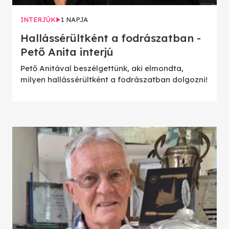
INTERJÚK
1 NAPJA
Hallássérültként a fodrászatban -
Pető Anita interjú
Pető Anitával beszélgettünk, aki elmondta,
milyen hallássérültként a fodrászatban dolgozni!