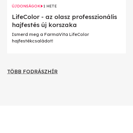
ÚJDONSÁGOK
1 HETE
LifeColor - az olasz professzionális
hajfestés új korszaka
Ismerd meg a FarmaVita LifeColor
hajfestékcsaládot!
TÖBB FODRÁSZHÍR