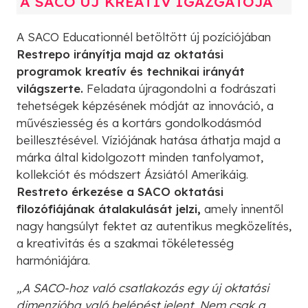
A SACO ÚJ KREATÍV IGAZGATÓJA
A SACO Educationnél betöltött új pozíciójában
Restrepo irányítja majd az oktatási
programok kreatív és technikai irányát
világszerte.
Feladata újragondolni a fodrászati
tehetségek képzésének módját az innováció, a
művésziesség és a kortárs gondolkodásmód
beillesztésével. Víziójának hatása áthatja majd a
márka által kidolgozott minden tanfolyamot,
kollekciót és módszert Ázsiától Amerikáig.
Restreto érkezése a SACO oktatási
filozófiájának átalakulását jelzi,
amely innentől
nagy hangsúlyt fektet az autentikus megközelítés,
a kreativitás és a szakmai tökéletesség
harmóniájára.
„A SACO-hoz való csatlakozás egy új oktatási
dimenzióba való belépést jelent. Nem csak a