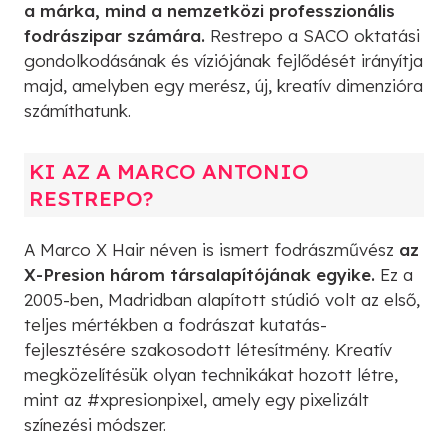
a márka, mind a nemzetközi professzionális
fodrászipar számára.
Restrepo a SACO oktatási
gondolkodásának és víziójának fejlődését irányítja
majd, amelyben egy merész, új, kreatív dimenzióra
számíthatunk.
KI AZ A MARCO ANTONIO
RESTREPO?
A Marco X Hair néven is ismert fodrászművész
az
X-Presion három társalapítójának egyike.
Ez a
2005-ben, Madridban alapított stúdió volt az első,
teljes mértékben a fodrászat kutatás-
fejlesztésére szakosodott létesítmény. Kreatív
megközelítésük olyan technikákat hozott létre,
mint az #xpresionpixel, amely egy pixelizált
színezési módszer.