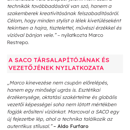
technikák továbbadásáról van szó, hanem a
szakemberek kreativitásának felszabadításáról.
Célom, hogy minden stylist a lélek kivetüléseként
tekintsen a hajra, tisztelettel, művészi érzékkel és
vízióval bánjon vele.”
– nyilatkozta Marco
Restrepo.
A SACO TÁRSALAPÍTÓJÁNAK ÉS
VEZETŐJÉNEK NYILATKOZATA
„Marco kinevezése nem csupán előrelépés,
hanem egy minőségi ugrás is. Esztétikai
érzékenysége, oktatási szakértelme és globális
vezetői képességei soha nem látott mértékben
fogják erősíteni víziónkat. Marcoval a SACO egy
új fejezetbe lép, ahol a technika találkozik az
autentikus stílusal.”
– Aldo Furfaro