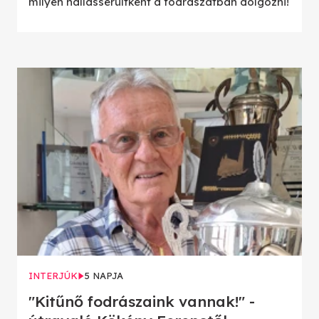
milyen hallássérültként a fodrászatban dolgozni!
INTERJÚK
5 NAPJA
"Kitűnő fodrászaink vannak!" -