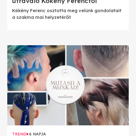
útravaló Kökény Ferenctől
Kökény Ferenc osztotta meg velünk gondolatait
a szakma mai helyzetéről!
TREND
6 NAPJA