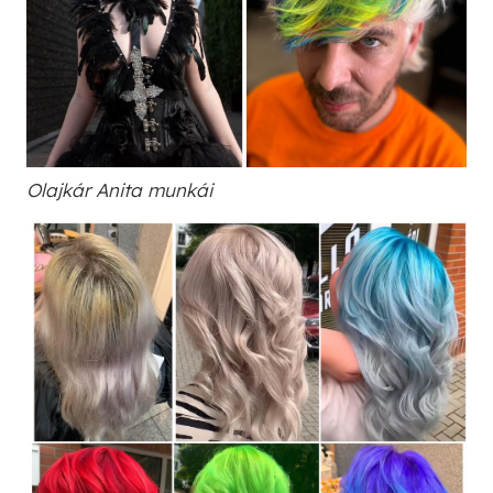
Olajkár Anita munkái