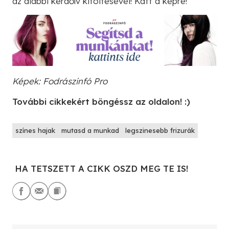
az alábbi kérdőív kitöltésével! Katt a képre!
Képek: Fodrászinfó Pro
További cikkekért böngéssz az oldalon! :)
színes hajak
mutasd a munkad
legszinesebb frizurák
HA TETSZETT A CIKK OSZD MEG TE IS!