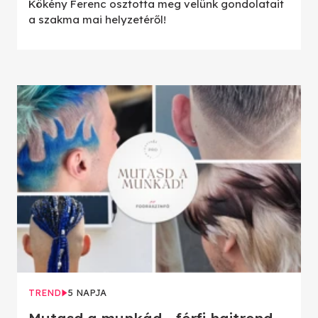
Kökény Ferenc osztotta meg velünk gondolatait
a szakma mai helyzetéről!
TREND
5 NAPJA
Mutasd a munkád - férfi hajtrend