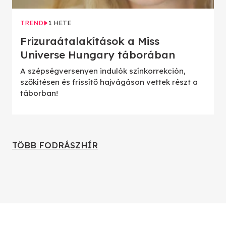
TREND
1 HETE
Frizuraátalakítások a Miss
Universe Hungary táborában
A szépségversenyen indulók színkorrekción,
szőkítésen és frissítő hajvágáson vettek részt a
táborban!
TÖBB FODRÁSZHÍR