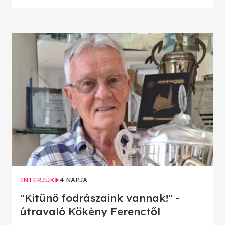
INTERJÚK
4 NAPJA
"Kitűnő fodrászaink vannak!" -
útravaló Kökény Ferenctől