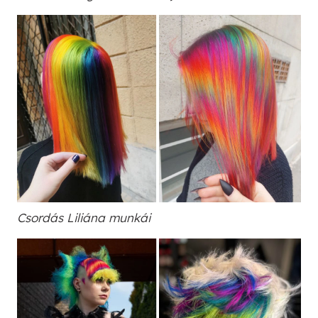
Csordás Liliána munkái