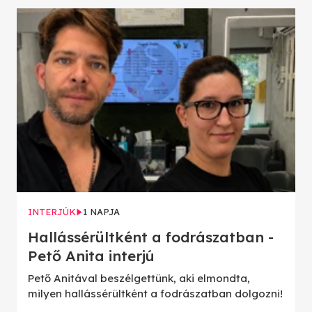
INTERJÚK
1 NAPJA
Hallássérültként a fodrászatban -
Pető Anita interjú
Pető Anitával beszélgettünk, aki elmondta,
milyen hallássérültként a fodrászatban dolgozni!