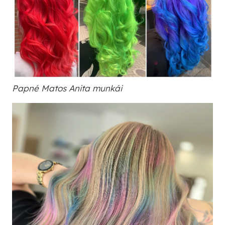
Papné Matos Anita munkái