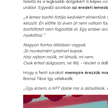
felelős és a legkisebb dolgokért is képes vo
utalást. Egyedül azonban
az eredeti lemezb
„A lemez borító-fotója kedvéért elmentünk 
készült. Én előtte tíz éven át nem voltam fo
borítófotót nem fogadták el. Egy ember arc-k
nyakához.”
Nagyon fontos állásban vagyok.
Jó munkámért jutalmat kapok.
Hisz rajtam múlik, mi látszik, mi nem.
Csak érted dolgozom, ne félj.
- részlet a dal
Hogy a fenti sorokat
mennyire érezzük ma
Bornai Tibor így vélekedik:
„Úgy érzem, a KFT dalok ma is aktuálisak. A