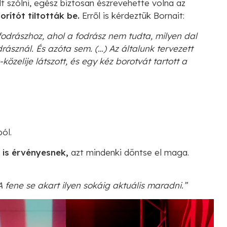
lt szólni, egész biztosan észrevehette volna az
orítót tiltották be.
Erről is kérdeztük Bornait:
fodrászhoz, ahol a fodrász nem tudta, milyen dal
drásznál. És azóta sem. (…) Az általunk tervezett
özelije látszott, és egy kéz borotvát tartott a
ból.
 is érvényesnek,
azt mindenki döntse el maga.
 fene se akart ilyen sokáig aktuális maradni.”