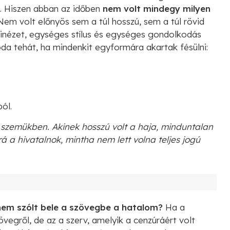
. Hiszen abban az időben
nem volt mindegy milyen
Nem volt előnyös sem a túl hosszú, sem a túl rövid
kinézet, egységes stílus és egységes gondolkodás
da tehát, ha mindenkit egyformára akartak fésülni:
lból.
a szemükben. Akinek hosszú volt a haja, minduntalan
á a hivatalnok, mintha nem lett volna teljes jogú
nem szólt bele a szövegbe a hatalom?
Ha a
vegről, de az a szerv, amelyik a cenzúráért volt