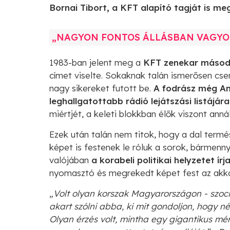
Bornai Tibort, a KFT alapító tagját is me
„NAGYON FONTOS ÁLLÁSBAN VAGYO
1983-ban jelent meg a
KFT zenekar másod
címet viselte. Sokaknak talán ismerősen cse
nagy sikereket futott be.
A fodrász még Am
leghallgatottabb rádió lejátszási listájára
miértjét, a keleti blokkban élők viszont annál
Ezek után talán nem titok, hogy a dal termé
képet is festenek le róluk a sorok, bármenny
valójában
a korabeli politikai helyzetet írja
nyomasztó és megrekedt képet fest az akkor
„Volt olyan korszak Magyarországon - szoci
akart szólni abba, ki mit gondoljon, hogy né
Olyan érzés volt, mintha egy gigantikus mér