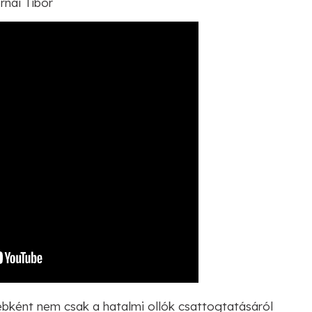
rnai Tibor
bként nem csak a hatalmi ollók csattogtatásáról