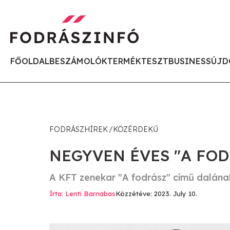
FŐOLDAL
BESZÁMOLÓK
TERMÉKTESZT
BUSINESS
ÚJD
FODRÁSZHÍREK
KÖZÉRDEKŰ
NEGYVEN ÉVES "A FO
A KFT zenekar "A fodrász" című dalána
Írta: Lenti Barnabas
Közzétéve: 2023. July 10.