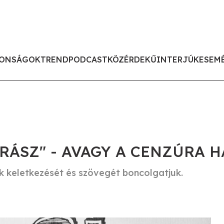
ONSÁGOK
TREND
PODCAST
KÖZÉRDEKŰ
INTERJÚK
ESEM
DRÁSZ" - AVAGY A CENZÚRA 
k keletkezését és szövegét boncolgatjuk.