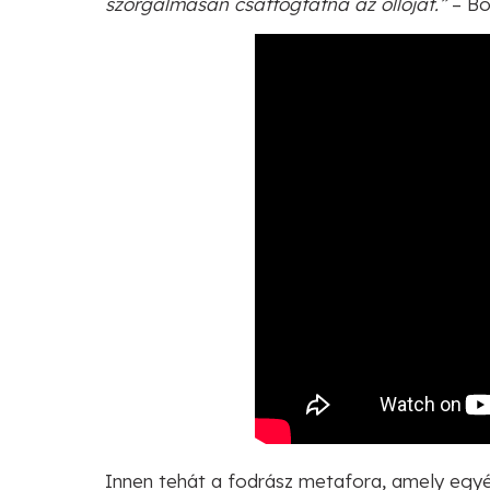
szorgalmasan csattogtatná az ollóját.”
– Bo
Innen tehát a fodrász metafora, amely egyé