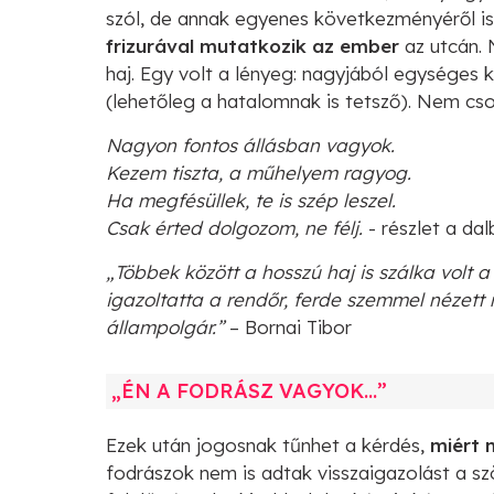
szól, de annak egyenes következményéről is
frizurával mutatkozik az ember
az utcán. 
haj. Egy volt a lényeg: nagyjából egységes 
(lehetőleg a hatalomnak is tetsző). Nem cso
Nagyon fontos állásban vagyok.
Kezem tiszta, a műhelyem ragyog.
Ha megfésüllek, te is szép leszel.
Csak érted dolgozom, ne félj.
- részlet a da
„Többek között a hosszú haj is szálka volt 
igazoltatta a rendőr, ferde szemmel nézett r
állampolgár.”
– Bornai Tibor
„ÉN A FODRÁSZ VAGYOK…”
Ezek után jogosnak tűnhet a kérdés,
miért 
fodrászok nem is adtak visszaigazolást a szö