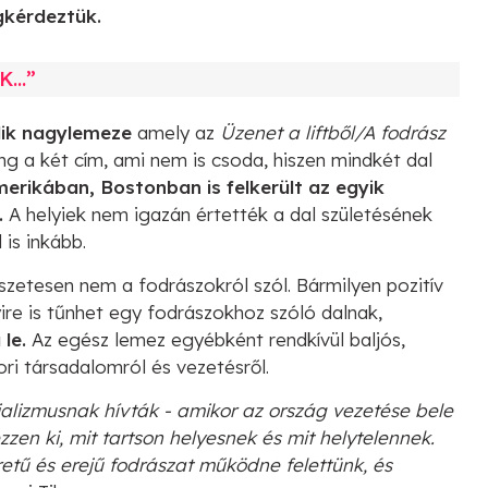
gkérdeztük.
K…”
ik nagylemeze
amely az
Üzenet a liftből/A fodrász
ng a két cím, ami nem is csoda, hiszen mindkét dal
erikában, Bostonban is felkerült az egyik
.
A helyiek nem igazán értették a dal születésének
 is inkább.
szetesen nem a fodrászokról szól. Bármilyen pozitív
ire is tűnhet egy fodrászokhoz szóló dalnak,
 le.
Az egész lemez egyébként rendkívül baljós,
i társadalomról és vezetésről.
alizmusnak hívták - amikor az ország vezetése bele
zzen ki, mit tartson helyesnek és mit helytelennek.
etű és erejű fodrászat működne felettünk, és