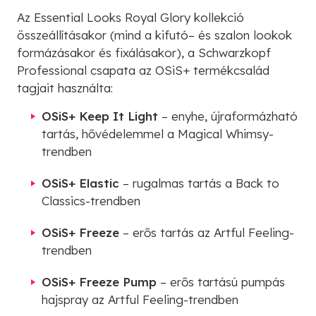
Az Essential Looks Royal Glory kollekció
összeállításakor (mind a kifutó– és szalon lookok
formázásakor és fixálásakor), a Schwarzkopf
Professional csapata az OSiS+ termékcsalád
tagjait használta:
OSiS+ Keep It Light
– enyhe, újraformázható
tartás, hővédelemmel a Magical Whimsy-
trendben
OSiS+ Elastic
– rugalmas tartás a Back to
Classics-trendben
OSiS+ Freeze
– erős tartás az Artful Feeling-
trendben
OSiS+ Freeze Pump
– erős tartású pumpás
hajspray az Artful Feeling-trendben