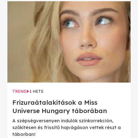
TREND
1 HETE
Frizuraátalakítások a Miss
Universe Hungary táborában
A szépségversenyen indulók színkorrekción,
szőkítésen és frissítő hajvágáson vettek részt a
táborban!