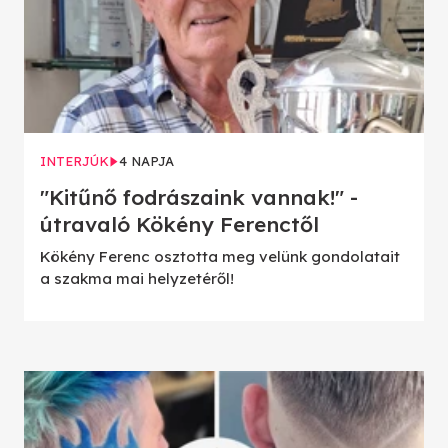
INTERJÚK
4 NAPJA
"Kitűnő fodrászaink vannak!" -
útravaló Kökény Ferenctől
Kökény Ferenc osztotta meg velünk gondolatait
a szakma mai helyzetéről!