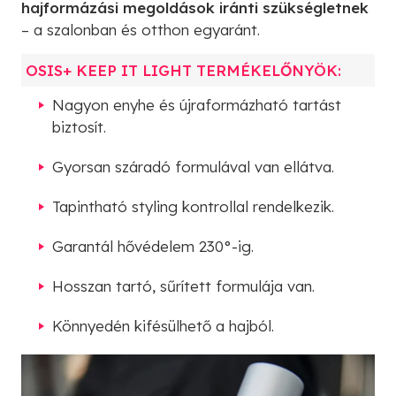
hajformázási megoldások iránti szükségletnek
– a szalonban és otthon egyaránt.
OSIS+ KEEP IT LIGHT TERMÉKELŐNYÖK:
Nagyon enyhe és újraformázható tartást
biztosít.
Gyorsan száradó formulával van ellátva.
Tapintható styling kontrollal rendelkezik.
Garantál hővédelem 230°-ig.
Hosszan tartó, sűrített formulája van.
Könnyedén kifésülhető a hajból.