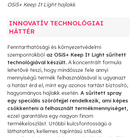
OSiS+ Keep It Light hajlakk
INNOVATÍV TECHNOLÓGIAI
HÁTTÉR
Fenntarthatósági és környezetvédelmi
szempontokból
az OSiS+ Keep It Light sűrített
technológiával készült.
A koncentrált formula
lehetővé teszi, hogy mindössze fele annyi
mennyiségű termék felhasználásával is ugyanazt
a hatást érd el, mint egy azonos tartást biztosító,
hagyományos hajlakk esetén.
A sűrített spray
egy speciális szórófejjel rendelkezik, ami képes
csökkenteni a felhasznált termékmennyiséget,
ezzel garantálva egy nagyon finom
termékeloszlást. Utóbbi kulcsfontosságú a
láthatatlan, kellemes tapintású stílusok