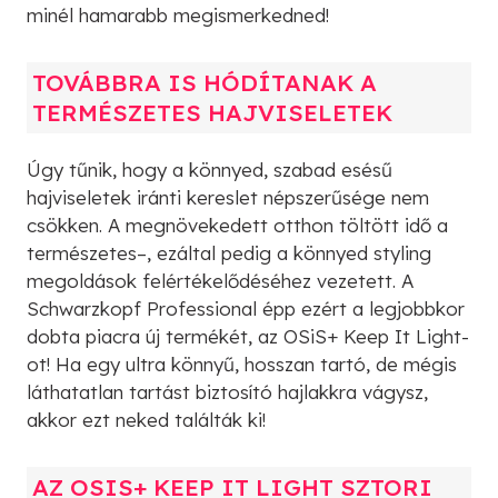
minél hamarabb megismerkedned!
TOVÁBBRA IS HÓDÍTANAK A
TERMÉSZETES HAJVISELETEK
Úgy tűnik, hogy a könnyed, szabad esésű
hajviseletek iránti kereslet népszerűsége nem
csökken. A megnövekedett otthon töltött idő a
természetes–, ezáltal pedig a könnyed styling
megoldások felértékelődéséhez vezetett. A
Schwarzkopf Professional épp ezért a legjobbkor
dobta piacra új termékét, az OSiS+ Keep It Light-
ot! Ha egy ultra könnyű, hosszan tartó, de mégis
láthatatlan tartást biztosító hajlakkra vágysz,
akkor ezt neked találták ki!
AZ OSIS+ KEEP IT LIGHT SZTORI