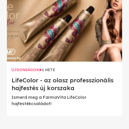
ÚJDONSÁGOK
1 HETE
LifeColor - az olasz professzionális
hajfestés új korszaka
Ismerd meg a FarmaVita LifeColor
hajfestékcsaládot!