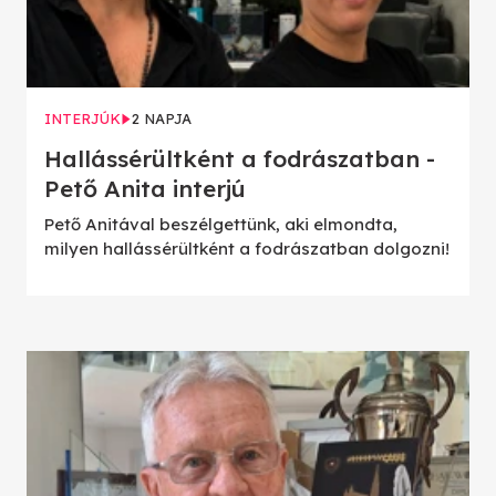
INTERJÚK
2 NAPJA
Hallássérültként a fodrászatban -
Pető Anita interjú
Pető Anitával beszélgettünk, aki elmondta,
milyen hallássérültként a fodrászatban dolgozni!