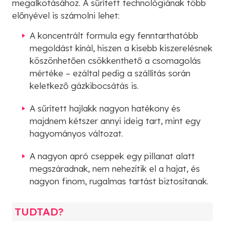
megalkotásához. A sűrített technológiának több
előnyével is számolni lehet:
A koncentrált formula egy fenntarthatóbb
megoldást kínál, hiszen a kisebb kiszerelésnek
köszönhetően csökkenthető a csomagolás
mértéke – ezáltal pedig a szállítás során
keletkező gázkibocsátás is.
A sűrített hajlakk nagyon hatékony és
majdnem kétszer annyi ideig tart, mint egy
hagyományos változat.
A nagyon apró cseppek egy pillanat alatt
megszáradnak, nem nehezítik el a hajat, és
nagyon finom, rugalmas tartást biztosítanak.
TUDTAD?