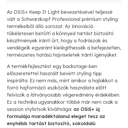
Az OSiS+ Keep It Light bevezetésével teljessé
vált a Schwarzkopf Professional prémium styling
termékeiből álló sorozat. Az innováció
tökéletesen betölti a könnyed tartást biztosító
készítmények iránti űrt, hogy a fodrászok és
vendégeik egyaránt kielégíthessék a befejezetlen,
természetes hatású hajviseletek iránti igényüket.
A termékfejlesztést egy backstage-ben
előszeretettel használt bevett styling tipp
inspirálta. Ez nem más, mint amikor a hajlakkot a
forró hajformázó eszközök használata előtt
felviszik a látványosabb végeredmény érdekében.
Ez a technika ugyanakkor többé már nem csak a
session stylistsok kiváltsága:
az OSiS+ új
formulája maradéktalanul eleget tesz az
enyhébb tartást biztosító, sokoldalú