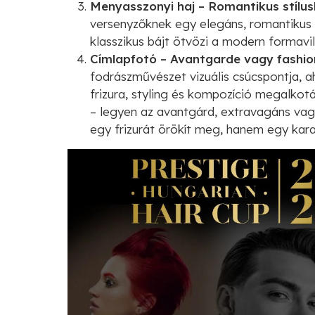
Menyasszonyi haj – Romantikus stílus
versenyzőknek egy elegáns, romantikus m
klasszikus bájt ötvözi a modern formavi
Címlapfotó – Avantgarde vagy fashion 
fodrászművészet vizuális csúcspontja, ah
frizura, styling és kompozíció megalkot
– legyen az avantgárd, extravagáns vag
egy frizurát örökít meg, hanem egy kara