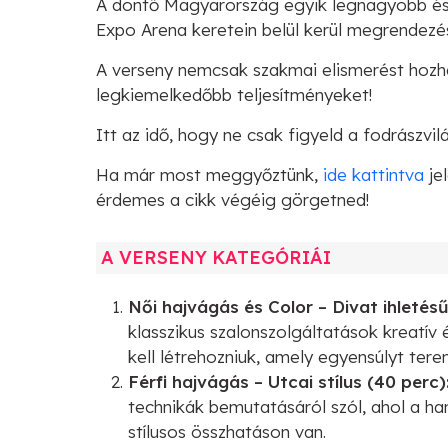
A döntő Magyarország egyik legnagyobb és 
Expo Arena keretein belül kerül megrendezésr
A verseny nemcsak szakmai elismerést hozha
legkiemelkedőbb teljesítményeket!
Itt az idő, hogy ne csak figyeld a fodrászvil
Ha már most meggyőztünk,
ide kattintva
je
érdemes a cikk végéig görgetned!
A VERSENY KATEGÓRIÁI
Női hajvágás és Color – Divat ihletésű
klasszikus szalonszolgáltatások kreatív 
kell létrehozniuk, amely egyensúlyt ter
Férfi hajvágás – Utcai stílus (40 perc)
technikák bemutatásáról szól, ahol a ha
stílusos összhatáson van.