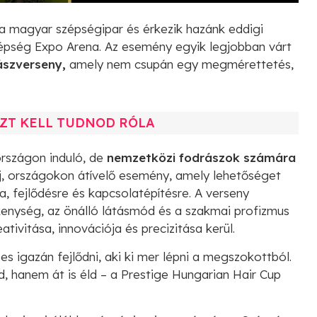
a magyar szépségipar és érkezik hazánk eddigi
épség Expo Arena. Az esemény egyik legjobban várt
ászverseny,
amely nem csupán egy megmérettetés,
EZT KELL TUDNOD RÓLA
rszágon induló, de
nemzetközi fodrászok számára
j, országokon átívelő esemény, amely lehetőséget
 fejlődésre és kapcsolatépítésre. A verseny
enység, az önálló látásmód és a szakmai profizmus
tivitása, innovációja és precizitása kerül.
es igazán fejlődni, aki ki mer lépni a megszokottból.
d, hanem át is éld – a Prestige Hungarian Hair Cup