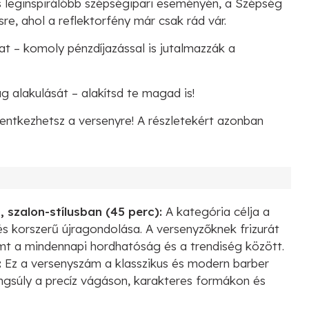
leginspirálóbb szépségipari eseményén, a Szépség
e, ahol a reflektorfény már csak rád vár.
t – komoly pénzdíjazással is jutalmazzák a
ág alakulását – alakítsd te magad is!
lentkezhetsz a versenyre! A részletekért azonban
, szalon-stílusban (45 perc):
A kategória célja a
és korszerű újragondolása. A versenyzőknek frizurát
emt a mindennapi hordhatóság és a trendiség között.
:
Ez a versenyszám a klasszikus és modern barber
ngsúly a precíz vágáson, karakteres formákon és