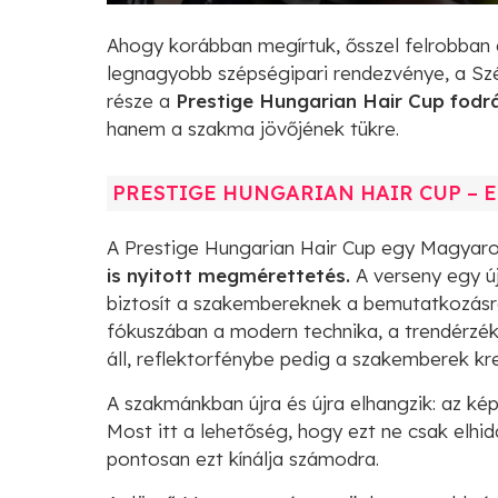
Ahogy korábban megírtuk, ősszel felrobban 
legnagyobb szépségipari rendezvénye, a Sz
része a
Prestige Hungarian Hair Cup fodr
hanem a szakma jövőjének tükre.
PRESTIGE HUNGARIAN HAIR CUP – 
A Prestige Hungarian Hair Cup egy Magyaro
is nyitott megmérettetés.
A verseny egy ú
biztosít a szakembereknek a bemutatkozásra,
fókuszában a modern technika, a trendérzék
áll, reflektorfénybe pedig a szakemberek krea
A szakmánkban újra és újra elhangzik: az kép
Most itt a lehetőség, hogy ezt ne csak elhid
pontosan ezt kínálja számodra.