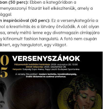
ban (50 perc):
Ebben a kategóriában a
enyasszonyi frizurát kell elkészíteniük, amely a
lággal.
inspirációval (60 perc):
Ez a versenykategória a
ol a kreativitás és a látvány ötvöződik. A cél: olyan
ása, amely méltó lenne egy divatmagazin címlapjára
y kifinomult fashion hangulatú. A fotó nem csupán
ktert, egy hangulatot, egy világot.