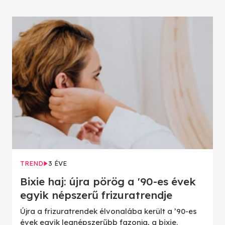
TREND
3 ÉVE
Bixie haj: újra pörög a '90-es évek
egyik népszerű frizuratrendje
Újra a frizuratrendek élvonalába került a ’90-es
évek egyik legnépszerűbb fazonja, a bixie.