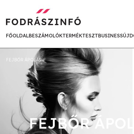
FŐOLDAL
BESZÁMOLÓK
TERMÉKTESZT
BUSINESS
ÚJD
FEJBŐR ÁPOLÁS
FEJBŐR ÁPO