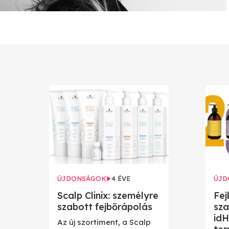
ÚJDONSÁGOK
4 ÉVE
ÚJD
Scalp Clinix: személyre
Fej
szabott fejbőrápolás
sza
id
Az új szortiment, a Scalp