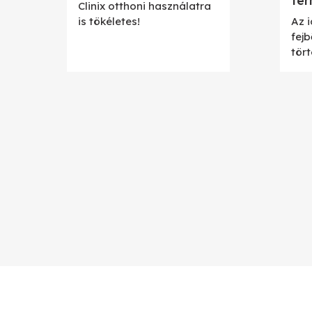
ter
Clinix otthoni használatra
is tökéletes!
Az 
fej
tört