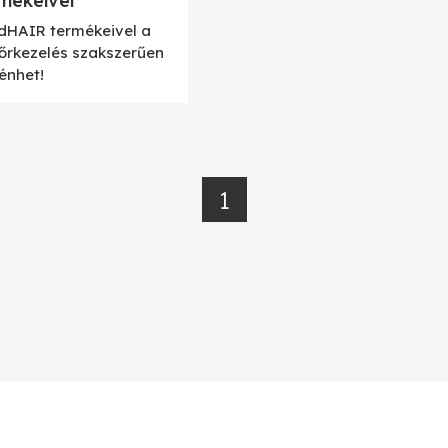
mékeivel
idHAIR termékeivel a
bőrkezelés szakszerűen
énhet!
1