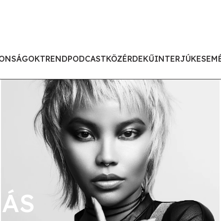
ONSÁGOK
TREND
PODCAST
KÖZÉRDEKŰ
INTERJÚK
ESEM
LÁS