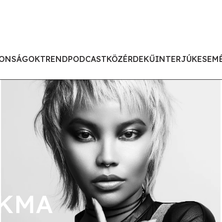
ONSÁGOK
TREND
PODCAST
KÖZÉRDEKŰ
INTERJÚK
ESEM
AKMA