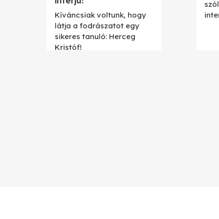
interjú!
szó
Kíváncsiak voltunk, hogy
inte
látja a fodrászatot egy
sikeres tanuló: Herceg
Kristóf!