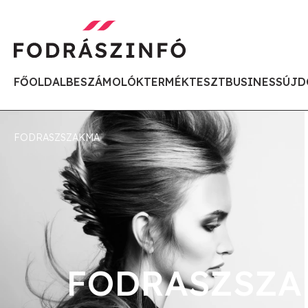
FŐOLDAL
BESZÁMOLÓK
TERMÉKTESZT
BUSINESS
ÚJD
FODRASZSZAKMA
FODRASZSZ