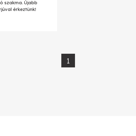
ló szakma. Újabb
rjúval érkeztünk!
1