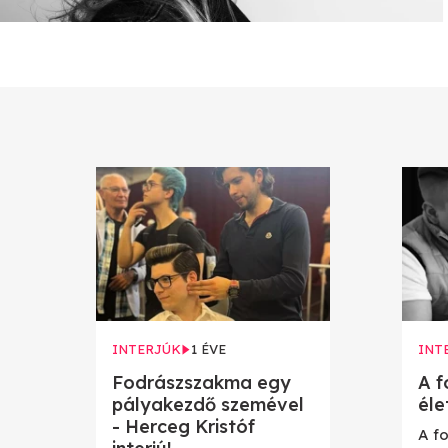
INTERJÚK
1 ÉVE
INT
Fodrászszakma egy
A f
pályakezdő szemével
éle
- Herceg Kristóf
A f