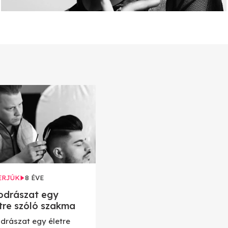
ERJÚK
8 ÉVE
odrászat egy
tre szóló szakma
odrászat egy életre