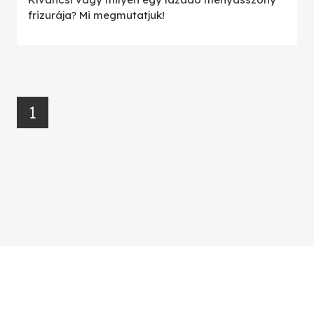
frizurája? Mi megmutatjuk!
1