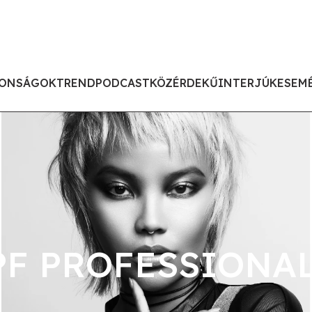
ONSÁGOK
TREND
PODCAST
KÖZÉRDEKŰ
INTERJÚK
ESEM
F PROFESSIONAL