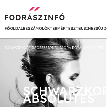
FŐOLDAL
BESZÁMOLÓK
TERMÉKTESZT
BUSINESS
ÚJD
SCHWARZKOPF PROFESSIONAL IGORA ROYAL ABSOLUTES
SCHWARZKOP
ABSOLUTES