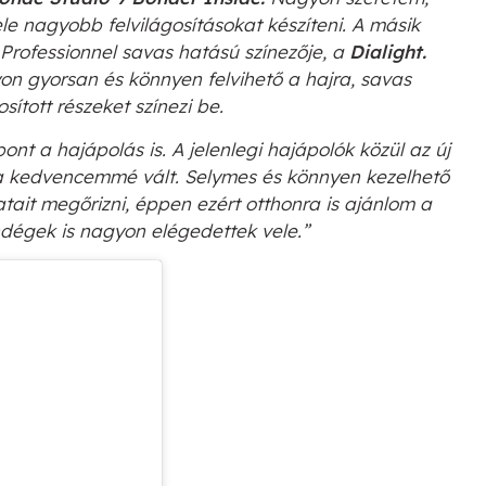
le nagyobb felvilágosításokat készíteni. A másik
rofessionnel savas hatású színezője, a
Dialight.
yon gyorsan és könnyen felvihető a hajra, savas
ított részeket színezi be.
t a hajápolás is. A jelenlegi hajápolók közül az új
kedvencemmé vált. Selymes és könnyen kezelhető
atait megőrizni, éppen ezért otthonra is ajánlom a
ndégek is nagyon elégedettek vele.”