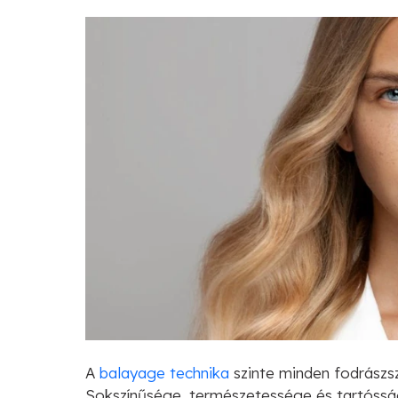
A
balayage technika
szinte minden fodrászs
Sokszínűsége, természetessége és tartóssá