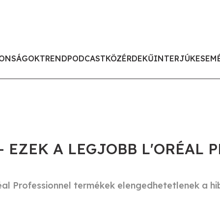
ONSÁGOK
TREND
PODCAST
KÖZÉRDEKŰ
INTERJÚK
ESEM
- EZEK A LEGJOBB L'ORÉAL 
éal Professionnel termékek elengedhetetlenek a h