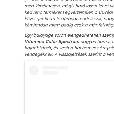
mert kíméletesen, mégis hatásosan lehet ve
kedvenc termékem egyértelműen a L’Oréal P
Mivel gél-krém textúrával rendelkezik, nag
kémhatása miatt pedig csak a már felvilágos
Egy balayage során elengedhetetlen szempon
Vitamino Color Spectrum
nagyon hamar a 
hajat biztosít, és segít a haj hamvas árnyal
vendégeknek. A visszajelzések szerint a ve