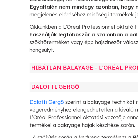
Egyáltalán nem mindegy azonban, hogy m
megjelenés eléréséhez minőségi termékek jól
Cikkünkben a L’Oréal Professionnel oktatói
használják legtöbbször a szalonban a ba
szőkítőterméket vagy épp hajszínezőt válas
hangsúlyt.
HIBÁTLAN BALAYAGE - L'ORÉAL PR
DALOTTI GERGŐ
Dalotti Gergő
szerint a balayage technikát r
végeredményhez elengedhetetlen a kiváló mi
L’Oréal Professionnel oktatási vezetője en
termékei a balayage hajak készítése során.
„A szőkítés során a kedvenc termékem a
Bl