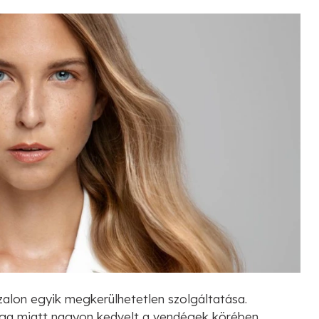
zalon egyik megkerülhetetlen szolgáltatása.
ga miatt nagyon kedvelt a vendégek körében.