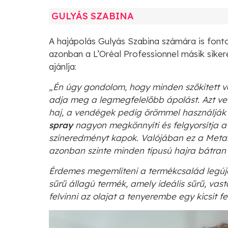
GULYÁS SZABINA
A hajápolás Gulyás Szabina számára is fontos
azonban a L’Oréal Professionnel másik sike
ajánlja:
„Én úgy gondolom, hogy minden szőkített 
adja meg a legmegfelelőbb ápolást. Azt ve
haj, a vendégek pedig örömmel használják 
spray
nagyon megkönnyíti és felgyorsítja 
színeredményt kapok. Valójában ez a Metal
azonban szinte minden típusú hajra bátran 
Érdemes megemlíteni a termékcsalád legúj
sűrű állagú termék, amely ideális sűrű, vas
felvinni az olajat a tenyerembe egy kicsit f