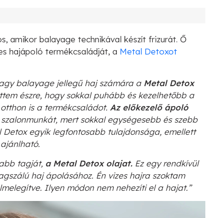
, amikor balayage technikával készít frizurát. Ő
res hajápoló termékcsaládját, a
Metal Detoxot
vagy balayage jellegű haj számára a
Metal Detox
ttem észre, hogy sokkal puhább és kezelhetőbb a
otthon is a termékcsaládot.
Az
előkezelő ápoló
a szalonmunkát, mert sokkal egységesebb és szebb
 Detox egyik legfontosabb tulajdonsága, emellett
ajánlható.
abb tagját,
a Metal Detox olajat.
Ez egy rendkívül
tagszálú haj ápolásához. Én vizes hajra szoktam
elmelegítve. Ilyen módon nem nehezíti el a hajat.”