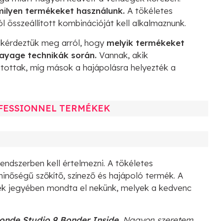
ilyen termékeket használunk.
A tökéletes
 összeállított kombinációját kell alkalmaznunk.
t kérdeztük meg arról, hogy
melyik termékeket
layage technikák során.
Vannak, akik
ztottak, míg mások a hajápolásra helyezték a
OFESSIONNEL TERMÉKEK
endszerben kell értelmezni. A tökéletes
nőségű szőkítő, színező és hajápoló termék. A
nek jegyében mondta el nekünk, melyek a kedvenc
onde Studio 9 Bonder Inside.
Nagyon szeretem,