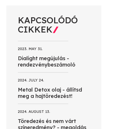
KAPCSOLÓDÓ
CIKKEK
2023. MAY 31.
Dialight megújulás -
rendezvénybeszámoló
2024. JULY 24.
Metal Detox olaj - állítsd
meg a hajtöredezést!
2024. AUGUST 13.
Töredezés és nem várt
színeredmény? - megoldás