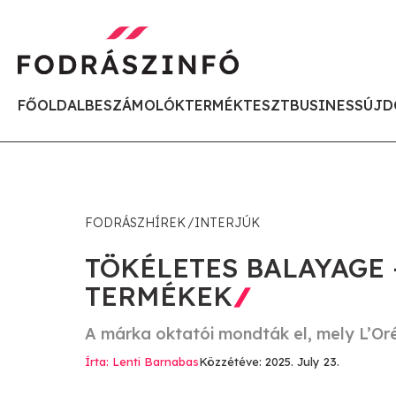
FŐOLDAL
BESZÁMOLÓK
TERMÉKTESZT
BUSINESS
ÚJD
FODRÁSZHÍREK
INTERJÚK
TÖKÉLETES BALAYAGE 
TERMÉKEK
A márka oktatói mondták el, mely L’Or
Írta: Lenti Barnabas
Közzétéve: 2025. July 23.