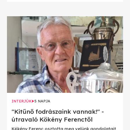
INTERJÚK
5 NAPJA
"Kitűnő fodrászaink vannak!" -
útravaló Kökény Ferenctől
Kökény Ferenc osztotta meg velünk gondolatait