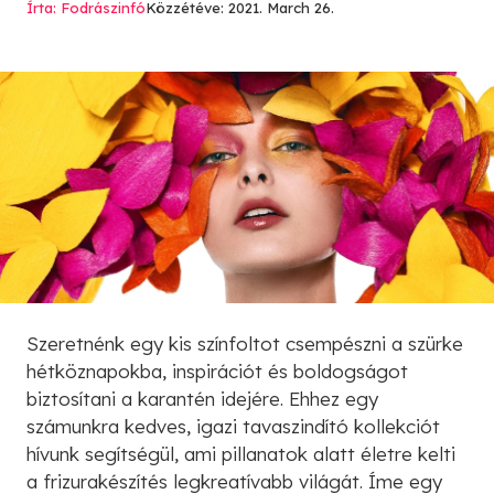
Írta: Fodrászinfó
Közzétéve: 2021. March 26.
Szeretnénk egy kis színfoltot csempészni a szürke
hétköznapokba, inspirációt és boldogságot
biztosítani a karantén idejére. Ehhez egy
számunkra kedves, igazi tavaszindító kollekciót
hívunk segítségül, ami pillanatok alatt életre kelti
a frizurakészítés legkreatívabb világát. Íme egy