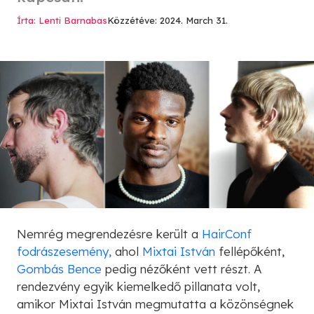
Írta: Lenti Barnabas
Közzétéve: 2024. March 31.
Nemrég megrendezésre került a
HairConf
fodrászesemény,
ahol
Mixtai István
fellépőként,
Gombás Bence
pedig nézőként vett részt. A
rendezvény egyik kiemelkedő pillanata volt,
amikor Mixtai István megmutatta a közönségnek