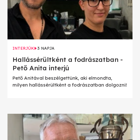
INTERJÚK
3 NAPJA
Hallássérültként a fodrászatban -
Pető Anita interjú
Pető Anitával beszélgettünk, aki elmondta,
milyen hallássérültként a fodrászatban dolgozni!