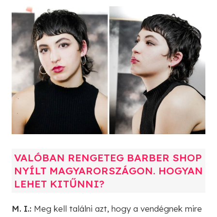
VALÓBAN RENGETEG BARBER SHOP
NYÍLT MAGYARORSZÁGON. HOGYAN
LEHET KITŰNNI?
M. I.:
Meg kell találni azt, hogy a vendégnek mire