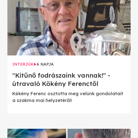
INTERJÚK
6 NAPJA
"Kitűnő fodrászaink vannak!" -
útravaló Kökény Ferenctől
Kökény Ferenc osztotta meg velünk gondolatait
a szakma mai helyzetéről!