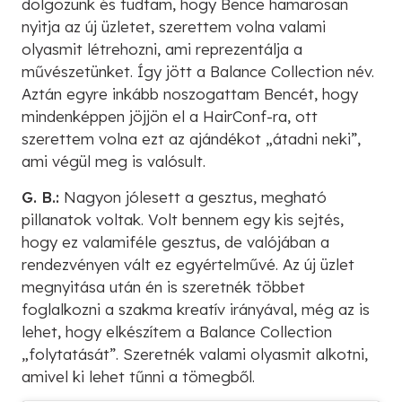
dolgozunk és tudtam, hogy Bence hamarosan
nyitja az új üzletet, szerettem volna valami
olyasmit létrehozni, ami reprezentálja a
művészetünket. Így jött a Balance Collection név.
Aztán egyre inkább noszogattam Bencét, hogy
mindenképpen jöjjön el a HairConf-ra, ott
szerettem volna ezt az ajándékot „átadni neki”,
ami végül meg is valósult.
G. B.:
Nagyon jólesett a gesztus, megható
pillanatok voltak. Volt bennem egy kis sejtés,
hogy ez valamiféle gesztus, de valójában a
rendezvényen vált ez egyértelművé. Az új üzlet
megnyitása után én is szeretnék többet
foglalkozni a szakma kreatív irányával, még az is
lehet, hogy elkészítem a Balance Collection
„folytatását”. Szeretnék valami olyasmit alkotni,
amivel ki lehet tűnni a tömegből.