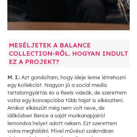
MESÉLJETEK A BALANCE
COLLECTION-RŐL. HOGYAN INDULT
EZ A PROJEKT?
M. I.:
Azt gondoltam, hogy ideje lenne létrehozni
egy kollekciót. Nagyon jó a social media
tartalomgyártás és a Reels videók, de szerettem
volna egy koncepcióba több hajat is elkészíteni.
Amikor elkészült még nem volt neve, de
időközben Bence a saját munkanapjairól
lemondva helyet adott nekem. Ezt szerettem
volna meghálálni. Mivel művészi szakmában