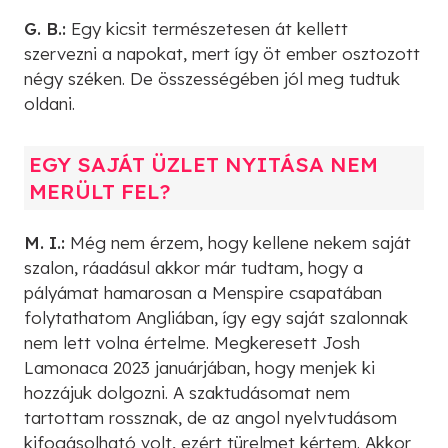
G. B.:
Egy kicsit természetesen át kellett
szervezni a napokat, mert így öt ember osztozott
négy széken. De összességében jól meg tudtuk
oldani.
EGY SAJÁT ÜZLET NYITÁSA NEM
MERÜLT FEL?
M. I.:
Még nem érzem, hogy kellene nekem saját
szalon, ráadásul akkor már tudtam, hogy a
pályámat hamarosan a Menspire csapatában
folytathatom Angliában, így egy saját szalonnak
nem lett volna értelme. Megkeresett Josh
Lamonaca 2023 januárjában, hogy menjek ki
hozzájuk dolgozni. A szaktudásomat nem
tartottam rossznak, de az angol nyelvtudásom
kifogásolható volt, ezért türelmet kértem. Akkor