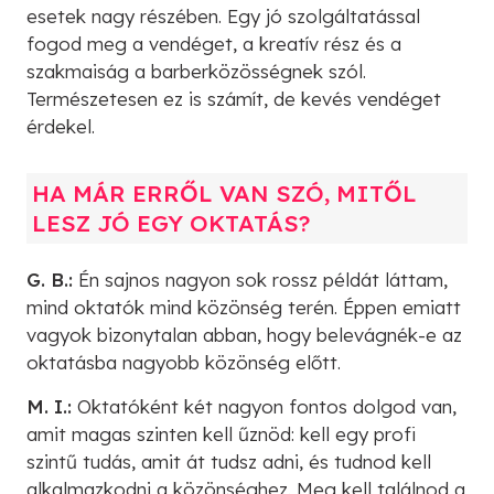
esetek nagy részében. Egy jó szolgáltatással
fogod meg a vendéget, a kreatív rész és a
szakmaiság a barberközösségnek szól.
Természetesen ez is számít, de kevés vendéget
érdekel.
HA MÁR ERRŐL VAN SZÓ, MITŐL
LESZ JÓ EGY OKTATÁS?
G. B.:
Én sajnos nagyon sok rossz példát láttam,
mind oktatók mind közönség terén. Éppen emiatt
vagyok bizonytalan abban, hogy belevágnék-e az
oktatásba nagyobb közönség előtt.
M. I.:
Oktatóként két nagyon fontos dolgod van,
amit magas szinten kell űznöd: kell egy profi
szintű tudás, amit át tudsz adni, és tudnod kell
alkalmazkodni a közönséghez. Meg kell találnod a