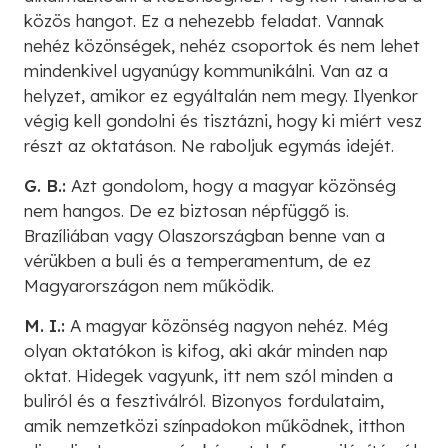
közös hangot. Ez a nehezebb feladat. Vannak
nehéz közönségek, nehéz csoportok és nem lehet
mindenkivel ugyanúgy kommunikálni. Van az a
helyzet, amikor ez egyáltalán nem megy. Ilyenkor
végig kell gondolni és tisztázni, hogy ki miért vesz
részt az oktatáson. Ne raboljuk egymás idejét.
G. B.:
Azt gondolom, hogy a magyar közönség
nem hangos. De ez biztosan népfüggő is.
Brazíliában vagy Olaszországban benne van a
vérükben a buli és a temperamentum, de ez
Magyarországon nem működik.
M. I.:
A magyar közönség nagyon nehéz. Még
olyan oktatókon is kifog, aki akár minden nap
oktat. Hidegek vagyunk, itt nem szól minden a
buliról és a fesztiválról. Bizonyos fordulataim,
amik nemzetközi színpadokon működnek, itthon