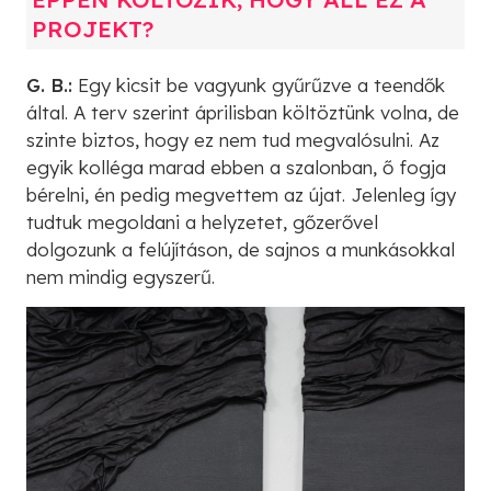
PROJEKT?
G. B.:
Egy kicsit be vagyunk gyűrűzve a teendők
által. A terv szerint áprilisban költöztünk volna, de
szinte biztos, hogy ez nem tud megvalósulni. Az
egyik kolléga marad ebben a szalonban, ő fogja
bérelni, én pedig megvettem az újat. Jelenleg így
tudtuk megoldani a helyzetet, gőzerővel
dolgozunk a felújításon, de sajnos a munkásokkal
nem mindig egyszerű.