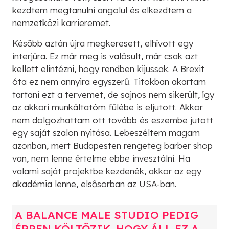
kezdtem megtanulni angolul és elkezdtem a
nemzetközi karrieremet.
Később aztán újra megkeresett, elhívott egy
interjúra. Ez már meg is valósult, már csak azt
kellett elintézni, hogy rendben kijussak. A Brexit
óta ez nem annyira egyszerű. Titokban akartam
tartani ezt a tervemet, de sajnos nem sikerült, így
az akkori munkáltatóm fülébe is eljutott. Akkor
nem dolgozhattam ott tovább és eszembe jutott
egy saját szalon nyitása. Lebeszéltem magam
azonban, mert Budapesten rengeteg barber shop
van, nem lenne értelme ebbe invesztálni. Ha
valami saját projektbe kezdenék, akkor az egy
akadémia lenne, elsősorban az USA-ban.
A BALANCE MALE STUDIO PEDIG
ÉPPEN KÖLTÖZIK, HOGY ÁLL EZ A