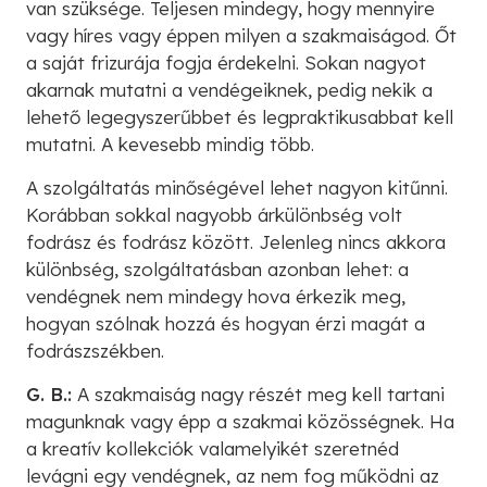
van szüksége. Teljesen mindegy, hogy mennyire
vagy híres vagy éppen milyen a szakmaiságod. Őt
a saját frizurája fogja érdekelni. Sokan nagyot
akarnak mutatni a vendégeiknek, pedig nekik a
lehető legegyszerűbbet és legpraktikusabbat kell
mutatni. A kevesebb mindig több.
A szolgáltatás minőségével lehet nagyon kitűnni.
Korábban sokkal nagyobb árkülönbség volt
fodrász és fodrász között. Jelenleg nincs akkora
különbség, szolgáltatásban azonban lehet: a
vendégnek nem mindegy hova érkezik meg,
hogyan szólnak hozzá és hogyan érzi magát a
fodrászszékben.
G. B.:
A szakmaiság nagy részét meg kell tartani
magunknak vagy épp a szakmai közösségnek. Ha
a kreatív kollekciók valamelyikét szeretnéd
levágni egy vendégnek, az nem fog működni az