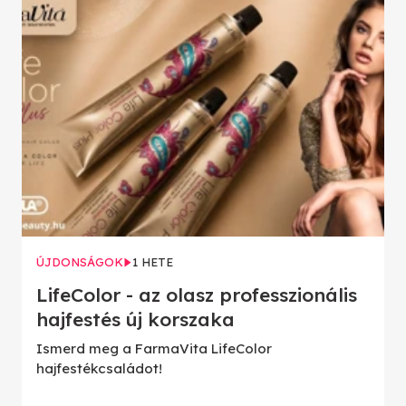
ÚJDONSÁGOK
1 HETE
LifeColor - az olasz professzionális
hajfestés új korszaka
Ismerd meg a FarmaVita LifeColor
hajfestékcsaládot!