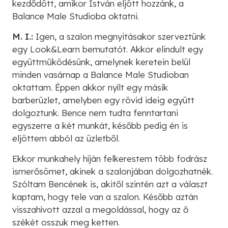
kezdődött, amikor István eljött hozzánk, a
Balance Male Studioba oktatni.
M. I.:
Igen, a szalon megnyitásakor szerveztünk
egy Look&Learn bemutatót. Akkor elindult egy
együttműködésünk, amelynek keretein belül
minden vasárnap a Balance Male Studioban
oktattam. Éppen akkor nyílt egy másik
barberüzlet, amelyben egy rövid ideig együtt
dolgoztunk. Bence nem tudta fenntartani
egyszerre a két munkát, később pedig én is
eljöttem abból az üzletből.
Ekkor munkahely híján felkerestem több fodrász
ismerősömet, akinek a szalonjában dolgozhatnék.
Szóltam Bencének is, akitől szintén azt a választ
kaptam, hogy tele van a szalon. Később aztán
visszahívott azzal a megoldással, hogy az ő
székét osszuk meg ketten.