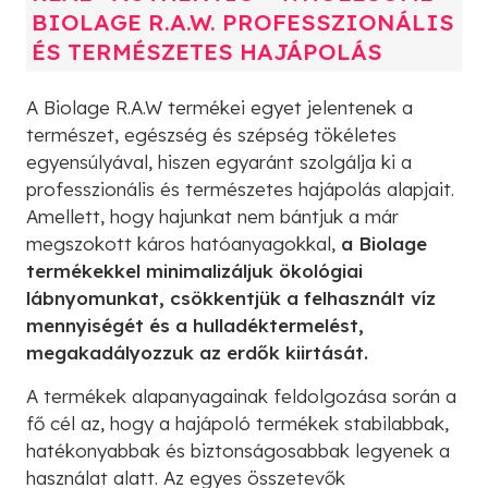
BIOLAGE R.A.W. PROFESSZIONÁLIS
ÉS TERMÉSZETES HAJÁPOLÁS
A Biolage R.A.W termékei egyet jelentenek a
természet, egészség és szépség tökéletes
egyensúlyával, hiszen egyaránt szolgálja ki a
professzionális és természetes hajápolás alapjait.
Amellett, hogy hajunkat nem bántjuk a már
megszokott káros hatóanyagokkal,
a Biolage
termékekkel minimalizáljuk ökológiai
lábnyomunkat, csökkentjük a felhasznált víz
mennyiségét és a hulladéktermelést,
megakadályozzuk az erdők kiirtását.
A termékek alapanyagainak feldolgozása során a
fő cél az, hogy a hajápoló termékek stabilabbak,
hatékonyabbak és biztonságosabbak legyenek a
használat alatt. Az egyes összetevők