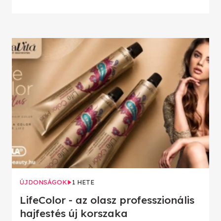
ÚJDONSÁGOK
1 HETE
LifeColor - az olasz professzionális
hajfestés új korszaka