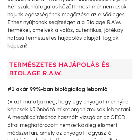
Két szalonlátogatás között most már nem csak
hajunk egészségének megőrzése az elsődleges!
Ehhez nyújtanak segítséget a a Biolage R.A.W.
termékei, amelyek a valós, autentikus, jótékoy
hatású természetes hajápolás alapját fogják
képezni!
TERMÉSZETES HAJÁPOLÁS ÉS
BIOLAGE R.A.W.
#1 akár 99%-ban biológiailag lebomló
(= azt mutatja meg, hogy egy anyagot mennyire
képesek különböző mikroorganizmusok lebontani.
A megállapításához használt vizsgálat az OECD
által meghatározott nemzetközileg elismert
módszertan, amely az anyagot fogyasztó