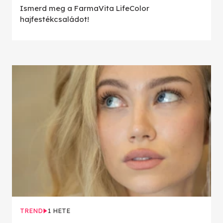
Ismerd meg a FarmaVita LifeColor
hajfestékcsaládot!
TREND
1 HETE