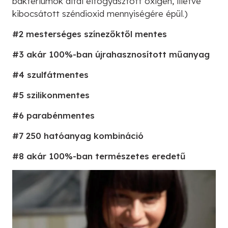
baktériumok által elfogyasztott oxigén, illetve
kibocsátott széndioxid mennyiségére épül.)
#2 mesterséges színezőktől mentes
#3 akár 100%-ban újrahasznosított műanyag
#4 szulfátmentes
#5 szilikonmentes
#6 parabénmentes
#7 250 hatóanyag kombináció
#8 akár 100%-ban természetes eredetű