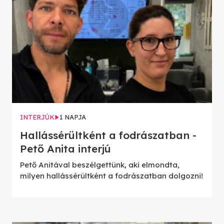
INTERJÚK
1 NAPJA
Hallássérültként a fodrászatban -
Pető Anita interjú
Pető Anitával beszélgettünk, aki elmondta,
milyen hallássérültként a fodrászatban dolgozni!