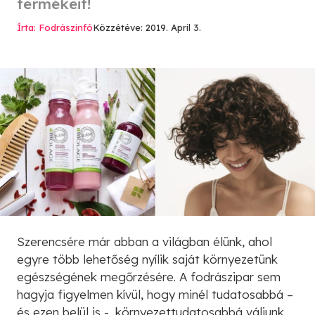
termékeit!
Írta: Fodrászinfó
Közzétéve: 2019. April 3.
Szerencsére már abban a világban élünk, ahol
egyre több lehetőség nyílik saját környezetünk
egészségének megőrzésére. A fodrászipar sem
hagyja figyelmen kívül, hogy minél tudatosabbá –
és ezen belül is -, környezettudatosabbá váljunk.