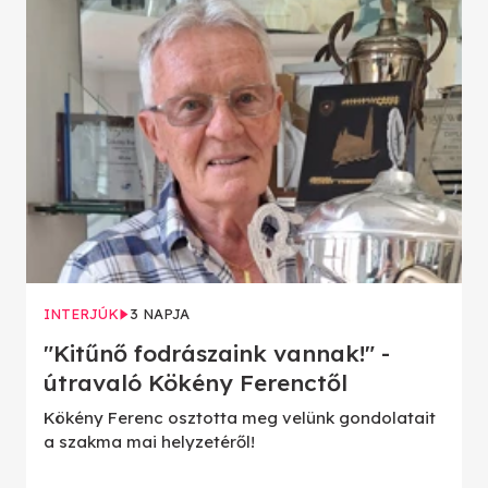
INTERJÚK
3 NAPJA
"Kitűnő fodrászaink vannak!" -
útravaló Kökény Ferenctől
Kökény Ferenc osztotta meg velünk gondolatait
a szakma mai helyzetéről!