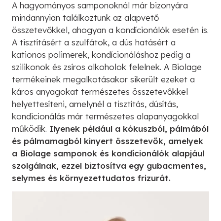
A hagyományos samponoknál már bizonyára
mindannyian találkoztunk az alapvető
összetevőkkel, ahogyan a kondícionálók esetén is.
A tisztításért a szulfátok, a dús hatásért a
kationos polimerek, kondícionáláshoz pedig a
szilikonok és zsíros alkoholok felelnek. A Biolage
termékeinek megalkotásakor sikerült ezeket a
káros anyagokat természetes összetevőkkel
helyettesíteni, amelynél a tisztítás, dúsítás,
kondicionálás már természetes alapanyagokkal
működik.
Ilyenek például a kókuszból, pálmából
és pálmamagból kinyert összetevők, amelyek
a Biolage samponok és kondícionálók alapjául
szolgálnak, ezzel biztosítva egy gubacmentes,
selymes és környezettudatos frizurát.