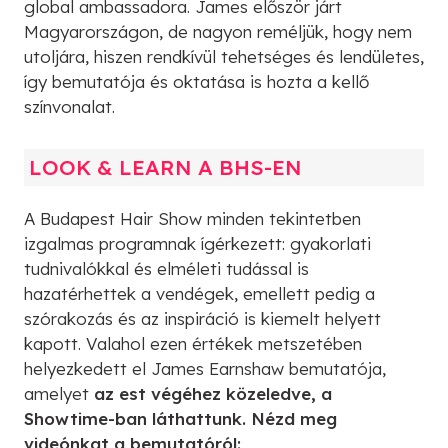
global ambassadora. James először járt
Magyarországon, de nagyon reméljük, hogy nem
utoljára, hiszen rendkívül tehetséges és lendületes,
így bemutatója és oktatása is hozta a kellő
színvonalat.
LOOK & LEARN A BHS-EN
A Budapest Hair Show minden tekintetben
izgalmas programnak ígérkezett: gyakorlati
tudnivalókkal és elméleti tudással is
hazatérhettek a vendégek, emellett pedig a
szórakozás és az inspiráció is kiemelt helyett
kapott. Valahol ezen értékek metszetében
helyezkedett el James Earnshaw bemutatója,
amelyet
az est végéhez közeledve, a
Showtime-ban láthattunk. Nézd meg
videónkat a bemutatóról: