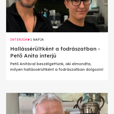
INTERJÚK
1 NAPJA
Hallássérültként a fodrászatban -
Pető Anita interjú
Pető Anitával beszélgettünk, aki elmondta,
milyen hallássérültként a fodrászatban dolgozni!