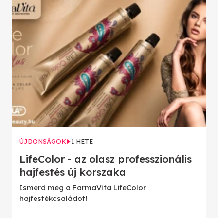
ÚJDONSÁGOK
1 HETE
LifeColor - az olasz professzionális
hajfestés új korszaka
Ismerd meg a FarmaVita LifeColor
hajfestékcsaládot!