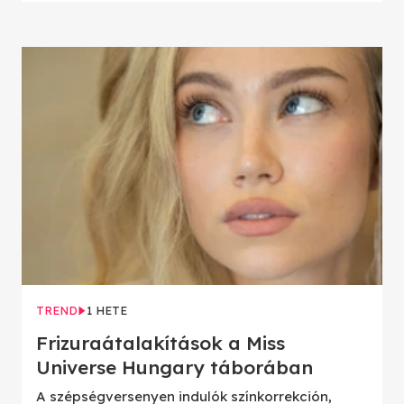
TREND
1 HETE
Frizuraátalakítások a Miss
Universe Hungary táborában
A szépségversenyen indulók színkorrekción,