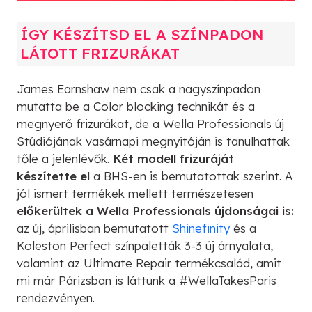
ÍGY KÉSZÍTSD EL A SZÍNPADON
LÁTOTT FRIZURÁKAT
James Earnshaw nem csak a nagyszínpadon
mutatta be a Color blocking technikát és a
megnyerő frizurákat, de a Wella Professionals új
Stúdiójának vasárnapi megnyitóján is tanulhattak
tőle a jelenlévők.
Két modell frizuráját
készítette el
a BHS-en is bemutatottak szerint. A
jól ismert termékek mellett természetesen
előkerültek a Wella Professionals újdonságai is:
az új, áprilisban bemutatott
Shinefinity
és a
Koleston Perfect színpaletták 3-3 új árnyalata,
valamint az Ultimate Repair termékcsalád, amit
mi már Párizsban is láttunk a #WellaTakesParis
rendezvényen.