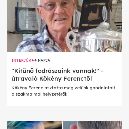
INTERJÚK
4 NAPJA
"Kitűnő fodrászaink vannak!" -
útravaló Kökény Ferenctől
Kökény Ferenc osztotta meg velünk gondolatait
a szakma mai helyzetéről!