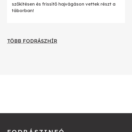
szőkítésen és frissítő hajvágáson vettek részt a
táborban!
TÖBB FODRÁSZHÍR
FODRÁSZINFÓ