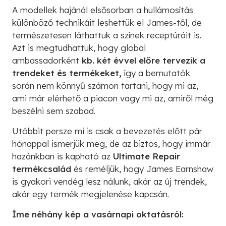
A modellek hajánál elsősorban a hullámosítás
különböző technikáit leshettük el James-től, de
természetesen láthattuk a színek receptúráit is.
Azt is megtudhattuk, hogy global
ambassadorként
kb. két évvel előre tervezik a
trendeket és termékeket,
így a bemutatók
során nem könnyű számon tartani, hogy mi az,
ami már elérhető a piacon vagy mi az, amiről még
beszélni sem szabad.
Utóbbit persze mi is csak a bevezetés előtt pár
hónappal ismerjük meg, de az biztos, hogy immár
hazánkban is kapható az
Ultimate Repair
termékcsalád
és reméljük, hogy James Earnshaw
is gyakori vendég lesz nálunk, akár az új trendek,
akár egy termék megjelenése kapcsán.
Íme néhány kép a vasárnapi oktatásról: