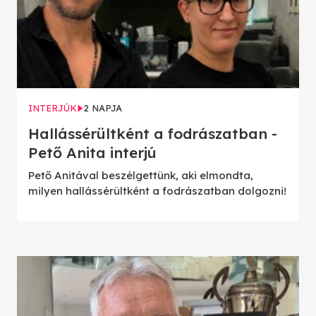
INTERJÚK
2 NAPJA
Hallássérültként a fodrászatban -
Pető Anita interjú
Pető Anitával beszélgettünk, aki elmondta,
milyen hallássérültként a fodrászatban dolgozni!