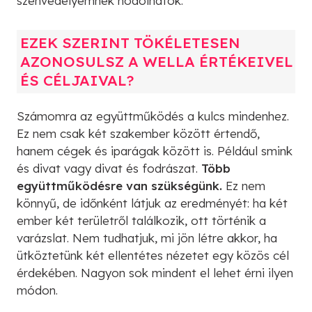
szenvedélyemnek hódolhatok.
EZEK SZERINT TÖKÉLETESEN
AZONOSULSZ A WELLA ÉRTÉKEIVEL
ÉS CÉLJAIVAL?
Számomra az együttműködés a kulcs mindenhez.
Ez nem csak két szakember között értendő,
hanem cégek és iparágak között is. Például smink
és divat vagy divat és fodrászat.
Több
együttműködésre van szükségünk.
Ez nem
könnyű, de időnként látjuk az eredményét: ha két
ember két területről találkozik, ott történik a
varázslat. Nem tudhatjuk, mi jön létre akkor, ha
ütköztetünk két ellentétes nézetet egy közös cél
érdekében. Nagyon sok mindent el lehet érni ilyen
módon.