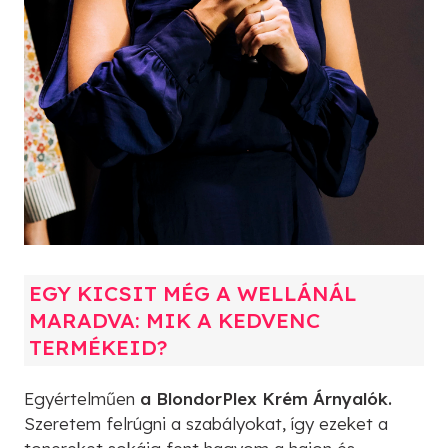
EGY KICSIT MÉG A WELLÁNÁL
MARADVA: MIK A KEDVENC
TERMÉKEID?
Egyértelműen
a BlondorPlex Krém Árnyalók.
Szeretem felrúgni a szabályokat, így ezeket a