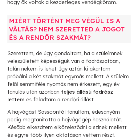
hogy ők voltak a kezdetleges vendégköröm.
MIÉRT TÖRTÉNT MEG VÉGÜL IS A
VÁLTÁS? NEM SZERETTED A JOGOT
ÉS A RENDŐR SZAKMÁT?
Szerettem, de úgy gondoltam, ha a szüleimnek
veleszületett képességük van a fodrászatban,
talán nekem is lehet. Így aztán ki akartam
próbálni a két szakmát egymás mellett. A szüleim
felől semmiféle nyomás nem érkezett, egy év
tanulás után azonban
teljes állású fodrász
lettem
és feladtam a rendőri állást.
A hajvágást Sassoontól tanultam, édesanyám
pedig megtanította a hajvágógép használatát.
Később elkezdtem elköteleződni a színek mellett
és egyre több ilyen oktatáson vettem részt.