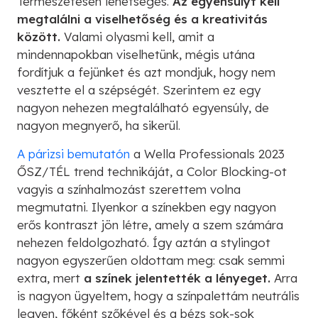
Természetesen lehetséges.
Az egyensúlyt kell
megtalálni a viselhetőség és a kreativitás
között.
Valami olyasmi kell, amit a
mindennapokban viselhetünk, mégis utána
fordítjuk a fejünket és azt mondjuk, hogy nem
vesztette el a szépségét. Szerintem ez egy
nagyon nehezen megtalálható egyensúly, de
nagyon megnyerő, ha sikerül.
A párizsi bemutatón
a Wella Professionals 2023
ŐSZ/TÉL trend technikáját, a Color Blocking-ot
vagyis a színhalmozást szerettem volna
megmutatni. Ilyenkor a színekben egy nagyon
erős kontraszt jön létre, amely a szem számára
nehezen feldolgozható. Így aztán a stylingot
nagyon egyszerűen oldottam meg: csak semmi
extra, mert
a színek jelentették a lényeget.
Arra
is nagyon ügyeltem, hogy a színpalettám neutrális
legyen, főként szőkével és a bézs sok-sok