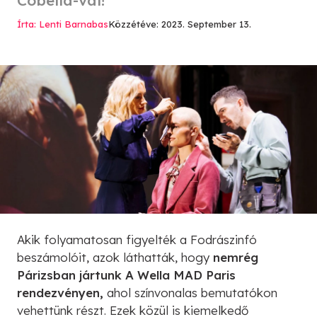
Írta: Lenti Barnabas
Közzétéve: 2023. September 13.
Akik folyamatosan figyelték a Fodrászinfó
beszámolóit, azok láthatták, hogy
nemrég
Párizsban jártunk A Wella MAD Paris
rendezvényen,
ahol színvonalas bemutatókon
vehettünk részt. Ezek közül is kiemelkedő