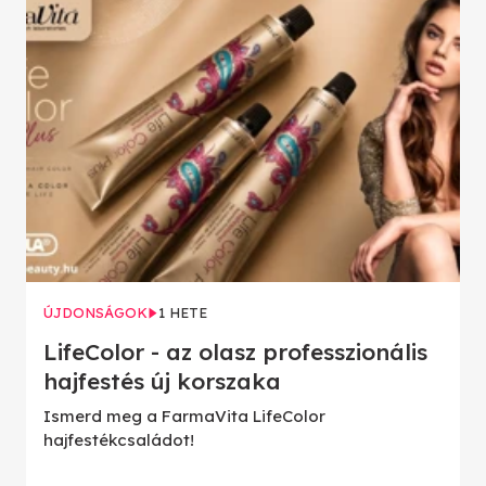
ÚJDONSÁGOK
1 HETE
LifeColor - az olasz professzionális
hajfestés új korszaka
Ismerd meg a FarmaVita LifeColor
hajfestékcsaládot!