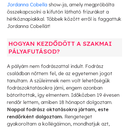
Jordanna Cobella
show-ja, amely megpróbálta
összekapcsolni a kifutón látható frizurákat a
hétköznapiakkal. Többek között erről is faggattuk
Jordanna Cobellát!
HOGYAN KEZDŐDÖTT A SZAKMAI
PÁLYAFUTÁSOD?
A pályám nem fodrászattal indult. Fodrász
családban nőttem fel, de az egyetemen jogot
tanultam. A szüleimnek nem volt lehetőségük
fodrászoktatásokra járni, engem azonban
bátorítottak, így elmentem. Időközben 19 évesen
rendőr lettem, amiben 18 hónapot dolgoztam.
Nappal fodrász oktatásokra jártam, este
rendőrként dolgoztam.
Rengeteget
gyakoroltam a kollégáimon, mondhatjuk azt,