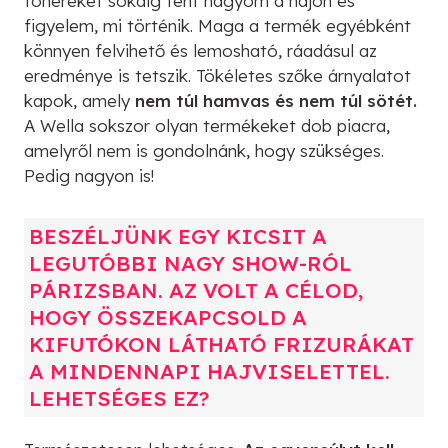
tonereket sokáig fent hagyom a hajon és
figyelem, mi történik. Maga a termék egyébként
könnyen felvihető és lemosható, ráadásul az
eredménye is tetszik. Tökéletes szőke árnyalatot
kapok, amely
nem túl hamvas és nem túl sötét.
A Wella sokszor olyan termékeket dob piacra,
amelyről nem is gondolnánk, hogy szükséges.
Pedig nagyon is!
BESZÉLJÜNK EGY KICSIT A
LEGUTÓBBI NAGY SHOW-RÓL
PÁRIZSBAN. AZ VOLT A CÉLOD,
HOGY ÖSSZEKAPCSOLD A
KIFUTÓKON LÁTHATÓ FRIZURÁKAT
A MINDENNAPI HAJVISELETTEL.
LEHETSÉGES EZ?