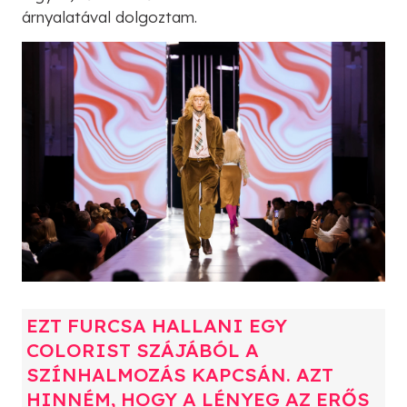
árnyalatával dolgoztam.
EZT FURCSA HALLANI EGY
COLORIST SZÁJÁBÓL A
SZÍNHALMOZÁS KAPCSÁN. AZT
HINNÉM, HOGY A LÉNYEG AZ ERŐS