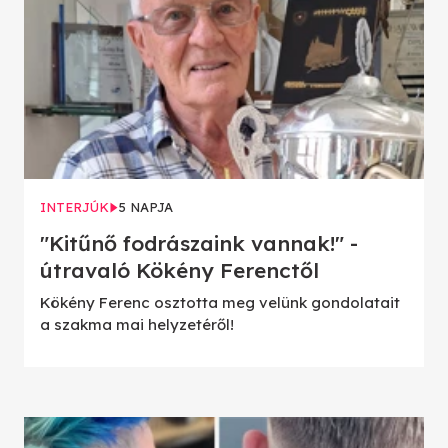
INTERJÚK
5 NAPJA
"Kitűnő fodrászaink vannak!" -
útravaló Kökény Ferenctől
Kökény Ferenc osztotta meg velünk gondolatait
a szakma mai helyzetéről!