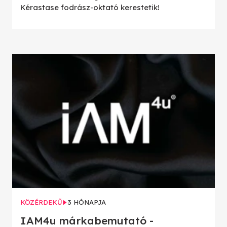
Kérastase fodrász-oktató kerestetik!
KÖZÉRDEKŰ
3 HÓNAPJA
IAM4u márkabemutató -