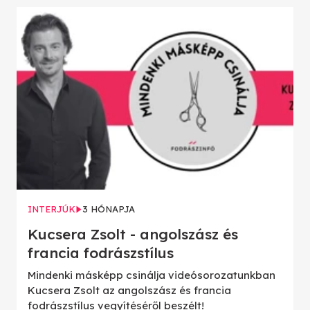
INTERJÚK
3 HÓNAPJA
Kucsera Zsolt - angolszász és
francia fodrászstílus
Mindenki másképp csinálja videósorozatunkban
Kucsera Zsolt az angolszász és francia
fodrászstílus vegyítéséről beszélt!