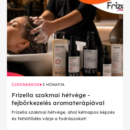
ÚJDONSÁGOK
3 HÓNAPJA
Frizella szakmai hétvége -
fejbőrkezelés aromaterápiával
Frizella szakmai hétvége, ahol kétnapos képzés
és feltöltődés várja a fodrászokat!