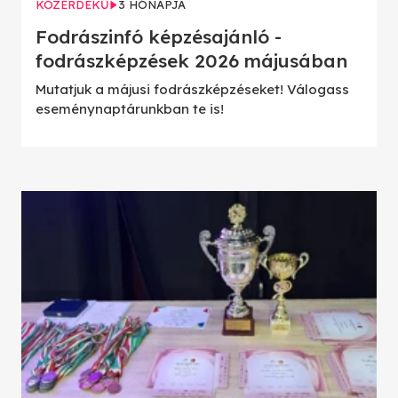
KÖZÉRDEKŰ
3 HÓNAPJA
Fodrászinfó képzésajánló -
fodrászképzések 2026 májusában
Mutatjuk a májusi fodrászképzéseket! Válogass
eseménynaptárunkban te is!