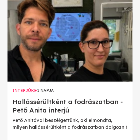
INTERJÚK
1 NAPJA
Hallássérültként a fodrászatban -
Pető Anita interjú
Pető Anitával beszélgettünk, aki elmondta,
milyen hallássérültként a fodrászatban dolgozni!