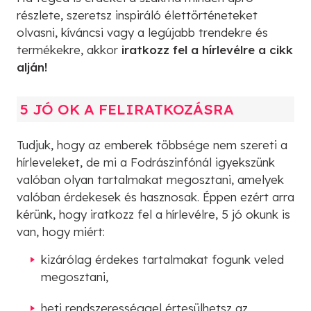
részlete, szeretsz inspiráló élettörténeteket
olvasni, kíváncsi vagy a legújabb trendekre és
termékekre, akkor
iratkozz fel a hírlevélre a cikk
alján!
5 JÓ OK A FELIRATKOZÁSRA
Tudjuk, hogy az emberek többsége nem szereti a
hírleveleket, de mi a Fodrászinfónál igyekszünk
valóban olyan tartalmakat megosztani, amelyek
valóban érdekesek és hasznosak. Éppen ezért arra
kérünk, hogy iratkozz fel a hírlevélre, 5 jó okunk is
van, hogy miért:
kizárólag érdekes tartalmakat fogunk veled
megosztani,
heti rendszerességgel értesülhetsz az