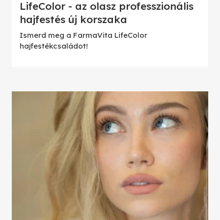
LifeColor - az olasz professzionális
hajfestés új korszaka
Ismerd meg a FarmaVita LifeColor
hajfestékcsaládot!