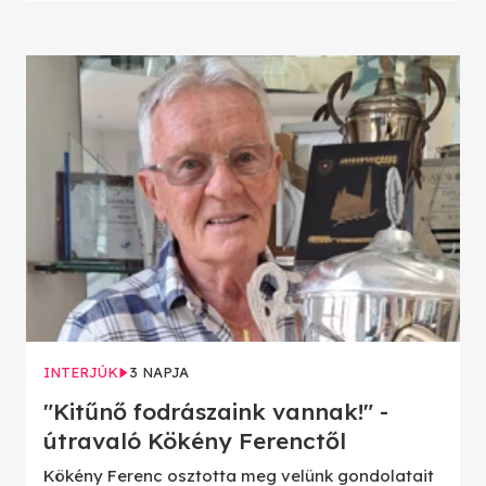
INTERJÚK
3 NAPJA
"Kitűnő fodrászaink vannak!" -
útravaló Kökény Ferenctől
Kökény Ferenc osztotta meg velünk gondolatait