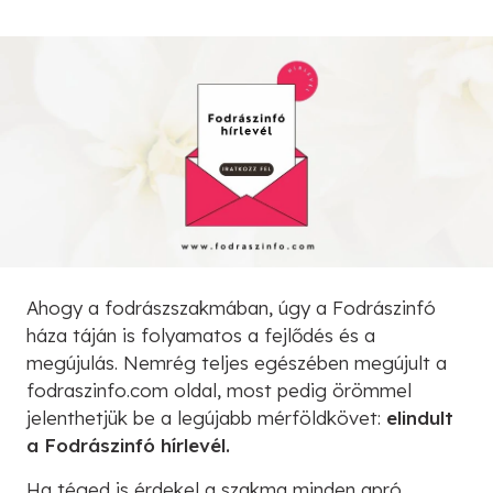
Ahogy a fodrászszakmában, úgy a Fodrászinfó
háza táján is folyamatos a fejlődés és a
megújulás. Nemrég teljes egészében megújult a
fodraszinfo.com oldal, most pedig örömmel
jelenthetjük be a legújabb mérföldkövet:
elindult
a Fodrászinfó hírlevél.
Ha téged is érdekel a szakma minden apró