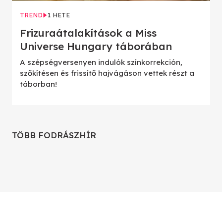
TREND
1 HETE
Frizuraátalakítások a Miss
Universe Hungary táborában
A szépségversenyen indulók színkorrekción,
szőkítésen és frissítő hajvágáson vettek részt a
táborban!
TÖBB FODRÁSZHÍR