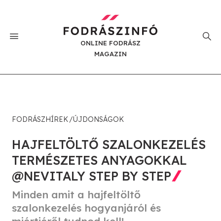
ONLINE FODRÁSZ
MAGAZIN
FODRÁSZHÍREK
ÚJDONSÁGOK
HAJFELTÖLTŐ SZALONKEZELÉS
TERMÉSZETES ANYAGOKKAL
@NEVITALY STEP BY STEP
Minden amit a hajfeltöltő
szalonkezelés hogyanjáról és
miértjéről tudnod kell!