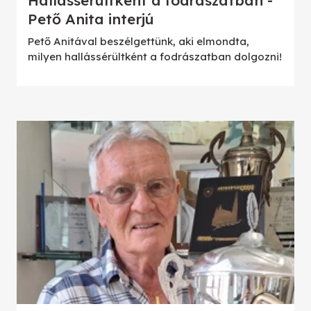
Hallássérültként a fodrászatban -
Pető Anita interjú
Pető Anitával beszélgettünk, aki elmondta,
milyen hallássérültként a fodrászatban dolgozni!