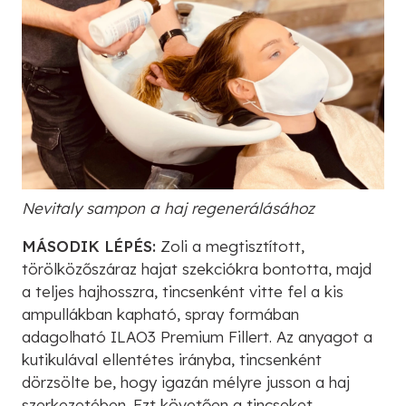
Nevitaly sampon a haj regenerálásához
MÁSODIK LÉPÉS:
Zoli a megtisztított,
törölközőszáraz hajat szekciókra bontotta, majd
a teljes hajhosszra, tincsenként vitte fel a kis
ampullákban kapható, spray formában
adagolható ILAO3 Premium Fillert. Az anyagot a
kutikulával ellentétes irányba, tincsenként
dörzsölte be, hogy igazán mélyre jusson a haj
szerkezetében. Ezt követően a tincseket