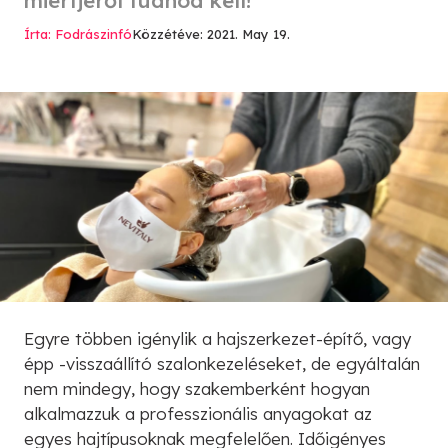
Írta: Fodrászinfó
Közzétéve: 2021. May 19.
Egyre többen igénylik a hajszerkezet-építő, vagy
épp -visszaállító szalonkezeléseket, de egyáltalán
nem mindegy, hogy szakemberként hogyan
alkalmazzuk a professzionális anyagokat az
egyes hajtípusoknak megfelelően. Időigényes