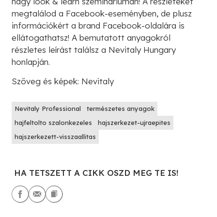
nagy look & learn szemináriumán! A részleteket
megtalálod a Facebook-eseményben, de plusz
információkért a brand Facebook-oldalára is
ellátogathatsz! A bemutatott anyagokról
részletes leírást találsz a Nevitaly Hungary
honlapján.
Szöveg és képek: Nevitaly
Nevitaly Professional
természetes anyagok
hajfeltolto szalonkezeles
hajszerkezet-ujraepites
hajszerkezett-visszaallitas
HA TETSZETT A CIKK OSZD MEG TE IS!