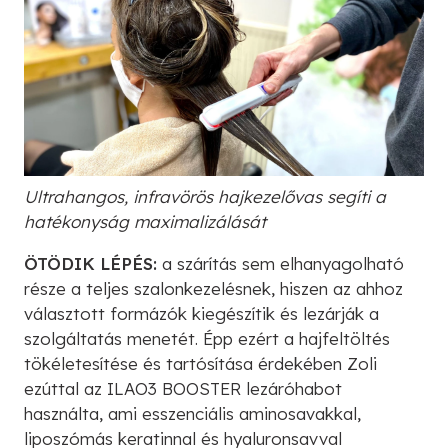
Ultrahangos, infravörös hajkezelővas segíti a
hatékonyság maximalizálását
ÖTÖDIK LÉPÉS:
a szárítás sem elhanyagolható
része a teljes szalonkezelésnek, hiszen az ahhoz
választott formázók kiegészítik és lezárják a
szolgáltatás menetét. Épp ezért a hajfeltöltés
tökéletesítése és tartósítása érdekében Zoli
ezúttal az ILAO3 BOOSTER lezáróhabot
használta, ami esszenciális aminosavakkal,
liposzómás keratinnal és hyaluronsavval