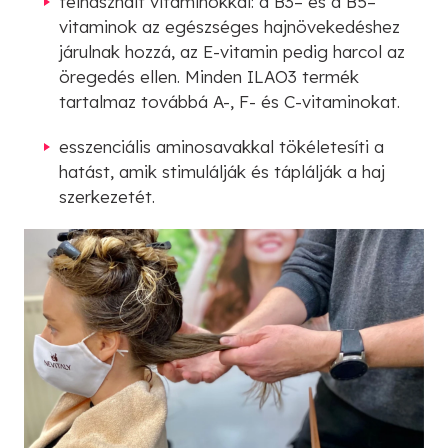
felhasznált vitaminokkal: a B3– és a B5–
vitaminok az egészséges hajnövekedéshez
járulnak hozzá, az E-vitamin pedig harcol az
öregedés ellen. Minden ILAO3 termék
tartalmaz továbbá A-, F- és C-vitaminokat.
esszenciális aminosavakkal tökéletesíti a
hatást, amik stimulálják és táplálják a haj
szerkezetét.