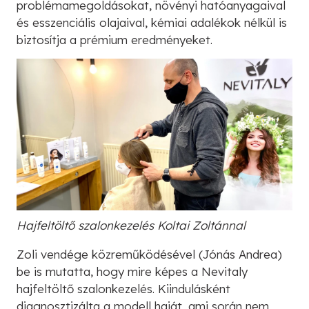
problémamegoldásokat, növényi hatóanyagaival
és esszenciális olajaival, kémiai adalékok nélkül is
biztosítja a prémium eredményeket.
Hajfeltöltő szalonkezelés Koltai Zoltánnal
Zoli vendége közreműködésével (Jónás Andrea)
be is mutatta, hogy mire képes a Nevitaly
hajfeltöltő szalonkezelés. Kiindulásként
diagnosztizálta a modell haját, ami során nem