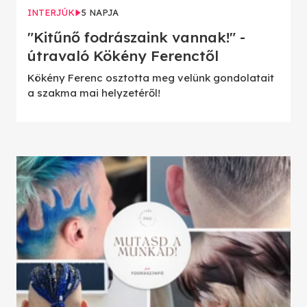
INTERJÚK
5 NAPJA
"Kitűnő fodrászaink vannak!" -
útravaló Kökény Ferenctől
Kökény Ferenc osztotta meg velünk gondolatait
a szakma mai helyzetéről!