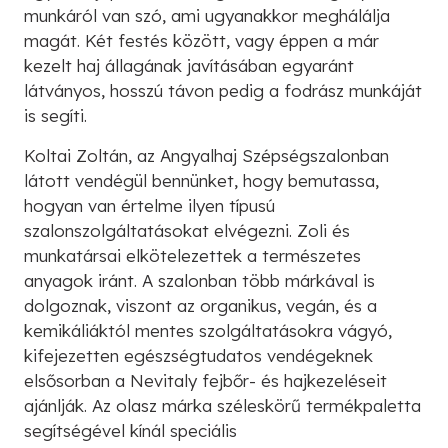
munkáról van szó, ami ugyanakkor meghálálja
magát. Két festés között, vagy éppen a már
kezelt haj állagának javításában egyaránt
látványos, hosszú távon pedig a fodrász munkáját
is segíti.
Koltai Zoltán, az Angyalhaj Szépségszalonban
látott vendégül bennünket, hogy bemutassa,
hogyan van értelme ilyen típusú
szalonszolgáltatásokat elvégezni. Zoli és
munkatársai elkötelezettek a természetes
anyagok iránt. A szalonban több márkával is
dolgoznak, viszont az organikus, vegán, és a
kemikáliáktól mentes szolgáltatásokra vágyó,
kifejezetten egészségtudatos vendégeknek
elsősorban a Nevitaly fejbőr- és hajkezeléseit
ajánlják. Az olasz márka széleskörű termékpaletta
segítségével kínál speciális