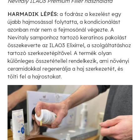
Nevitaly ILAO3 Premium Filler használata
HARMADIK LÉPÉS:
a fodrász a kezelést egy
újabb hajmosással folytatta, a kondicionálást
azonban már nem a fejmosónál végezte. A
Nevitaly samponhoz tartozó keratinos pakolást
összekeverte az ILAO3 Elixírrel, a szolgáltatáshoz
tartozó szerkezetépítővel. A termék olyan
különleges összetétellel rendelkezik, ami növényi
ceramidokkal regenerálja a haj szerkezetét, és
tölti fel a hajrostokat.