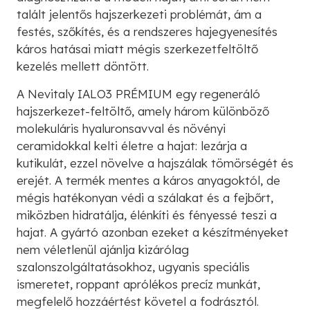
talált jelentős hajszerkezeti problémát, ám a
festés, szőkítés, és a rendszeres hajegyenesítés
káros hatásai miatt mégis szerkezetfeltöltő
kezelés mellett döntött.
A Nevitaly IALO3 PRÉMIUM egy regeneráló
hajszerkezet-feltöltő, amely három különböző
molekuláris hyaluronsavval és növényi
ceramidokkal kelti életre a hajat: lezárja a
kutikulát, ezzel növelve a hajszálak tömörségét és
erejét. A termék mentes a káros anyagoktól, de
mégis hatékonyan védi a szálakat és a fejbőrt,
miközben hidratálja, élénkíti és fényessé teszi a
hajat. A gyártó azonban ezeket a készítményeket
nem véletlenül ajánlja kizárólag
szalonszolgáltatásokhoz, ugyanis speciális
ismeretet, roppant aprólékos precíz munkát,
megfelelő hozzáértést követel a fodrásztól.