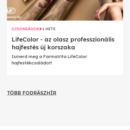
ÚJDONSÁGOK
1 HETE
LifeColor - az olasz professzionális
hajfestés új korszaka
Ismerd meg a FarmaVita LifeColor
hajfestékcsaládot!
TÖBB FODRÁSZHÍR