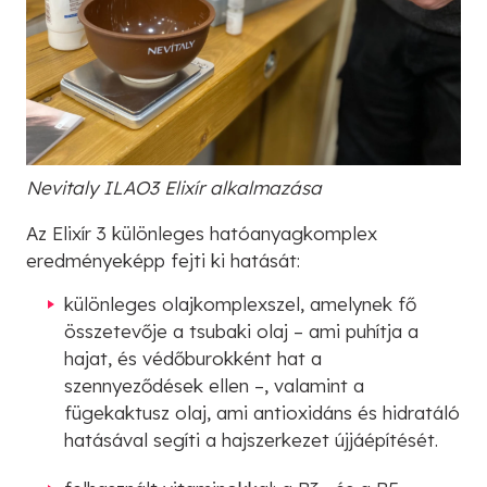
Nevitaly ILAO3 Elixír alkalmazása
Az Elixír 3 különleges hatóanyagkomplex
eredményeképp fejti ki hatását:
különleges olajkomplexszel, amelynek fő
összetevője a tsubaki olaj – ami puhítja a
hajat, és védőburokként hat a
szennyeződések ellen –, valamint a
fügekaktusz olaj, ami antioxidáns és hidratáló
hatásával segíti a hajszerkezet újjáépítését.