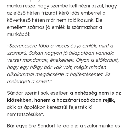
munka része, hogy szembe kell nézni azzal, hogy
az előző héten frizurát kérő idős emberrel a
következő héten már nem találkozunk. De
emellett számos jó emlék is származhat a
munkából:
"Szerencsére több a vicces és jó emlék, mint a
szomorú. Sokan nagyon jó állapotban vannak:
verset mondanak, énekelnek. Olyan is előfordult,
hogy egy hölgy bár vak volt, mégis minden
alkalommal megdicsérte a hajfestésemet. Ez
melengeti a szívet."
Sándor szerint sok esetben
a nehézség nem is az
idősekben, hanem a hozzátartozókban rejlik,
akik az ápolókon keresztül fejezték ki
nemtetszésüket.
Bár egyelőre Sándort lefoglalja a szalonmunka és