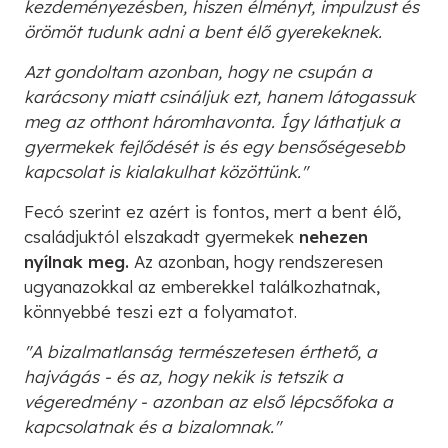
kezdeményezésben, hiszen élményt, impulzust és
örömöt tudunk adni a bent élő gyerekeknek.
Azt gondoltam azonban, hogy ne csupán a
karácsony miatt csináljuk ezt, hanem látogassuk
meg az otthont háromhavonta. Így láthatjuk a
gyermekek fejlődését is és egy bensőségesebb
kapcsolat is kialakulhat közöttünk."
Fecó szerint ez azért is fontos, mert a bent élő,
családjuktól elszakadt gyermekek
nehezen
nyílnak meg.
Az azonban, hogy rendszeresen
ugyanazokkal az emberekkel találkozhatnak,
könnyebbé teszi ezt a folyamatot.
"A bizalmatlanság természetesen érthető, a
hajvágás - és az, hogy nekik is tetszik a
végeredmény - azonban az első lépcsőfoka a
kapcsolatnak és a bizalomnak."