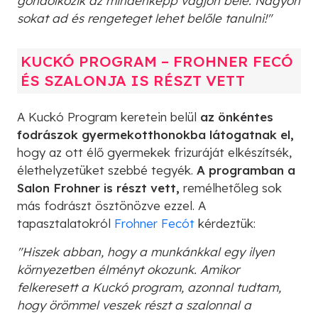
gondolkozik az mindenképp vágjon bele. Nagyon
sokat ad és rengeteget lehet belőle tanulni!"
KUCKÓ PROGRAM – FROHNER FECÓ
ÉS SZALONJA IS RÉSZT VETT
A Kuckó Program keretein belül
az önkéntes
fodrászok gyermekotthonokba látogatnak el,
hogy az ott élő gyermekek frizuráját elkészítsék,
élethelyzetüket szebbé tegyék.
A programban a
Salon Frohner is részt vett,
remélhetőleg sok
más fodrászt ösztönözve ezzel. A
tapasztalatokról
Frohner Fecót
kérdeztük:
"Hiszek abban, hogy a munkánkkal egy ilyen
környezetben élményt okozunk. Amikor
felkeresett a Kuckó program, azonnal tudtam,
hogy örömmel veszek részt a szalonnal a