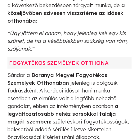
a következő bekezdésben tárgyalt munka, de
a
közeljövőben szívesen visszatérne az idősek
otthonába:
"Úgy jöttem el onnan, hogy jelenleg kell egy kis
szünet, de ha a későbbiekben szükség van rám,
szóljanak!"
FOGYATÉKOS SZEMÉLYEK OTTHONA
Sándor a
Baranya Megyei Fogyatékos
Személyek Otthonában
jelenleg is dolgozik
fodrászként. A korábbi idősotthoni munka
esetében az elmúlás volt a legfőbb nehezítő
gondolat, ebben az intézményben azonban
a
legváltozatosabb nehéz sorsokkal találja
magát szemben:
születéskori fogyatékosságok,
balesetből adódó sérülés illetve sikertelen
öngyilkossági kísérlet utáni állapotok.