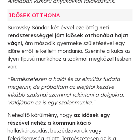
Általában kiskorú anyukákkal találkoztunk.”
IDŐSEK OTTHONA
Surovsky Sándor két évvel ezelőttig
heti
rendszerességgel járt idősek otthonába hajat
vágni,
ám második gyermeke születésével egy
időre erről le kellett mondania. Szerinte a kulcs az
ilyen típusú munkához a szakmai megközelítésben
van:
"Természetesen a halál és az elmúlás tudata
megérint, de próbáltam az elejétől kezdve
inkább szakmai szemmel tekinteni a dolgokra.
Valójában ez is egy szalonmunka."
Nehezítő körülmény, hogy
az idősek egy
részével nehéz a kommunikáció
halláskárosodás, beszédzavarok vagy
feledékenység miatt. Természetesen az is a