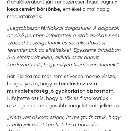
(tanulókorában) járt rendszeresen hajat vágni
a
kecskeméti börtönbe,
emlékei a mai napig
meghatározók:
„Legtöbbször férfiakkal dolgoztunk. A dolgozók
az első percben lefektették a szabályokat: nem
szabad beszélgetnünk és szemkontaktust
teremtenünk az elítéltekkel. Egyszerre általában
5-6 elítélt volt jelen, akiktől csak annyit
kérdezhettünk, hogy milyen hajat szeretnének.”
Bár Bianka ma már nem szívesen menne vissza,
hangsúlyozta, hogy
a tanuláshoz ez a
munkalehetőség jó gyakorlatot biztosított.
Kifejtette azt is, hogy a nők és fiatalkorúak
részlegén barátságosabb hangulat volt jellemző:
„Nem volt akkora szigor, itt megtudhattuk, hogy
a hölgyek miért kerültek be a börtönbe.