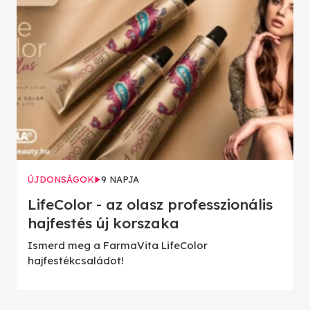
ÚJDONSÁGOK
9 NAPJA
LifeColor - az olasz professzionális
hajfestés új korszaka
Ismerd meg a FarmaVita LifeColor
hajfestékcsaládot!