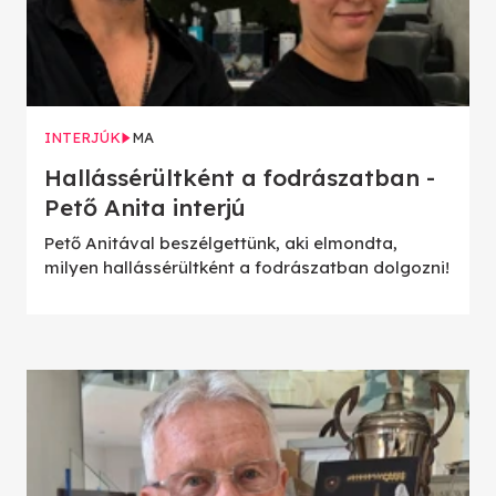
INTERJÚK
MA
Hallássérültként a fodrászatban -
Pető Anita interjú
Pető Anitával beszélgettünk, aki elmondta,
milyen hallássérültként a fodrászatban dolgozni!