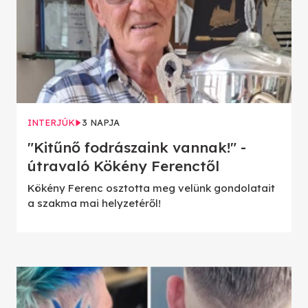
INTERJÚK
3 NAPJA
"Kitűnő fodrászaink vannak!" -
útravaló Kökény Ferenctől
Kökény Ferenc osztotta meg velünk gondolatait
a szakma mai helyzetéről!