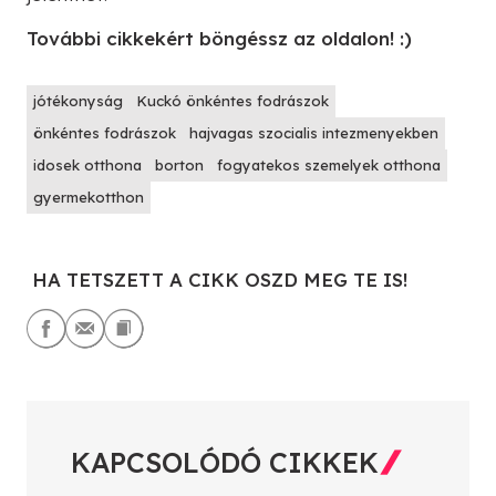
További cikkekért böngéssz az oldalon! :)
jótékonyság
Kuckó önkéntes fodrászok
önkéntes fodrászok
hajvagas szocialis intezmenyekben
idosek otthona
borton
fogyatekos szemelyek otthona
gyermekotthon
HA TETSZETT A CIKK OSZD MEG TE IS!
KAPCSOLÓDÓ CIKKEK