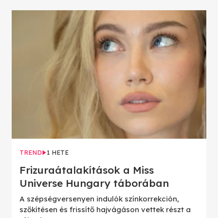
TREND
1 HETE
Frizuraátalakítások a Miss
Universe Hungary táborában
A szépségversenyen indulók színkorrekción,
szőkítésen és frissítő hajvágáson vettek részt a