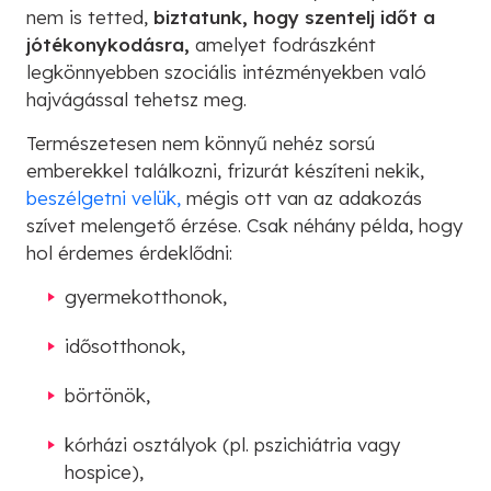
nem is tetted,
biztatunk, hogy szentelj időt a
jótékonykodásra,
amelyet fodrászként
legkönnyebben szociális intézményekben való
hajvágással tehetsz meg.
Természetesen nem könnyű nehéz sorsú
emberekkel találkozni, frizurát készíteni nekik,
beszélgetni velük,
mégis ott van az adakozás
szívet melengető érzése. Csak néhány példa, hogy
hol érdemes érdeklődni:
gyermekotthonok,
idősotthonok,
börtönök,
kórházi osztályok (pl. pszichiátria vagy
hospice),