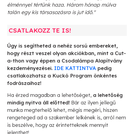
élménnyel tértünk haza. Három hónap múlva
talán egy kis társasozásra is jut idő."
CSATLAKOZZ TE IS!
Úgy is segítheted a nehéz sorsú embereket,
hogy részt veszel olyan akciókban, mint a Cut-
a-thon vagy éppen a Csodalámpa Alapítvány
kezdeményezései.
IDE KATTINTVA
pedig
csatlakozhatsz a Kuckó Program önkéntes
fodrászaihoz!
Ha érzed magadban a lehetőséget,
a lehetőség
mindig nyitva áll előtted!
Bár az ilyen jellegű
munka megterhelő lehet, mégis megéri, hiszen
rengeteged ad a szakember lelkének is, arról nem
is beszélve, hogy az érintetteknek mennyit
jelenthet!