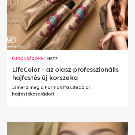
ÚJDONSÁGOK
1 HETE
LifeColor - az olasz professzionális
hajfestés új korszaka
Ismerd meg a FarmaVita LifeColor
hajfestékcsaládot!