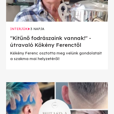
INTERJÚK
3 NAPJA
"Kitűnő fodrászaink vannak!" -
útravaló Kökény Ferenctől
Kökény Ferenc osztotta meg velünk gondolatait
a szakma mai helyzetéről!