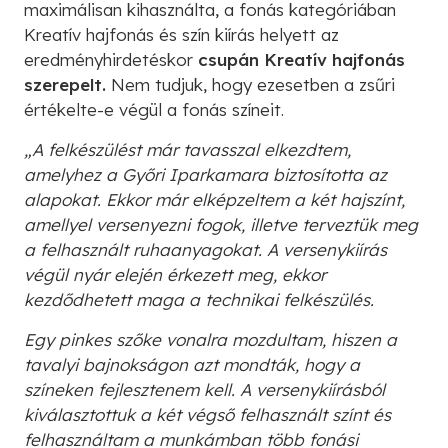
maximálisan kihasználta, a fonás kategóriában
Kreatív hajfonás és szín kiírás helyett az
eredményhirdetéskor
csupán Kreatív hajfonás
szerepelt.
Nem tudjuk, hogy ezesetben a zsűri
értékelte-e végül a fonás színeit.
„A felkészülést már tavasszal elkezdtem,
amelyhez a Győri Iparkamara biztosította az
alapokat. Ekkor már elképzeltem a két hajszínt,
amellyel versenyezni fogok, illetve terveztük meg
a felhasznált ruhaanyagokat. A versenykiírás
végül nyár elején érkezett meg, ekkor
kezdődhetett maga a technikai felkészülés.
Egy pinkes szőke vonalra mozdultam, hiszen a
tavalyi bajnokságon azt mondták, hogy a
színeken fejlesztenem kell. A versenykiírásból
kiválasztottuk a két végső felhasznált színt és
felhasználtam a munkámban több fonási