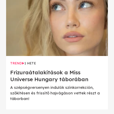
TREND
1 HETE
Frizuraátalakítások a Miss
Universe Hungary táborában
A szépségversenyen indulók színkorrekción,
szőkítésen és frissítő hajvágáson vettek részt a
táborban!