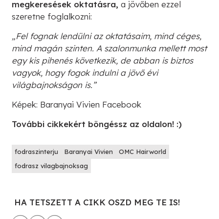
megkeresések oktatásra,
a jövőben ezzel
szeretne foglalkozni:
„Fel fognak lendülni az oktatásaim, mind céges,
mind magán szinten. A szalonmunka mellett most
egy kis pihenés következik, de abban is biztos
vagyok, hogy fogok indulni a jövő évi
világbajnokságon is.”
Képek: Baranyai Vivien Facebook
További cikkekért böngéssz az oldalon! :)
fodraszinterju
Baranyai Vivien
OMC Hairworld
fodrasz vilagbajnoksag
HA TETSZETT A CIKK OSZD MEG TE IS!