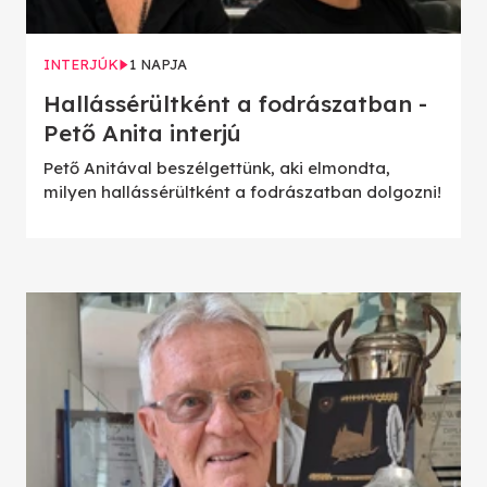
INTERJÚK
1 NAPJA
Hallássérültként a fodrászatban -
Pető Anita interjú
Pető Anitával beszélgettünk, aki elmondta,
milyen hallássérültként a fodrászatban dolgozni!