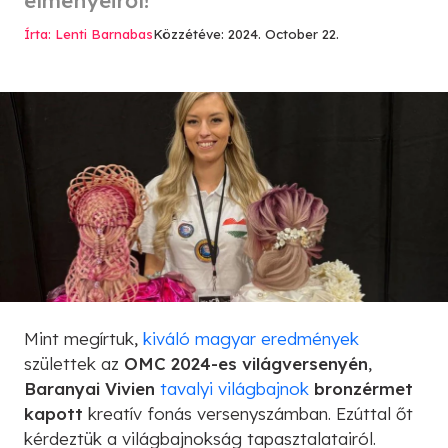
Írta: Lenti Barnabas
Közzétéve: 2024. October 22.
Mint megírtuk,
kiváló magyar eredmények
születtek az
OMC 2024-es világversenyén
,
Baranyai Vivien
tavalyi világbajnok
bronzérmet
kapott
kreatív fonás versenyszámban. Ezúttal őt
kérdeztük a világbajnokság tapasztalatairól.