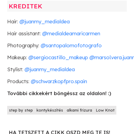
KREDITEK
Hair:
@juanmy_medialdea
Hair assistant:
@medialdeamaricarmen
Photography:
@santopalomofotografo
Makeup:
@sergiocastillo_makeup
@marsol.vera.jua
Stylist:
@juanmy_medialdea
Products:
@schwarzkopfpro.spain
További cikkekért böngéssz az oldalon! :)
step by step
kontykészítés
alkami frizura
Low Knot
HA TETSZETT A CIKK OSZD MEG TE IS!