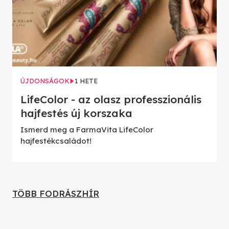
ÚJDONSÁGOK
1 HETE
LifeColor - az olasz professzionális
hajfestés új korszaka
Ismerd meg a FarmaVita LifeColor
hajfestékcsaládot!
TÖBB FODRÁSZHÍR