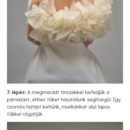
7. lépés:
A megmaradt tincsekkel befedjük a
párnázást, ehhez tűket használunk segítségül. Így
csomós hatást keltünk, munkánkat alul lapos
tűkkel rögzítjük.