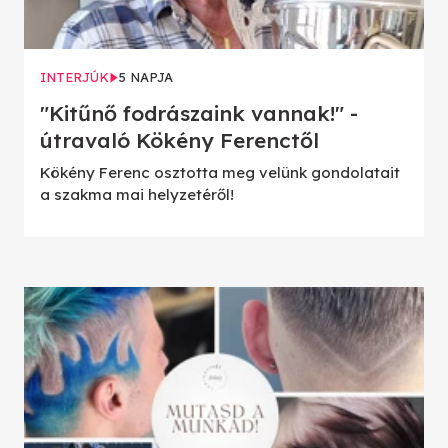
INTERJÚK
5 NAPJA
"Kitűnő fodrászaink vannak!" -
útravaló Kökény Ferenctől
Kökény Ferenc osztotta meg velünk gondolatait
a szakma mai helyzetéről!