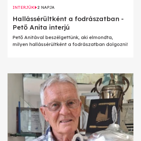
INTERJÚK
2 NAPJA
Hallássérültként a fodrászatban -
Pető Anita interjú
Pető Anitával beszélgettünk, aki elmondta,
milyen hallássérültként a fodrászatban dolgozni!