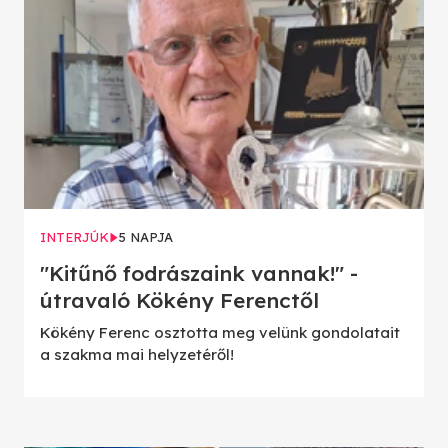
INTERJÚK
5 NAPJA
"Kitűnő fodrászaink vannak!" -
útravaló Kökény Ferenctől
Kökény Ferenc osztotta meg velünk gondolatait
a szakma mai helyzetéről!