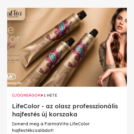
ÚJDONSÁGOK
1 HETE
LifeColor - az olasz professzionális
hajfestés új korszaka
Ismerd meg a FarmaVita LifeColor
hajfestékcsaládot!