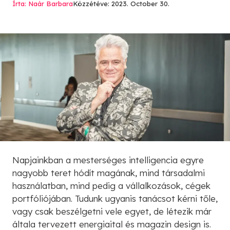
Írta: Naár Barbara
Közzétéve: 2023. October 30.
Napjainkban a mesterséges intelligencia egyre
nagyobb teret hódít magának, mind társadalmi
használatban, mind pedig a vállalkozások, cégek
portfóliójában. Tudunk ugyanis tanácsot kérni tőle,
vagy csak beszélgetni vele egyet, de létezik már
általa tervezett energiaital és magazin design is.