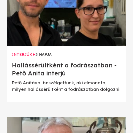
INTERJÚK
3 NAPJA
Hallássérültként a fodrászatban -
Pető Anita interjú
Pető Anitával beszélgettünk, aki elmondta,
milyen hallássérültként a fodrászatban dolgozni!