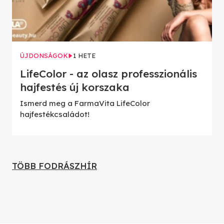
ÚJDONSÁGOK
1 HETE
LifeColor - az olasz professzionális
hajfestés új korszaka
Ismerd meg a FarmaVita LifeColor
hajfestékcsaládot!
TÖBB FODRÁSZHÍR