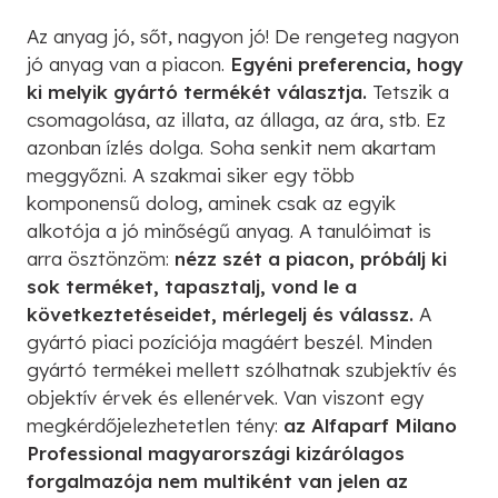
Az anyag jó, sőt, nagyon jó! De rengeteg nagyon
jó anyag van a piacon.
Egyéni preferencia, hogy
ki melyik gyártó termékét választja.
Tetszik a
csomagolása, az illata, az állaga, az ára, stb. Ez
azonban ízlés dolga. Soha senkit nem akartam
meggyőzni. A szakmai siker egy több
komponensű dolog, aminek csak az egyik
alkotója a jó minőségű anyag. A tanulóimat is
arra ösztönzöm:
nézz szét a piacon, próbálj ki
sok terméket, tapasztalj, vond le a
következtetéseidet, mérlegelj és válassz.
A
gyártó piaci pozíciója magáért beszél. Minden
gyártó termékei mellett szólhatnak szubjektív és
objektív érvek és ellenérvek. Van viszont egy
megkérdőjelezhetetlen tény:
az Alfaparf Milano
Professional magyarországi kizárólagos
forgalmazója nem multiként van jelen az