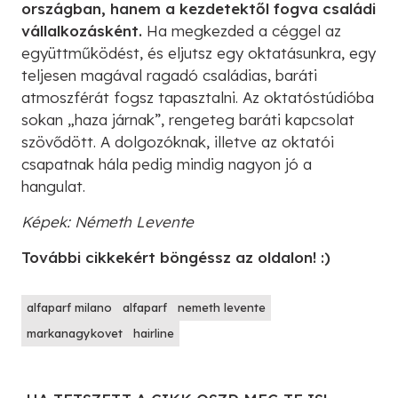
országban, hanem a kezdetektől fogva családi
vállalkozásként.
Ha megkezded a céggel az
együttműködést, és eljutsz egy oktatásunkra, egy
teljesen magával ragadó családias, baráti
atmoszférát fogsz tapasztalni. Az oktatóstúdióba
sokan „haza járnak”, rengeteg baráti kapcsolat
szövődött. A dolgozóknak, illetve az oktatói
csapatnak hála pedig mindig nagyon jó a
hangulat.
Képek: Németh Levente
További cikkekért böngéssz az oldalon! :)
alfaparf milano
alfaparf
nemeth levente
markanagykovet
hairline