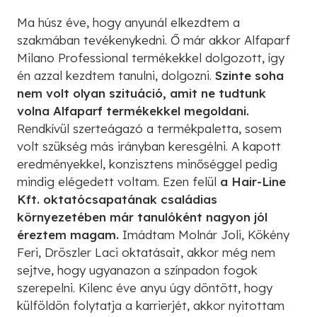
Ma húsz éve, hogy anyunál elkezdtem a
szakmában tevékenykedni. Ő már akkor Alfaparf
Milano Professional termékekkel dolgozott, így
én azzal kezdtem tanulni, dolgozni.
Szinte soha
nem volt olyan szituáció, amit ne tudtunk
volna Alfaparf termékekkel megoldani.
Rendkívül szerteágazó a termékpaletta, sosem
volt szükség más irányban keresgélni. A kapott
eredményekkel, konzisztens minőséggel pedig
mindig elégedett voltam. Ezen felül
a Hair-Line
Kft. oktatócsapatának családias
környezetében már tanulóként nagyon jól
éreztem magam.
Imádtam Molnár Joli, Kökény
Feri, Dröszler Laci oktatásait, akkor még nem
sejtve, hogy ugyanazon a színpadon fogok
szerepelni. Kilenc éve anyu úgy döntött, hogy
külföldön folytatja a karrierjét, akkor nyitottam