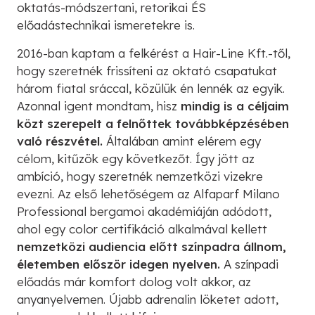
oktatás-módszertani, retorikai ÉS
előadástechnikai ismeretekre is.
2016-ban kaptam a felkérést a Hair-Line Kft.-től,
hogy szeretnék frissíteni az oktató csapatukat
három fiatal sráccal, közülük én lennék az egyik.
Azonnal igent mondtam, hisz
mindig is a céljaim
közt szerepelt a felnőttek továbbképzésében
való részvétel.
Általában amint elérem egy
célom, kitűzök egy következőt. Így jött az
ambíció, hogy szeretnék nemzetközi vizekre
evezni. Az első lehetőségem az Alfaparf Milano
Professional bergamoi akadémiáján adódott,
ahol egy color certifikáció alkalmával kellett
nemzetközi audiencia előtt színpadra állnom,
életemben először idegen nyelven.
A színpadi
előadás már komfort dolog volt akkor, az
anyanyelvemen. Újabb adrenalin löketet adott,