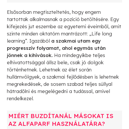
Elsősorban megtiszteltetés, hogy engem
tartottak alkalmasnak a pozíció betöltésére. Egy
kifejezés jut eszembe az egyetemi éveimből, amit
szinte minden oktatóm mantrázott: „Life long
learning”. Igazából
a szakmai utam egy
progresszív folyamat, ahol egymás után
jönnek a kihívások.
Ha mindegyikbe teljes
elhivatottsággal állsz bele, csak jó dolgok
történhetnek. Lehetnek az élet során
hullámvölgyek, a szakmai fejlődésben is lehetnek
megrekedések, de sosem szabad teljes súllyal
hátradőlni és megelégedni a tudással, amivel
rendelkezel.
MIÉRT BUZDÍTANÁL MÁSOKAT IS
AZ ALFAPARF HASZNÁLATÁRA?