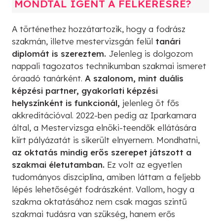
MONDTÁL IGENT A FELKÉRÉSRE?
A történethez hozzátartozik, hogy a fodrász
szakmán, illetve mestervizsgán felül
tanári
diplomát is szereztem.
Jelenleg is dolgozom
nappali tagozatos technikumban szakmai ismeret
óraadó tanárként.
A szalonom, mint duális
képzési partner, gyakorlati képzési
helyszínként is funkcionál,
jelenleg öt fős
akkreditációval. 2022-ben pedig az Iparkamara
által, a Mestervizsga elnöki-teendők ellátására
kiírt pályázatát is sikerült elnyernem. Mondhatni,
az oktatás mindig erős szerepet játszott a
szakmai életutamban.
Ez volt az egyetlen
tudományos diszciplína, amiben láttam a feljebb
lépés lehetőségét fodrászként. Vallom, hogy a
szakma oktatásához nem csak magas szintű
szakmai tudásra van szükség, hanem erős