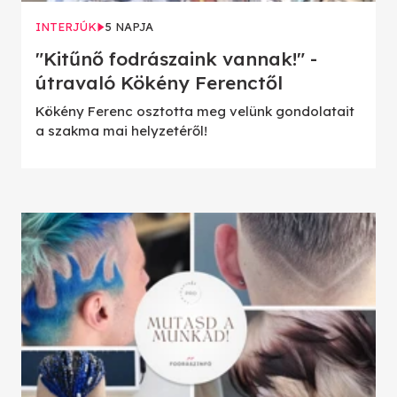
INTERJÚK
5 NAPJA
"Kitűnő fodrászaink vannak!" -
útravaló Kökény Ferenctől
Kökény Ferenc osztotta meg velünk gondolatait
a szakma mai helyzetéről!