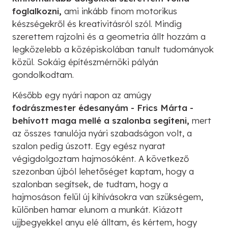
foglalkozni,
ami inkább finom motorikus
készségekről és kreativitásról szól. Mindig
szerettem rajzolni és a geometria állt hozzám a
legközelebb a középiskolában tanult tudományok
közül. Sokáig építészmérnöki pályán
gondolkodtam.
Később egy nyári napon az amúgy
fodrászmester édesanyám - Frics Márta -
behívott maga mellé a szalonba segíteni,
mert
az összes tanulója nyári szabadságon volt, a
szalon pedig úszott. Egy egész nyarat
végigdolgoztam hajmosóként. A következő
szezonban újból lehetőséget kaptam, hogy a
szalonban segítsek, de tudtam, hogy a
hajmosáson felül új kihívásokra van szükségem,
különben hamar elunom a munkát. Kiázott
ujjbegyekkel anyu elé álltam, és kértem, hogy