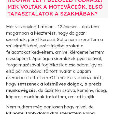
MIK VOLTAK A MOTIVÁCIÓK, ELSŐ
TAPASZTALATOK A SZAKMÁBAN?
Már viszonylag fiatalon - 12 évesen - éreztem
magamban a késztetést, hogy dolgozni
szeretnék, pénzt keresni. Soha nem szerettem a
szüleimtől kérni, ezért inkább azokat a
feladatokat kedveltem, amivel kiérdemelhettem
a zsebpénzt. Apai ágon síremlékek gyártásával,
forgalmazásával foglalkozik a családom, így az
első pár munkával töltött nyarat a papám
üzemében töltöttem. Ott már körvonalazódott,
hogy
tetszenek a kézműves dolgok, a precíz
munkavégzés,
de őszintén szólva, kemény, rideg,
kőporos munkának tartottam, ami ott zajlik.
Nem tudtam még pontosan hogy mivel, de
kifinomultabb dolgokkal szerettem volna