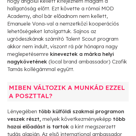
hogy angolul kellett kifejeznem magam a
hallgatóság előtt. Ezt követte a római MOD
Academy, ahol bár előadnom nem kellett,
Emanuele Vona-val a nemzetközi kooperációs
lehetőségeket latolgattuk. Sajnos az
ugródeszkának számító Talent Scout program
akkor nem indult, viszont rá pár hónapra nagy
meglepetésemre
kineveztek a márka helyi
nagykövetének
(local brand ambassador) Czafik
Tamás kollégámmal együtt.
MIBEN VÁLTOZIK A MUNKÁD EZZEL
A POSZTTAL?
Lényegében
több külföldi szakmai programon
veszek részt,
melyek következményeképp
több
hazai előadást is tartok
a kint megszerzett
tudás alapján. Az első international ambassador