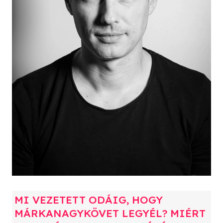
MI VEZETETT ODÁIG, HOGY
MÁRKANAGYKÖVET LEGYÉL? MIÉRT