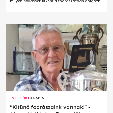
milyen hallássérültként a fodrászatban dolgozni!
INTERJÚK
4 NAPJA
"Kitűnő fodrászaink vannak!" -