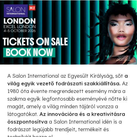
A Salon International az Egyesült Királyság, sőt
a
világ egyik vezető fodrászati szakkiállítása.
Az
1980 óta évente megrendezett esemény mára a
szakma egyik legfontosabb eseményévé nőtte ki
magát, amely a világ minden tájáról vonzza a
látogatókat.
Az innovációra és a kreativitásra
összpontosítva
a Salon International idén is a
fodrászat legújabb trendjeit, termékeit és
technikáit hozza el.