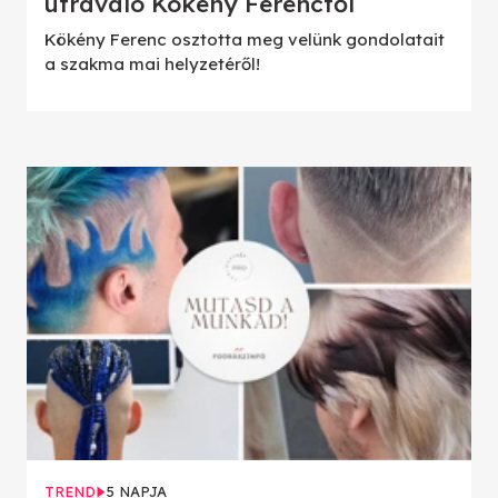
útravaló Kökény Ferenctől
Kökény Ferenc osztotta meg velünk gondolatait
a szakma mai helyzetéről!
TREND
5 NAPJA