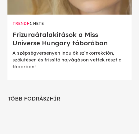
TREND
1 HETE
Frizuraátalakítások a Miss
Universe Hungary táborában
A szépségversenyen indulók színkorrekción,
szőkítésen és frissítő hajvágáson vettek részt a
táborban!
TÖBB FODRÁSZHÍR