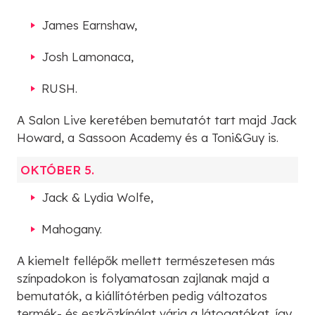
James Earnshaw,
Josh Lamonaca,
RUSH.
A Salon Live keretében bemutatót tart majd Jack
Howard, a Sassoon Academy és a Toni&Guy is.
OKTÓBER 5.
Jack & Lydia Wolfe,
Mahogany.
A kiemelt fellépők mellett természetesen más
színpadokon is folyamatosan zajlanak majd a
bemutatók, a kiállítótérben pedig változatos
termék- és eszközkínálat várja a látogatókat, így