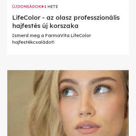
ÚJDONSÁGOK
1 HETE
LifeColor - az olasz professzionális
hajfestés új korszaka
Ismerd meg a FarmaVita LifeColor
hajfestékcsaládot!