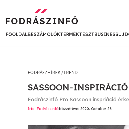
FŐOLDAL
BESZÁMOLÓK
TERMÉKTESZT
BUSINESS
ÚJD
FODRÁSZHÍREK
TREND
SASSOON-INSPIRÁCIÓ
Fodrászinfó Pro Sassoon inspriáció érke
Írta: Fodrászinfó
Közzétéve: 2020. October 26.