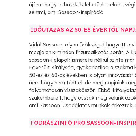
újfent nagyon büszkék lehetünk. Tekerd végi
semmi, ami Sassoon-inspiráció!
IDŐUTAZÁS AZ 50-ES ÉVEKTŐL NAP
Vidal Sassoon olyan örökséget hagyott a vi
megjelenik minden frizuraalkotás során. A kl
sassoon-i alapok ismerete nélkül szinte már
Egyesült Királyság, gyakorlatilag a szakma 
50-es és 60-as években is olyan innovációt 
nem hogy nem tűnt el, de még napjaink meg
folyamatosan visszaköszön. Ebből kifolyólag
szakembereit, hogy osszák meg velünk azoka
ami Sassoon. Csodálatos munkák érkeztek: 
FODRÁSZINFÓ PRO SASSOON-INSPIR