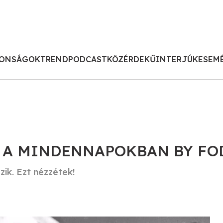
ONSÁGOK
TREND
PODCAST
KÖZÉRDEKŰ
INTERJÚK
ESEM
 A MINDENNAPOKBAN BY FO
zik. Ezt nézzétek!