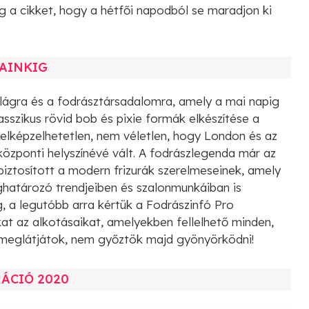
g a cikket, hogy a hétfői napodból se maradjon ki
JAINKIG
lágra és a fodrásztársadalomra, amely a mai napig
asszikus rövid bob és pixie formák elkészítése a
 elképzelhetetlen, nem véletlen, hogy London és az
központi helyszínévé vált. A fodrászlegenda már az
biztosított a modern frizurák szerelmeseinek, amely
határozó trendjeiben és szalonmunkáiban is
, a legutóbb arra kértük a Fodrászinfó Pro
t az alkotásaikat, amelyekben fellelhető minden,
meglátjátok, nem győztök majd gyönyörködni!
ÁCIÓ 2020