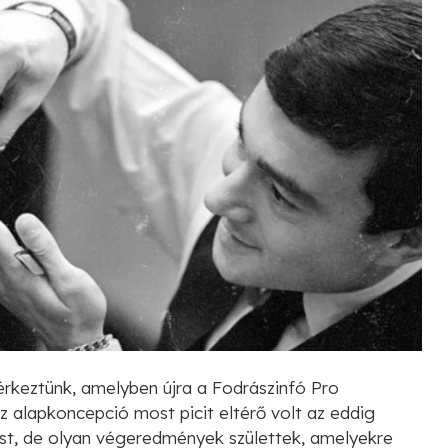
érkeztünk, amelyben újra a Fodrászinfó Pro
 alapkoncepció most picit eltérő volt az eddig
, de olyan végeredmények születtek, amelyekre