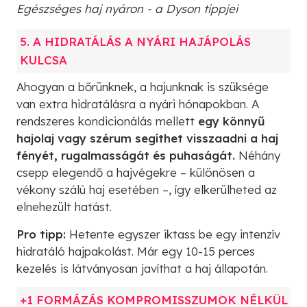
Egészséges haj nyáron - a Dyson tippjei
5. A HIDRATÁLÁS A NYÁRI HAJÁPOLÁS
KULCSA
Ahogyan a bőrünknek, a hajunknak is szüksége
van extra hidratálásra a nyári hónapokban. A
rendszeres kondicionálás mellett
egy könnyű
hajolaj vagy szérum segíthet visszaadni a haj
fényét, rugalmasságát és puhaságát.
Néhány
csepp elegendő a hajvégekre – különösen a
vékony szálú haj esetében –, így elkerülheted az
elnehezült hatást.
Pro tipp:
Hetente egyszer iktass be egy intenzív
hidratáló hajpakolást. Már egy 10-15 perces
kezelés is látványosan javíthat a haj állapotán.
+1 FORMÁZÁS KOMPROMISSZUMOK NÉLKÜL