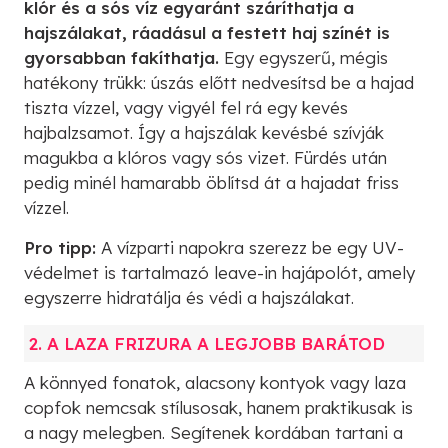
klór és a sós víz egyaránt száríthatja a
hajszálakat, ráadásul a festett haj színét is
gyorsabban fakíthatja.
Egy egyszerű, mégis
hatékony trükk: úszás előtt nedvesítsd be a hajad
tiszta vízzel, vagy vigyél fel rá egy kevés
hajbalzsamot. Így a hajszálak kevésbé szívják
magukba a klóros vagy sós vizet. Fürdés után
pedig minél hamarabb öblítsd át a hajadat friss
vízzel.
Pro tipp:
A vízparti napokra szerezz be egy UV-
védelmet is tartalmazó leave-in hajápolót, amely
egyszerre hidratálja és védi a hajszálakat.
2. A LAZA FRIZURA A LEGJOBB BARÁTOD
A könnyed fonatok, alacsony kontyok vagy laza
copfok nemcsak stílusosak, hanem praktikusak is
a nagy melegben. Segítenek kordában tartani a