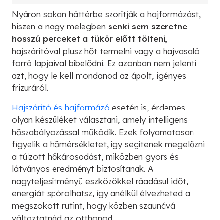
Nyáron sokan háttérbe szorítják a hajformázást,
hiszen a nagy melegben
senki sem szeretne
hosszú perceket a tükör előtt tölteni,
hajszárítóval plusz hőt termelni vagy a hajvasaló
forró lapjaival bíbelődni. Ez azonban nem jelenti
azt, hogy le kell mondanod az ápolt, igényes
frizuráról.
Hajszárító és hajformázó
esetén is, érdemes
olyan készüléket választani, amely intelligens
hőszabályozással működik. Ezek folyamatosan
figyelik a hőmérsékletet, így segítenek megelőzni
a túlzott hőkárosodást, miközben gyors és
látványos eredményt biztosítanak. A
nagyteljesítményű eszközökkel ráadásul időt,
energiát spórolhatsz, így anélkül élvezheted a
megszokott rutint, hogy közben szaunává
változtatnád az otthonod.