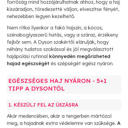
forróság mind hozzájárulhatnak ahhoz, hogy a haj
kiszáradjon, töredezetté váljon, elveszítse fényét,
nehezebben legyen kezelhető.
Nem ritka ilyenkor a fakó hajszín, a kócos,
szénaboglyaszerű hatás, vagy a száraz, érzékeny
fejbőr sem. A Dyson szakértői elárulják, hogy
néhány tudatos szokással és jól megválasztott
hajápolási rutinnal
könnyedén megőrizheted
hajad egészségét
és szépségét egész nyáron.
EGÉSZSÉGES HAJ NYÁRON - 5+1
TIPP A DYSONTÓL
1. KÉSZÜLJ FEL AZ ÚSZÁSRA
Akár medencében, akár a tengerben mártózol
meg, a hajadnak extra védelemre van szüksége.
A