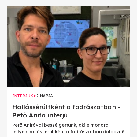
INTERJÚK
2 NAPJA
Hallássérültként a fodrászatban -
Pető Anita interjú
Pető Anitával beszélgettünk, aki elmondta,
milyen hallássérültként a fodrászatban dolgozni!