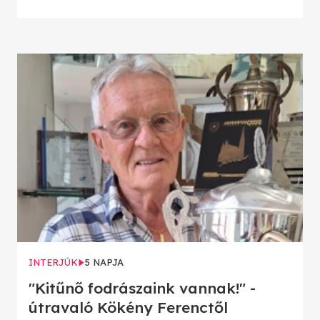
INTERJÚK
5 NAPJA
"Kitűnő fodrászaink vannak!" -
útravaló Kökény Ferenctől