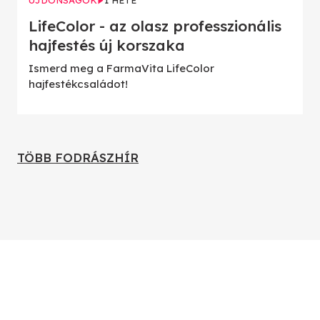
LifeColor - az olasz professzionális
hajfestés új korszaka
Ismerd meg a FarmaVita LifeColor
hajfestékcsaládot!
TÖBB FODRÁSZHÍR