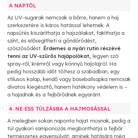
A NAPTÓL
Az UV-sugarak nemcsak a bőrre, hanem a haj
szerkezetére is káros hatással lehetnek. A
napsütés kiszáríthatja a hajszálakat, fakíthatja a
színt, és elősegítheti a göndörödést,
szöszösödést.
Érdemes a nyári rutin részévé
tenni az UV-szűrős hajápolókat,
legyen szó
spray-ről, krémről vagy könnyű hajolajról. Ha
pedig hosszabb időt töltesz a szabadban, egy
stílusos kalap, kendő vagy baseballsapka nemcsak
divatos kiegészítő, hanem hatékony védelem is –
a hajadnak és a fejbőrödnek egyaránt.
4. NE ESS TÚLZÁSBA A HAJMOSÁSSAL
A melegben sokan naponta hajat mosnak, pedig a
túl gyakori samponozás megbonthatja a fejbőr
természetes egyensúlyát, aminek hatására még