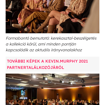
Formabontó bemutató: kerekasztal-beszélgetés
a kollekció körül, ami minden pontján
kapcsolódik az aktuális irányvonalakhoz
TOVÁBBI KÉPEK A KEVIN.MURPHY 2021
PARTNERTALÁLKOZÓJÁRÓL