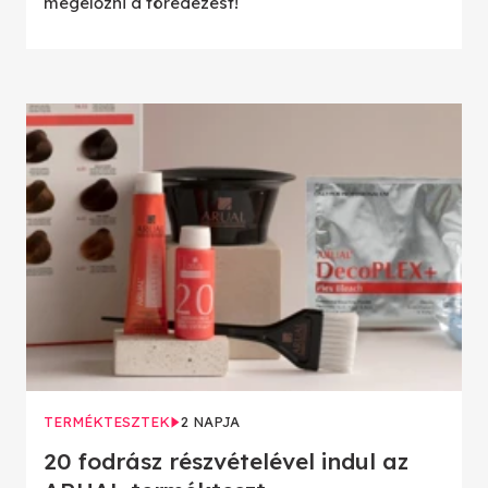
megelőzni a töredezést!
TERMÉKTESZTEK
2 NAPJA
20 fodrász részvételével indul az