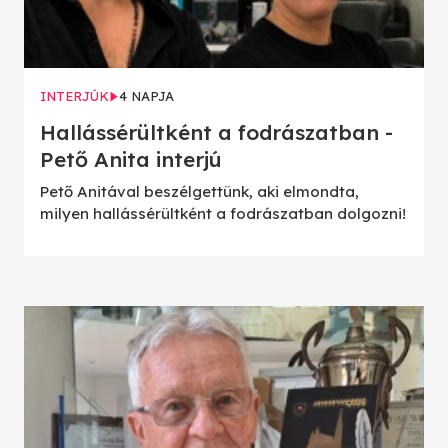
INTERJÚK
4 NAPJA
Hallássérültként a fodrászatban -
Pető Anita interjú
Pető Anitával beszélgettünk, aki elmondta,
milyen hallássérültként a fodrászatban dolgozni!