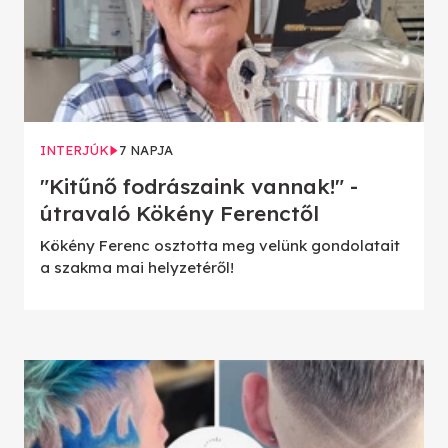
INTERJÚK
7 NAPJA
"Kitűnő fodrászaink vannak!" -
útravaló Kökény Ferenctől
Kökény Ferenc osztotta meg velünk gondolatait
a szakma mai helyzetéről!