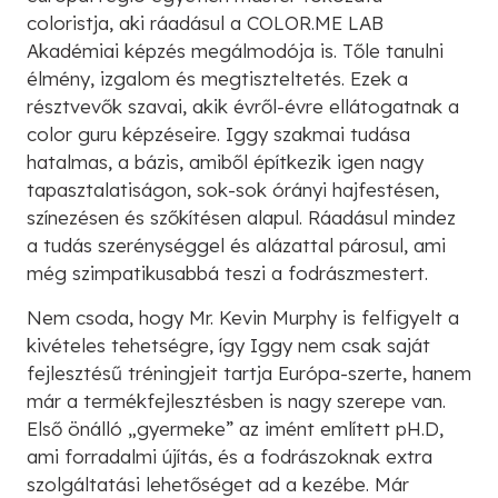
coloristja, aki ráadásul a COLOR.ME LAB
Akadémiai képzés megálmodója is. Tőle tanulni
élmény, izgalom és megtiszteltetés. Ezek a
résztvevők szavai, akik évről-évre ellátogatnak a
color guru képzéseire. Iggy szakmai tudása
hatalmas, a bázis, amiből építkezik igen nagy
tapasztalatiságon, sok-sok órányi hajfestésen,
színezésen és szőkítésen alapul. Ráadásul mindez
a tudás szerénységgel és alázattal párosul, ami
még szimpatikusabbá teszi a fodrászmestert.
Nem csoda, hogy Mr. Kevin Murphy is felfigyelt a
kivételes tehetségre, így Iggy nem csak saját
fejlesztésű tréningjeit tartja Európa-szerte, hanem
már a termékfejlesztésben is nagy szerepe van.
Első önálló „gyermeke” az imént említett pH.D,
ami forradalmi újítás, és a fodrászoknak extra
szolgáltatási lehetőséget ad a kezébe. Már