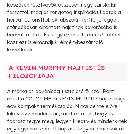
képzésen résztvevők összesen négy színskálát
festettek meg és rengeteg inspirációt kaptak a
horvát coloristtól, aki abszolút tanító jelleggel,
szándékosan elrontott hajszínek keverésébe is
beavatta őket. És hogy ez miért fontos? Többek
közt ezt is elmondjuk; élménybeszámoló
következik.
A KEVIN.MURPHY HAJFESTÉS
FILOZÓFIÁJA
A márka az egyéniség tiszteletéről szól. Pont
ezért a COLOR.ME, a KEVIN.MURPHY hajfestékje
egy kompakt termékcsalád. Nincs benne előre
kikeverve minden szín, mert az a cél, hogy ezt a
fodrász tegye meg, legyen kreatív és mindenkinek
egy egyénre szabott hajszíne legyen, ami csak az