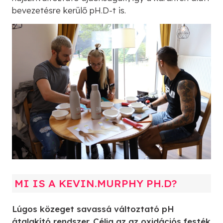
bevezetésre kerülő pH.D-t is.
MI IS A KEVIN.MURPHY PH.D?
Lúgos közeget savassá változtató pH
átalakító rendszer. Célja az az oxidációs festék