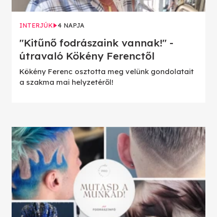
INTERJÚK
4 NAPJA
"Kitűnő fodrászaink vannak!" -
útravaló Kökény Ferenctől
Kökény Ferenc osztotta meg velünk gondolatait
a szakma mai helyzetéről!