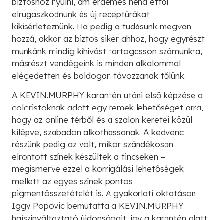
biztoshoz nyúlni, ám érdemes néha ettől
elrugaszkodnunk és új receptúrákat
kikísérleteznünk. Ha pedig a tudásunk megvan
hozzá, akkor az biztos siker ahhoz, hogy egyrészt
munkánk mindig kihívást tartogasson számunkra,
másrészt vendégeink is minden alkalommal
elégedetten és boldogan távozzanak tőlünk.
A KEVIN.MURPHY karantén utáni első képzése a
coloristoknak adott egy remek lehetőséget arra,
hogy az online térből és a szalon keretei közül
kilépve, szabadon alkothassanak. A kedvenc
részünk pedig az volt, mikor szándékosan
elrontott színek készültek a tincseken –
megismerve ezzel a korrigálási lehetőségek
mellett az egyes színek pontos
pigmentösszetételét is. A gyakorlati oktatáson
Iggy Popovic bemutatta a KEVIN.MURPHY
hajszínváltoztató újdonságait, így a karantén alatt