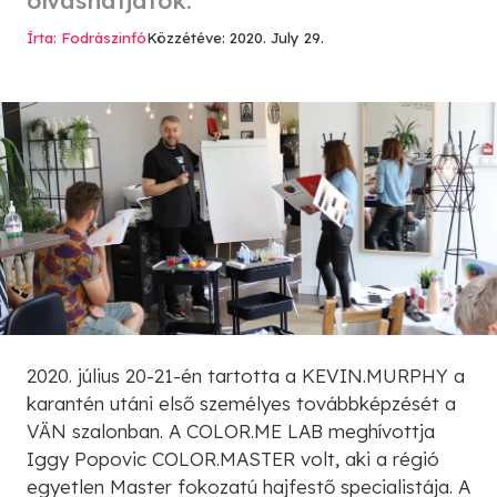
Írta: Fodrászinfó
Közzétéve: 2020. July 29.
2020. július 20-21-én tartotta a KEVIN.MURPHY a
karantén utáni első személyes továbbképzését a
VÄN szalonban. A COLOR.ME LAB meghívottja
Iggy Popovic COLOR.MASTER volt, aki a régió
egyetlen Master fokozatú hajfestő specialistája. A