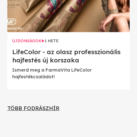
ÚJDONSÁGOK
1 HETE
LifeColor - az olasz professzionális
hajfestés új korszaka
Ismerd meg a FarmaVita LifeColor
hajfestékcsaládot!
TÖBB FODRÁSZHÍR