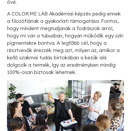
övé.
A COLOR.ME LAB Akadémiai képzés pedig ennek
a filozófiának a gyakorlati támogatása. Fontos,
hogy mindent megtudjanak a fodrászok arról,
hogy mi van a tubusban, hogyan működik egy szín
pigmentekre bontva. A legfőbb cél, hogy a
résztvevők érezzék meg azt, milyen az, amikor a
kellő szakmai tudás birtokában a kezük alá
dolgozik a termék, így az eredményben mindig
100%-osan biztosak lehetnek.