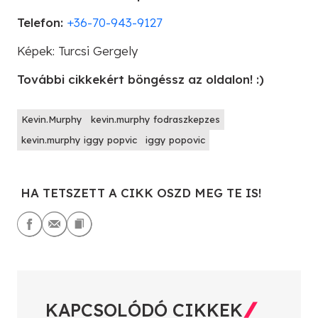
Telefon:
+36-70-943-9127
Képek: Turcsi Gergely
További cikkekért böngéssz az oldalon! :)
Kevin.Murphy
kevin.murphy fodraszkepzes
kevin.murphy iggy popvic
iggy popovic
HA TETSZETT A CIKK OSZD MEG TE IS!
KAPCSOLÓDÓ CIKKEK