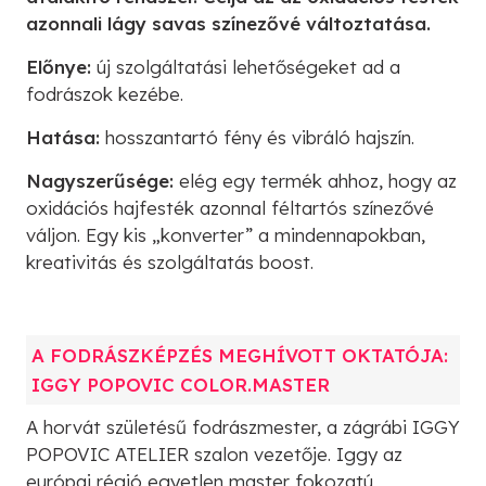
azonnali lágy savas színezővé változtatása.
Előnye:
új szolgáltatási lehetőségeket ad a
fodrászok kezébe.
Hatása:
hosszantartó fény és vibráló hajszín.
Nagyszerűsége:
elég egy termék ahhoz, hogy az
oxidációs hajfesték azonnal féltartós színezővé
váljon. Egy kis „konverter” a mindennapokban,
kreativitás és szolgáltatás boost.
A FODRÁSZKÉPZÉS MEGHÍVOTT OKTATÓJA:
IGGY POPOVIC COLOR.MASTER
A horvát születésű fodrászmester, a zágrábi IGGY
POPOVIC ATELIER szalon vezetője. Iggy az
európai régió egyetlen master fokozatú