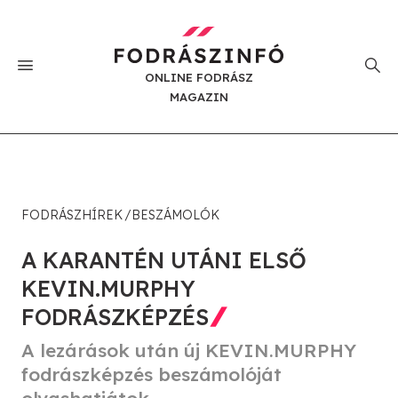
ONLINE FODRÁSZ
MAGAZIN
FODRÁSZHÍREK
BESZÁMOLÓK
A KARANTÉN UTÁNI ELSŐ
KEVIN.MURPHY
FODRÁSZKÉPZÉS
A lezárások után új KEVIN.MURPHY
fodrászképzés beszámolóját
olvashatjátok.