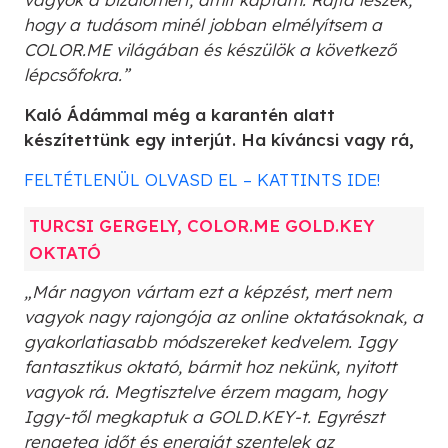
hogy a tudásom minél jobban elmélyítsem a
COLOR.ME világában és készülök a következő
lépcsőfokra.”
Kaló Ádámmal még a karantén alatt
készítettünk egy interjút. Ha kíváncsi vagy rá,
FELTÉTLENÜL OLVASD EL – KATTINTS IDE!
TURCSI GERGELY, COLOR.ME GOLD.KEY
OKTATÓ
„Már nagyon vártam ezt a képzést, mert nem
vagyok nagy rajongója az online oktatásoknak, a
gyakorlatiasabb módszereket kedvelem. Iggy
fantasztikus oktató, bármit hoz nekünk, nyitott
vagyok rá. Megtisztelve érzem magam, hogy
Iggy-től megkaptuk a GOLD.KEY-t. Egyrészt
rengeteg időt és energiát szentelek az