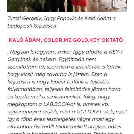
Turcsi Gergely, Iggy Popovic és Kaló Ádám a
budapesti képzésen
KALÓ ÁDÁM, COLOR.ME GOLD.KEY OKTATÓ
„Nagyon lefagytam, mikor Iggy átadta a KEY-t
Gergőnek és nekem. Egyáltalán nem
számítottam rá, szerintem a jelenlévők is látták,
hogy kicsit még zavarba is jöttem. Ezen a
képzésen is nagy lépést tettünk a fejlődés
folyamatában, teljesen feltöltődve jöttem haza
és kezdtem el a szalonmunkát, főleg, hogy
megkaptam a LAB.BOOK-ot is, aminek kb.
ugyanannyira örülök, mint a GOLD.KEY-nek, mert
így a több éves tesztelgetés végre most egy
albumban összeáll! Mindemellett nagyon hálás
vagyok a bizalomért, amit kaptam. Rajta leszek,