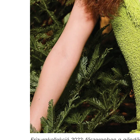
Frizurakollekció 2022: főszerepben a göndör