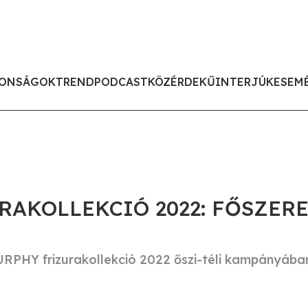
ONSÁGOK
TREND
PODCAST
KÖZÉRDEKŰ
INTERJÚK
ESEM
RAKOLLEKCIÓ 2022: FŐSZER
RPHY frizurakollekció 2022 őszi-téli kampányába