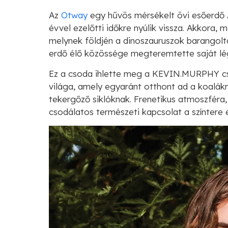
Az
Otway
egy hűvös mérsékelt övi esőerdő A
évvel ezelőtti időkre nyúlik vissza. Akkora
melynek földjén a dinoszauruszok barangolta
erdő élő közössége megteremtette saját lé
Ez a csoda ihlette meg a KEVIN.MURPHY csa
világa, amely egyaránt otthont ad a koalákn
tekergőző siklóknak. Frenetikus atmoszféra,
csodálatos természeti kapcsolat a színtere e