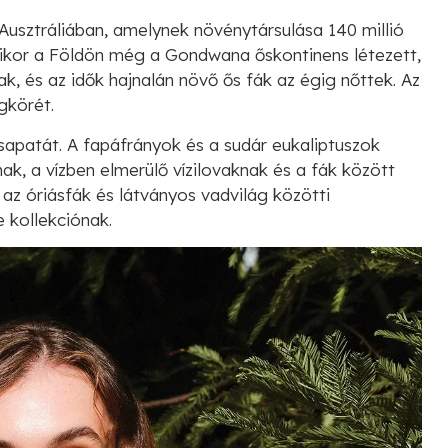
usztráliában, amelynek növénytársulása 140 millió
, mikor a Földön még a Gondwana őskontinens létezett,
k, és az idők hajnalán növő ős fák az égig nőttek. Az
gkörét.
patát. A fapáfrányok és a sudár eukaliptuszok
ak, a vízben elmerülő vízilovaknak és a fák között
 az óriásfák és látványos vadvilág közötti
 kollekciónak.