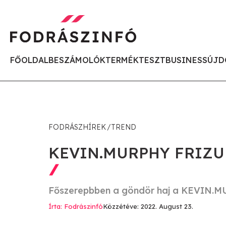
FŐOLDAL
BESZÁMOLÓK
TERMÉKTESZT
BUSINESS
ÚJD
FODRÁSZHÍREK
TREND
KEVIN.MURPHY FRIZU
Főszerepbben a göndör haj a KEVIN.MU
Írta: Fodrászinfó
Közzétéve: 2022. August 23.